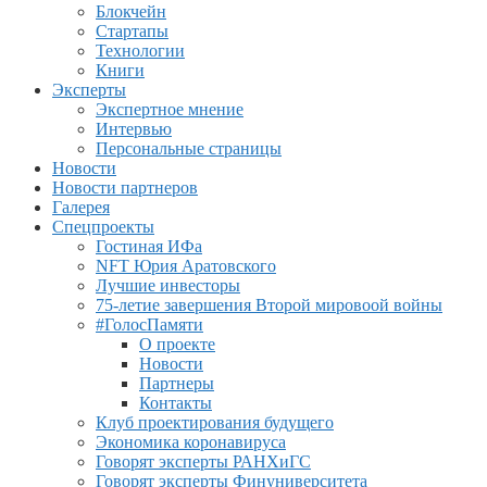
Блокчейн
Стартапы
Технологии
Книги
Эксперты
Экспертное мнение
Интервью
Персональные страницы
Новости
Новости партнеров
Галерея
Спецпроекты
Гостиная ИФа
NFT Юрия Аратовского
Лучшие инвесторы
75-летие завершения Второй мировоой войны
#ГолосПамяти
О проекте
Новости
Партнеры
Контакты
Клуб проектирования будущего
Экономика коронавируса
Говорят эксперты РАНХиГС
Говорят эксперты Финуниверситета