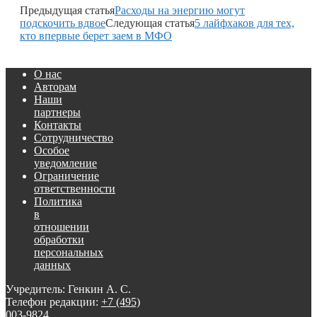
Предыдущая статья
Расходы на энергию могут
подскочить вдвое
Следующая статья
5 лайфхаков для тех,
кто впервые берет заем в МФО
О нас
Авторам
Наши
партнеры
Контакты
Сотрудничество
Особое
уведомление
Ограничение
ответственности
Политика
в
отношении
обработки
персональных
данных
Учредитель: Генкин А. С.
Телефон редакции:
+7 (495)
003-9824