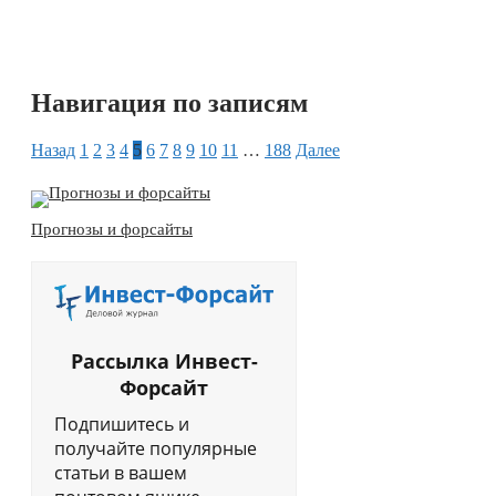
Навигация по записям
Назад
1
2
3
4
5
6
7
8
9
10
11
…
188
Далее
Прогнозы и форсайты
Рассылка Инвест-
Форсайт
Подпишитесь и
получайте популярные
статьи в вашем