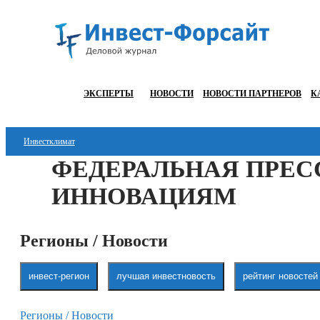
ЭКСПЕРТЫ
НОВОСТИ
НОВОСТИ ПАРТНЕРОВ
К
Инвестклимат
ФЕДЕРАЛЬНАЯ ПРЕС
Финансы
ИННОВАЦИЯМ
Инвестиции
Блокчейн
Регионы / Новости
Стартапы
инвест-регион
лучшая инвестновость
рейтинг новостей
Технологии
ESG
Регионы / Новости