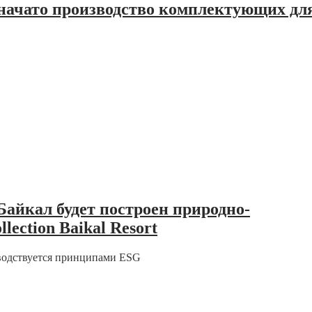
начато производство комплектующих дл
Байкал будет построен природно-
ection Baikal Resort
оводствуется принципами ESG