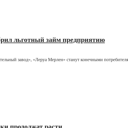
брил льготный займ предприятию
тельный завод», «Леруа Мерлен» станут конечными потребител
ки продолжат расти