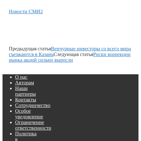
Новости СМИ2
Предыдущая статья
Венчурные инвесторы со всего мира
съезжаются в Казань
Следующая статья
Риски коррекции
рынка акций сильно выросли
О нас
Авторам
Наши
партнеры
Контакты
Сотрудничество
Особое
уведомление
Ограничение
ответственности
Политика
в