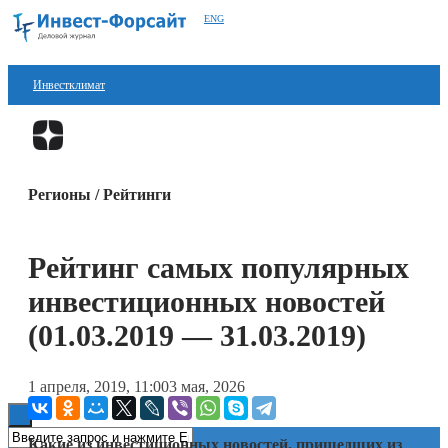
ENG
Инвестклимат
Финансы
Перейти в
Дзен
Инвестиции
Регионы / Рейтинги
Блокчейн
Стартапы
Рейтинг самых популярных
Технологии
инвестиционных новостей
ESG
(01.03.2019 — 31.03.2019)
Книги
1 апреля, 2019, 11:00
3 мая, 2026
Какие из инвестиционных новостей, пришедших из