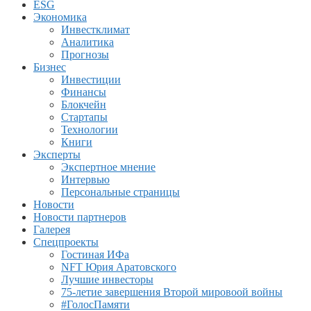
ESG
Экономика
Инвестклимат
Аналитика
Прогнозы
Бизнес
Инвестиции
Финансы
Блокчейн
Стартапы
Технологии
Книги
Эксперты
Экспертное мнение
Интервью
Персональные страницы
Новости
Новости партнеров
Галерея
Спецпроекты
Гостиная ИФа
NFT Юрия Аратовского
Лучшие инвесторы
75-летие завершения Второй мировоой войны
#ГолосПамяти