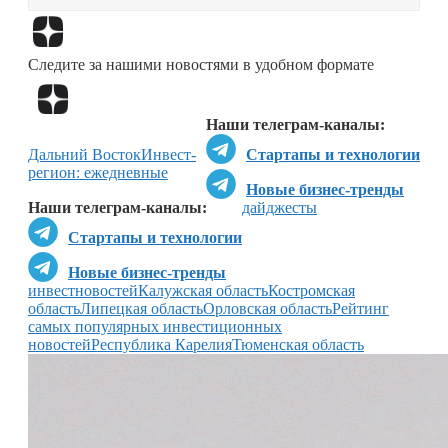
Перейти в
Дзен
Следите за нашими новостями в удобном формате
Перейти в
Дзен
Наши телеграм-каналы:
Дальний Восток
Инвест-
Стартапы и технологии
регион: ежедневные
Новые бизнес-тренды
Наши телеграм-каналы:
дайджесты
Стартапы и технологии
Новые бизнес-тренды
инвестновостей
Калужская область
Костромская
область
Липецкая область
Орловская область
Рейтинг
самых популярных инвестиционных
новостей
Республика Карелия
Тюменская область