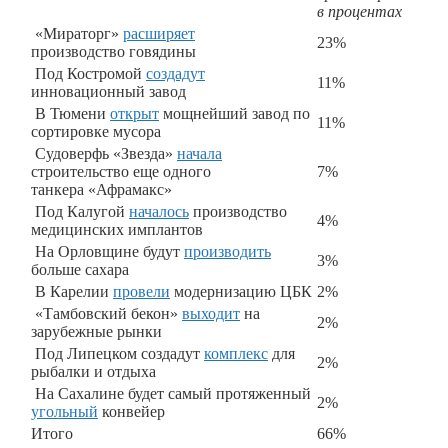
в процентах
«Мираторг»
расширяет
23%
производство говядины
Под Костромой
создадут
11%
инновационный завод
В Тюмени
открыт
мощнейший завод по
11%
сортировке мусора
Судоверфь «Звезда»
начала
строительство еще одного
7%
танкера «Афрамакс»
Под Калугой
началось
производство
4%
медицинских имплантов
На Орловщине будут
производить
3%
больше сахара
В Карелии
провели
модернизацию ЦБК
2%
«Тамбовский бекон»
выходит
на
2%
зарубежные рынки
Под Липецком создадут
комплекс
для
2%
рыбалки и отдыха
На Сахалине будет самый протяженный
2%
угольный
конвейер
Итого
66%