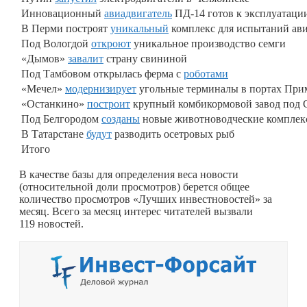
Инновационный
авиадвигатель
ПД-14 готов к эксплуатаци
В Перми построят
уникальный
комплекс для испытаний ав
Под Вологдой
откроют
уникальное производство семги
«Дымов»
завалит
страну свининой
Под Тамбовом открылась ферма с
роботами
«Мечел»
модернизирует
угольные терминалы в портах При
«Останкино»
построит
крупный комбикормовой завод под 
Под Белгородом
созданы
новые животноводческие комплек
В Татарстане
будут
разводить осетровых рыб
Итого
В качестве базы для определения веса новости
(относительной доли просмотров) берется общее
количество просмотров «Лучших инвестновостей» за
месяц. Всего за месяц интерес читателей вызвали
119 новостей.