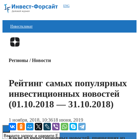
ENG
Инвестклимат
Финансы
Перейти в
Дзен
Инвестиции
Регионы / Новости
Блокчейн
Стартапы
Рейтинг самых популярных
Технологии
инвестиционных новостей
ESG
(01.10.2018 — 31.10.2018)
Книги
1 ноября, 2018, 10:36
18 июня, 2019
Какие из инвестиционных новостей, пришедших из