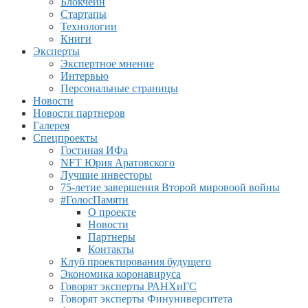
Блокчейн
Стартапы
Технологии
Книги
Эксперты
Экспертное мнение
Интервью
Персональные страницы
Новости
Новости партнеров
Галерея
Спецпроекты
Гостиная ИФа
NFT Юрия Аратовского
Лучшие инвесторы
75-летие завершения Второй мировоой войны
#ГолосПамяти
О проекте
Новости
Партнеры
Контакты
Клуб проектирования будущего
Экономика коронавируса
Говорят эксперты РАНХиГС
Говорят эксперты Финуниверситета