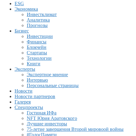
ESG
Экономика
Инвестклимат
Аналитика
Прогнозы
Бизнес
Инвестиции
Финансы
Блокчейн
Стартапы
Технологии
Книги
Эксперты
Экспертное мнение
Интервью
Персональные страницы
Новости
Новости партнеров
Галерея
Спецпроекты
Гостиная ИФа
NFT Юрия Аратовского
Лучшие инвесторы
75-летие завершения Второй мировоой войны
#ГолосПамяти