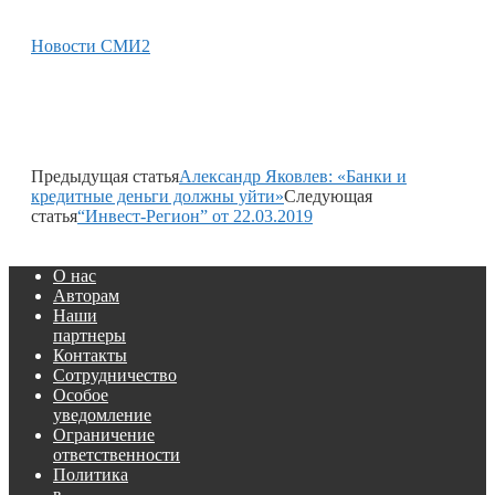
Новости СМИ2
Предыдущая статья
Александр Яковлев: «Банки и
кредитные деньги должны уйти»
Следующая
статья
“Инвест-Регион” от 22.03.2019
О нас
Авторам
Наши
партнеры
Контакты
Сотрудничество
Особое
уведомление
Ограничение
ответственности
Политика
в