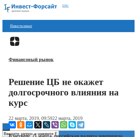
ENG
Инвестклимат
Финансы
Перейти в
Дзен
Инвестиции
Финансовый рынок
Блокчейн
Стартапы
Решение ЦБ не окажет
Технологии
долгосрочного влияния на
ESG
курс
Книги
22 марта, 2019, 09:59
22 марта, 2019
В четверг, 21 марта, российская валюта завершила