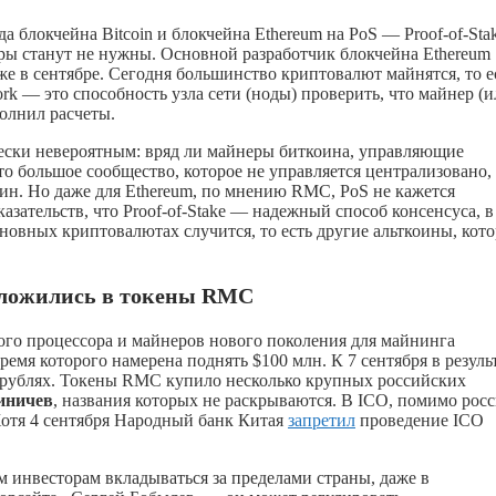
 блокчейна Bitcoin и блокчейна Ethereum на PoS — Proof-of-Stak
неры станут не нужны. Основной разработчик блокчейна Ethereum
же в сентябре. Сегодня большинство криптовалют майнятся, то е
ork — это способность узла сети (ноды) проверить, что майнер (
олнил расчеты.
чески невероятным: вряд ли майнеры биткоина, управляющие
то большое сообщество, которое не управляется централизовано,
рин. Но даже для Ethereum, по мнению RMC, PoS не кажется
зательств, что Proof-of-Stake — надежный способ консенсуса, в
основных криптовалютах случится, то есть другие альткоины, кот
ложились в токены
RMC
ого процессора и майнеров нового поколения для майнинга
ремя которого намерена поднять $100 млн. К 7 сентября в резуль
в рублях. Токены RMC купило несколько крупных российских
иничев
, названия которых не раскрываются. В ICO, помимо росс
Хотя 4 сентября Народный банк Китая
запретил
проведение ICO
 инвесторам вкладываться за пределами страны, даже в