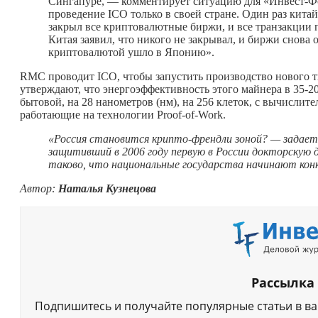
Сингапуре, — комментирует ситуацию для «Инвест-Фо
проведение ICO только в своей стране. Один раз китайс
закрыл все криптовалютные биржи, и все транзакции 
Китая заявил, что никого не закрывал, и биржи снова 
криптовалютой ушло в Японию».
RMC проводит ICO, чтобы запустить производство нового т
утверждают, что энергоэффективность этого майнера в 35-2
бытовой, на 28 нанометров (нм), на 256 клеток, с вычислит
работающие на технологии Proof-of-Work.
«Россия становится крипто-френдли зоной? — задае
защитивший в 2006 году первую в России докторскую
таково, что национальные государства начинают кон
Автор:
Наталья Кузнецова
Рассылка
Подпишитесь и получайте популярные статьи в в