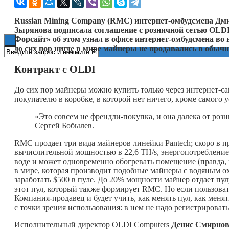
Книги
Russian Mining C
ompany
(
RMC
) интернет-омбудсмена Дм
Зырянова подписала соглашение с розничной сетью
OLD
Форсайт» об этом узнал в офисе
интернет-омбудсмена во 
до сих пор нигде в мире майнеры не продавались в обыч
Контракт с
OLDI
До сих пор майнеры можно купить только через интернет-са
покупателю в коробке, в которой нет ничего, кроме самого у
«Это совсем не френдли-покупка, и она далека от ро
Сергей Бобылев.
RMC продает три вида майнеров линейки Pantech; скоро в пр
вычислительной мощностью в 22,6 TH/s, энергопотребление — 
воде и может одновременно обогревать помещение (правда, 
в мире, которая производит подобные майнеры с водяным о
заработать $500 в пуле. До 20% мощности майнер отдает пул
этот пул, который также формирует RMC. Но если пользоват
Компания-продавец и будет учить, как менять пул, как менять
с точки зрения использования: в нем не надо регистрироватьс
Исполнительный директор OLDI Computers
Денис Смирно