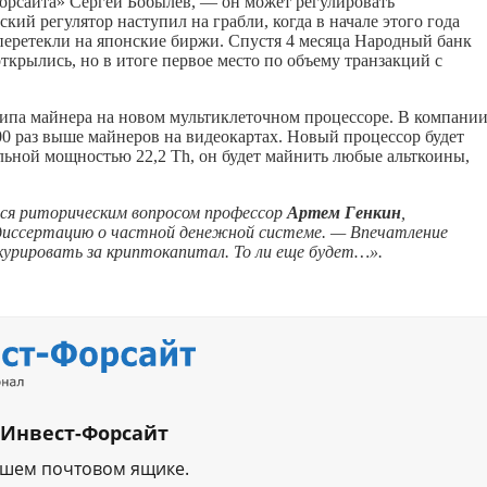
рсайта» Сергей Бобылев, — он может регулировать
кий регулятор наступил на грабли, когда в начале этого года
перетекли на японские биржи. Спустя 4 месяца Народный банк
открылись, но в итоге первое место по объему транзакций с
ипа майнера на новом мультиклеточном процессоре. В компани
00 раз выше майнеров на видеокартах. Новый процессор будет
ельной мощностью 22,2 Th, он будет майнить любые альткоины,
тся риторическим вопросом профессор
Артем Генкин
,
 диссертацию о частной денежной системе. — Впечатление
курировать за криптокапитал. То ли еще будет…».
 Инвест-Форсайт
ашем почтовом ящике.