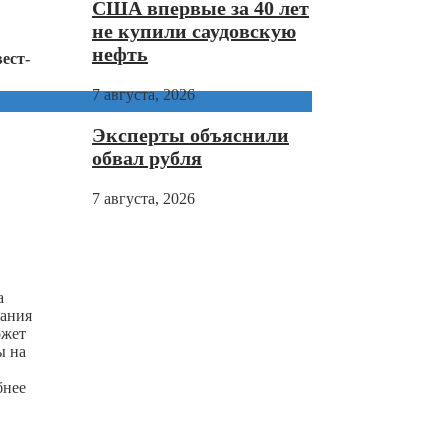
США впервые за 40 лет
не купили саудовскую
нефть
ест-
7 августа, 2026
Эксперты объяснили
обвал рубля
7 августа, 2026
а
пания
ожет
ы на
бнее