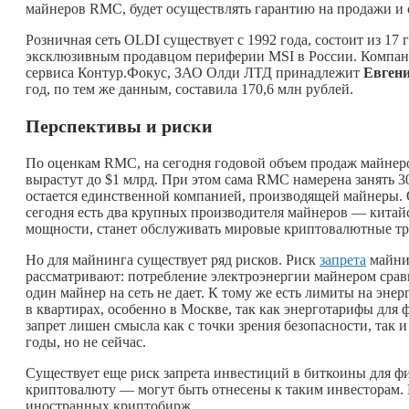
майнеров RMC, будет осуществлять гарантию на продажи и 
Розничная сеть OLDI существует с 1992 года, состоит из 17
эксклюзивным продавцом периферии MSI в России. Компан
сервиса Контур.Фокус, ЗАО Олди ЛТД принадлежит
Евгени
год, по тем же данным, составила 170,6 млн рублей.
Перспективы и риски
По оценкам RMC, на сегодня годовой объем продаж майнеров 
вырастут до $1 млрд. При этом сама RMC намерена занять 
остается единственной компанией, производящей майнеры. 
сегодня есть два крупных производителя майнеров — китайс
мощности, станет обслуживать мировые криптовалютные тр
Но для майнинга существует ряд рисков. Риск
запрета
майнин
рассматривают: потребление электроэнергии майнером срав
один майнер на сеть не дает. К тому же есть лимиты на эне
в квартирах, особенно в Москве, так как энерготарифы для 
запрет лишен смысла как с точки зрения безопасности, так 
годы, но не сейчас.
Существует еще риск запрета инвестиций в биткоины для ф
криптовалюту — могут быть отнесены к таким инвесторам. 
иностранных криптобирж.