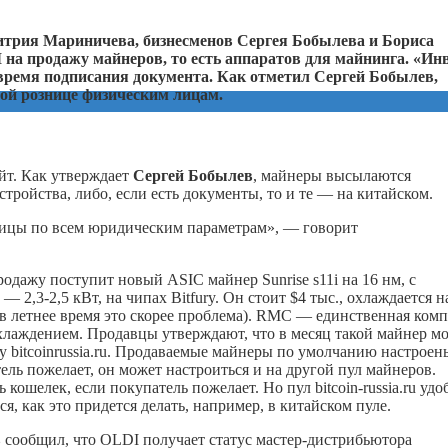
итрия Мариничева, бизнесменов Сергея Бобылева и Бориса
I
на продажу майнеров, то есть аппаратов для майнинга. «Инв
время подписания документа. Как отметил Сергей Бобылев,
ной рознице физическим лицам.
йт. Как утверждает
Сергей Бобылев
, майнеры высылаются
стройства, либо, если есть документы, то и те — на китайском.
зницы по всем юридическим параметрам», — говорит
одажу поступит новый ASIC майнер Sunrise s11i на 16 нм, с
2,3-2,5 кВт, на чипах Bitfury. Он стоит $4 тыс., охлаждается н
в летнее время это скорее проблема). RMC — единственная ком
хлаждением. Продавцы утверждают, что в месяц такой майнер м
у bitcoinrussia.ru. Продаваемые майнеры по умолчанию настроен
ель пожелает, он может настроиться и на другой пул майнеров.
 кошелек, если покупатель пожелает. Но пул bitcoin-russia.ru удо
я, как это придется делать, например, в китайском пуле.
в
сообщил, что OLDI получает статус мастер-дистрибьютора