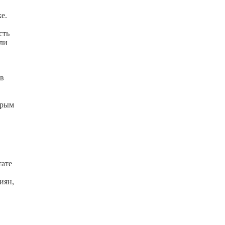
e.
сть
или
 в
орым
тате
иян,