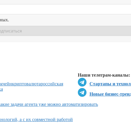
нных.
Перейти в
Перейти в
Д
Наши телеграм-каналы:
окчейн
криптовалюта
российская
Стартапы и технол
ка
Новые бизнес-трен
какие задачи агента уже можно автоматизировать
нологий, а с их совместной работой