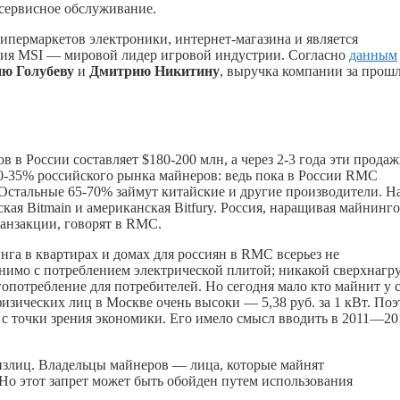
сервисное обслуживание.
 гипермаркетов электроники, интернет-магазина и является
ия MSI — мировой лидер игровой индустрии. Согласно
данным
ю Голубеву
и
Дмитрию Никитину
, выручка компании за прош
в России составляет $180-200 млн, а через 2-3 года эти прода
30-35% российского рынка майнеров: ведь пока в России RMC
Остальные 65-70% займут китайские и другие производители. Н
кая Bitmain и американская Bitfury. Россия, наращивая майнинг
анзакции, говорят в RMC.
га в квартирах и домах для россиян в RMC всерьез не
нимо с потреблением электрической плитой; никакой сверхнагр
ргопотребление для потребителей. Но сегодня мало кто майнит у 
физических лиц в Москве очень высоки — 5,38 руб. за 1 кВт. По
и с точки зрения экономики. Его имело смысл вводить в 2011—20
излиц. Владельцы майнеров — лица, которые майнят
Но этот запрет может быть обойден путем использования