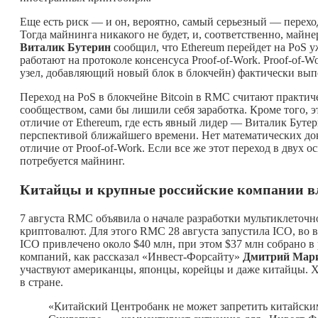
Еще есть риск — и он, вероятно, самый серьезный — перехода
Тогда майнинга никакого не будет, и, соответственно, май
Виталик Бутерин
сообщил, что Ethereum перейдет на PoS у
работают на протоколе консенсуса Proof-of-Work. Proof-of-W
узел, добавляющий новый блок в блокчейн) фактически вып
Переход на PoS в блокчейне Bitcoin в RMC считают практи
сообществом, сами бы лишили себя заработка. Кроме того, э
отличие от Ethereum, где есть явный лидер — Виталик Буте
перспективой ближайшего времени. Нет математических дока
отличие от Proof-of-Work. Если все же этот переход в двух 
потребуется майнинг.
Китайцы и крупные российские компании в
7 августа RMC объявила о начале разработки мультиклеточн
криптовалют. Для этого RMC 28 августа запустила ICO, во в
ICO привлечено около $40 млн, при этом $37 млн собрано 
компаний, как рассказал «Инвест-Форсайту»
Дмитрий Мар
участвуют американцы, японцы, корейцы и даже китайцы. 
в стране.
«Китайский Центробанк не может запретить китайским