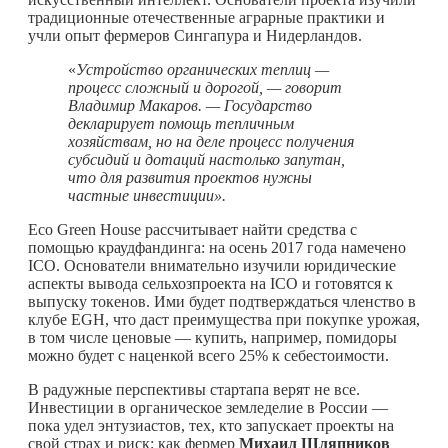
традиционные отечественные аграрные практики и
учли опыт фермеров Сингапура и Нидерландов.
«
Устройство органических теплиц —
процесс сложный и дорогой, — говорит
Владимир Макаров. — Государство
декларирует помощь тепличным
хозяйствам, но на деле процесс получения
субсидий и дотаций настолько запутан,
что для развития проектов нужны
частные инвестиции».
Eco Green House рассчитывает найти средства с
помощью краудфандинга: на осень 2017 года намечено
ICO. Основатели внимательно изучили юридические
аспекты вывода сельхозпроекта на ICO и готовятся к
выпуску токенов. Ими будет подтверждаться членство в
клубе EGH, что даст преимущества при покупке урожая,
в том числе ценовые — купить, например, помидоры
можно будет с наценкой всего 25% к себестоимости.
В радужные перспективы стартапа верят не все.
Инвестиции в органическое земледелие в России —
пока удел энтузиастов, тех, кто запускает проекты на
свой страх и риск: как фермер
Михаил Шляпников