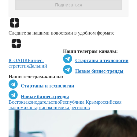
Перейти в
Дзен
Следите за нашими новостями в удобном формате
Перейти в
Дзен
Наши телеграм-каналы:
ICO
АПК
Бизнес-
Стартапы и технологии
стратегия
Дальний
Новые бизнес-тренды
Наши телеграм-каналы:
Стартапы и технологии
Новые бизнес-тренды
Восток
законодательство
Республика Крым
российская
экономика
стартап
экономика регионов