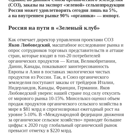
(СОЗ), заказы на экспорт «зеленой» сельхозпродукции
Россия может удовлетворить сегодня лишь на 5%,
а на внутреннем рынке 90% «органики» — импорт.
Россия на пути в «Зеленый клуб»
Как отмечает директор управления проектами СОЗ
Яков Любоведский
, масштабное исследование рынка и
опрос сотрудников торговых представительств и атташе
стран, которые входят в топ-20 потребителей
органических продуктов — Китая, Великобритании,
Дании, Канады, показывают заинтересованность
Европы и Азии в поставках экологически чистых
продуктов из России. Так, в Союз органического
земледелия поступают заказы от трейдеров Италии,
Нидерландов, Канады, Франции, Германии. Яков
Любоведский уверен: нашей стране под силу откусить
от мирового рынка 10-15%. Минсельхоз оценил объем
продаж продуктов органического сельского хозяйства в
мире в $81 млрд и спрогнозировал ежегодный рост на
уровне 5-10%. В «Международной федерации движения
за органическое сельское хозяйство» приводят бо́льшие
цифры: к 2020 году глобальный органический рынок
превысит отметку в $220 млрд.