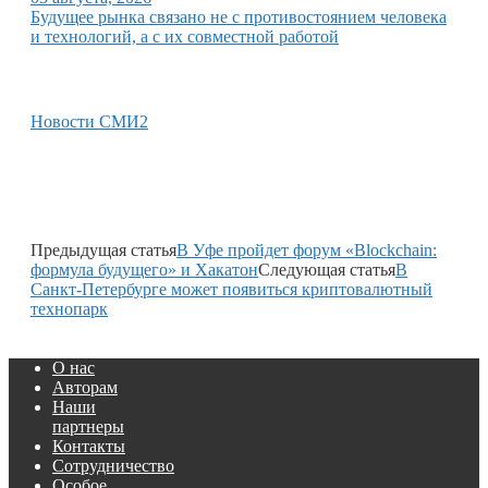
Будущее рынка связано не с противостоянием человека
и технологий, а с их совместной работой
Новости СМИ2
Предыдущая статья
В Уфе пройдет форум «Blockchain:
формула будущего» и Хакатон
Следующая статья
В
Санкт-Петербурге может появиться криптовалютный
технопарк
О нас
Авторам
Наши
партнеры
Контакты
Сотрудничество
Особое