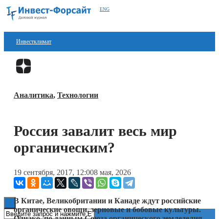
ENG
Инвестклимат
Финансы
Перейти в
Дзен
Инвестиции
Аналитика
,
Технологии
Блокчейн
Стартапы
Россия завалит весь мир
Технологии
органическим?
ESG
19 сентября, 2017, 12:00
8 мая, 2026
Книги
В Китае, Великобритании и Канаде ждут российские
органические овощи, зерновые и бобовые культуры.
Однако, по данным Союза органического земледелия