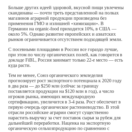
Больше других идеей здоровой, вкусной пищи увлечены
скандинавы — почти треть представленной на полках
магазинов аграрной продукции произведена без
применения ГМО и излишней «химизации». В
Германии на organic-food приходится 10%, в США —
около 5%. Однако развитие европейских и азиатских
рынков ограничивается отсутствием подходящей земли.
С посевными площадями в России все гораздо лучше,
при этом по числу органических полей, как говорится в
докладе FiBL, Россия занимает только 22-е место — есть
куда расти.
Тем не менее, Союз органического земледелия
прогнозирует рост экспортного потенциала к 2020 году
в два раза — до $250 млн (сейчас за границу
поставляется продукции на $120 млн в год), а число
игроков рынка, имеющих международную
сертификацию, увеличится в 3-4 раза. Рост обеспечит в
первую очередь органическое растениеводство. В этой
отрасли российские аграрии смогут существенно
нарастить выручку за счет поставок сырья за рубеж для
дальнейшей переработки. Наценка на экспортную
органическую сельхозпродукцию по сравнению с