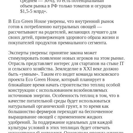
среднем — 30%), то есть потенциальный
объем рынка в РФ только томатов и огурцов
$1,5-5 млрд».
В Eco Green House уверены, что внутренний рынок
готов к потреблению натуральных овощей —
рассчитывают на родителей, желающих лучшего для
своих детей, приверженцев здорового образа жизни и
покупателей продуктов премиального сегмента.
Эксперты уверены: принятие закона может
стимулировать появление новых игроков на этом рынке.
Отрасль представляет интерес для стартапов на стыке IT
и сельского хозяйства. Земледелие в XXI веке должно
быть «умным». Таким его видит команда московского
проекта Eco Green House, который планирует в
ближайшее время начать строительство теплиц особой
конструкции с использованием возобновляемых
источников энергии. Особенность теплиц в том, что в
качестве питательной среды будет использоваться
натуральный органический грунт, в то время как
большинство фермеров переходят на беспочвенное
выращивание овощей с применением жидких
удобрений. За поддержание идеальных для каждой
культуры условий в этих теплицах будет отвечать
искусственный интеллект. Основатели проекта изучили