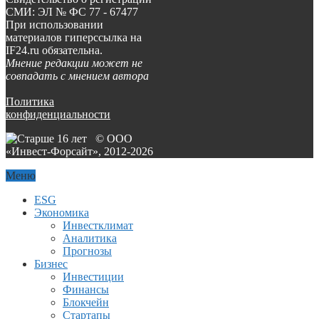
СМИ: ЭЛ № ФС 77 - 67477
При использовании
материалов гиперссылка на
IF24.ru обязательна.
Мнение редакции может не
совпадать с мнением автора
Политика
конфиденциальности
© ООО
«Инвест-Форсайт», 2012-
2026
Меню
ESG
Экономика
Инвестклимат
Аналитика
Прогнозы
Бизнес
Инвестиции
Финансы
Блокчейн
Стартапы