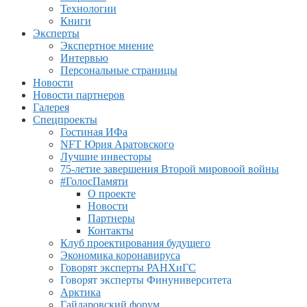
Технологии
Книги
Эксперты
Экспертное мнение
Интервью
Персональные страницы
Новости
Новости партнеров
Галерея
Спецпроекты
Гостиная ИФа
NFT Юрия Аратовского
Лучшие инвесторы
75-летие завершения Второй мировоой войны
#ГолосПамяти
О проекте
Новости
Партнеры
Контакты
Клуб проектирования будущего
Экономика коронавируса
Говорят эксперты РАНХиГС
Говорят эксперты Финуниверситета
Арктика
Гайдаровский форум