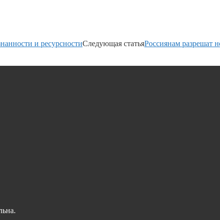
знанности и ресурсности
Следующая статья
Россиянам разрешат н
льна.