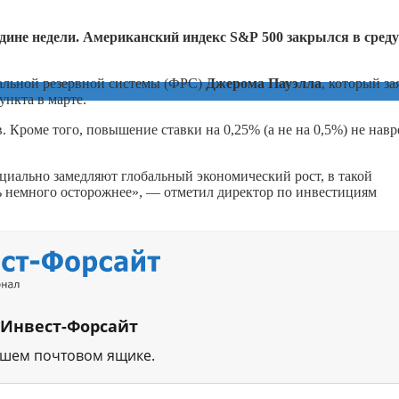
дине недели. Американский индекс S&P 500 закрылся в среду
альной резервной системы (ФРС)
Джерома
Пауэлла
, который за
нкта в марте.
. Кроме того, повышение ставки на 0,25% (а не на 0,5%) не навр
циально замедляют глобальный экономический рост, в такой
ть немного осторожнее», — отметил директор по инвестициям
 Инвест-Форсайт
ашем почтовом ящике.