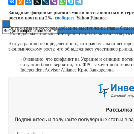
Книги
Западные фондовые рынки смогли восстановиться в сере
ростом почти на 2%,
сообщает
Yahoo Finance.
Оптимизма инвесторам добавило выступление главы Федер
что поддержит повышение процентной ставки на четверть пу
Это устранило неопределенность, которая пугала инвесторов
экономическому росту, что обнадеживает участников рынка.
«Очевидно, что конфликт на Украине и санкции потен
ситуации более вероятно, что ФРС захочет действова
Independent Advisor Alliance Крис Заккарелли.
Рассылка
Подпишитесь и получайте популярные статьи в в