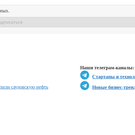
нных.
Перейти в
Перейти в
Д
Наши телеграм-каналы:
Стартапы и технол
пили саудовскую нефть
Новые бизнес-трен