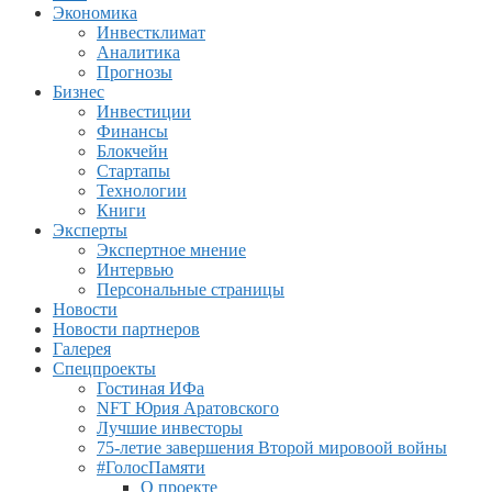
Экономика
Инвестклимат
Аналитика
Прогнозы
Бизнес
Инвестиции
Финансы
Блокчейн
Стартапы
Технологии
Книги
Эксперты
Экспертное мнение
Интервью
Персональные страницы
Новости
Новости партнеров
Галерея
Спецпроекты
Гостиная ИФа
NFT Юрия Аратовского
Лучшие инвесторы
75-летие завершения Второй мировоой войны
#ГолосПамяти
О проекте