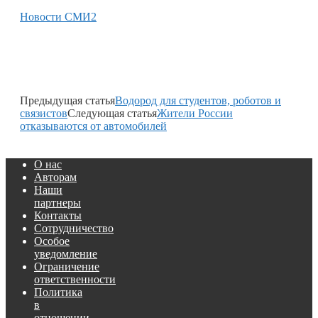
Новости СМИ2
Предыдущая статья
Водород для студентов, роботов и
связистов
Следующая статья
Жители России
отказываются от автомобилей
О нас
Авторам
Наши
партнеры
Контакты
Сотрудничество
Особое
уведомление
Ограничение
ответственности
Политика
в
отношении