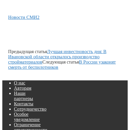
Новости СМИ2
Предыдущая статья
Лучшая инвестновость дня: В
Ивановской области открылось производство
стройматериалов
Следующая статья
В России узаконят
смерть от беспилотников
О нас
Авторам
Наши
партнеры
Контакты
Сотрудничество
Особое
уведомление
Ограничение
ответственности