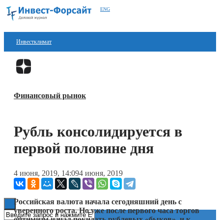
ENG
Инвестклимат
Финансы
Перейти в
Дзен
Инвестиции
Финансовый рынок
Блокчейн
Стартапы
Рубль консолидируется в
Технологии
первой половине дня
ESG
4 июня, 2019, 14:09
4 июня, 2019
Книги
Российская валюта начала сегодняшний день с
уверенного роста. Но уже после первого часа торгов
оптимизм начал покидать рублевых «быков», и к