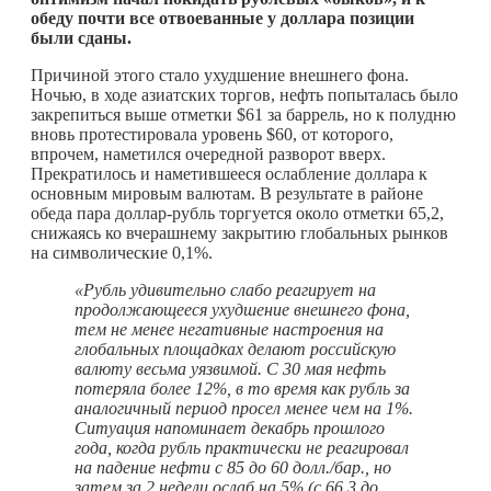
обеду почти все отвоеванные у доллара позиции
были сданы.
Причиной этого стало ухудшение внешнего фона.
Ночью, в ходе азиатских торгов, нефть попыталась было
закрепиться выше отметки $61 за баррель, но к полудню
вновь протестировала уровень $60, от которого,
впрочем, наметился очередной разворот вверх.
Прекратилось и наметившееся ослабление доллара к
основным мировым валютам. В результате в районе
обеда пара доллар-рубль торгуется около отметки 65,2,
снижаясь ко вчерашнему закрытию глобальных рынков
на символические 0,1%.
«Рубль удивительно слабо реагирует на
продолжающееся ухудшение внешнего фона,
тем не менее негативные настроения на
глобальных площадках делают российскую
валюту весьма уязвимой. С 30 мая нефть
потеряла более 12%, в то время как рубль за
аналогичный период просел менее чем на 1%.
Ситуация напоминает декабрь прошлого
года, когда рубль практически не реагировал
на падение нефти с 85 до 60 долл./бар., но
затем за 2 недели ослаб на 5% (с 66,3 до