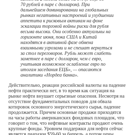
70 рублей в паре с долларом). При
дальнейшем доминировании на глобальных
рынках негативных настроений и ухудшении
аппетита к рисковым активам на фоне
эскалации торговой войны риски для рубля
весьма высоки. Они особенно актуальны на
горизонте июня, пока США и Китай
находятся в активной фазе обмена
взаимными угрозами и не спешат вернуться
за стол переговоров. Рубль может слабеть
заметнее в паре с долларом, чем с евро,
учитывая возможное ослабление евро по
итогам заседания ЕЦБ», — опасаются
аналитики «Нордеа банка».
Действительно, реакции российской валюты на падение
нефти практически нет, в то время как ситуация на
рынке нефти внушает серьезные опасения. Несмотря на
отсутствие фундаментальных поводов для обвала
котировок основного энергетического сырья, падение
продолжается. Причем основные продажи приходятся
на часы работы американских фондовых площадок, что
говорит о том, что нефтяные контракты продают очень
крупные фонды. Уровнем поддержки для нефти сейчас
является диапазон $59-60 за баррель, а потом цены