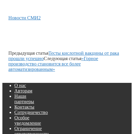
Новости СМИ2
Предыдущая статья
Тесты кислотной вакцины от рака
прошли успешно
Следующая статья
«Горное
производство становится все более
автоматизированным»
О нас
Авторам
Наши
партнеры
Контакты
Сотрудничество
Особое
уведомление
Ограничение
ответственности