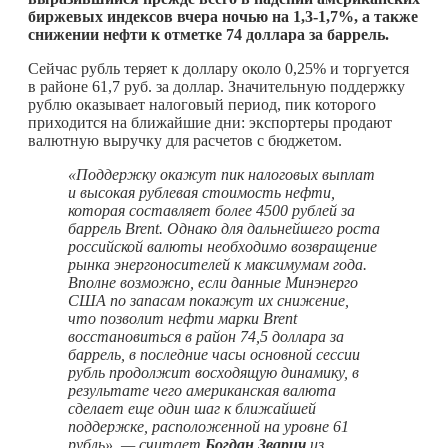
биржевых индексов вчера ночью на 1,3-1,7%, а также
снижении нефти к отметке 74 доллара за баррель.
Сейчас рубль теряет к доллару около 0,25% и торгуется
в районе 61,7 руб. за доллар. Значительную поддержку
рублю оказывает налоговый период, пик которого
приходится на ближайшие дни: экспортеры продают
валютную выручку для расчетов с бюджетом.
«Поддержку окажут пик налоговых выплат
и высокая рублевая стоимость нефти,
которая составляет более 4500 рублей за
баррель Brent. Однако для дальнейшего роста
российской валюты необходимо возвращение
рынка энергоносителей к максимумам года.
Вполне возможно, если данные Минэнерго
США по запасам покажут их снижение,
что позволит нефти марки Brent
восстановиться в район 74,5 доллара за
баррель, в последние часы основной сессии
рубль продолжит восходящую динамику, в
результате чего американская валюта
сделает еще один шаг к ближайшей
поддержке, расположенной на уровне 61
рубль», — считает
Богдан Зварич
из