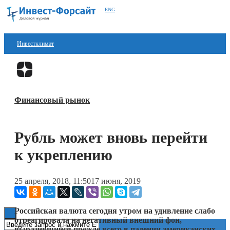
ENG
Инвестклимат
Финансы
Перейти в
Дзен
Инвестиции
Финансовый рынок
Блокчейн
Стартапы
Рубль может вновь перейти
Технологии
к укреплению
ESG
25 апреля, 2018, 11:50
17 июня, 2019
Книги
Российская валюта сегодня утром на удивление слабо
отреагировала на негативный внешний фон,
выразившийся прежде всего в падении американских