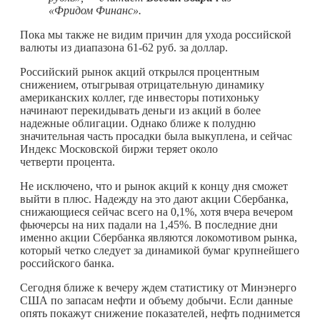
«Фридом Финанс».
Пока мы также не видим причин для ухода российской
валюты из диапазона 61-62 руб. за доллар.
Российский рынок акций открылся процентным
снижением, отыгрывая отрицательную динамику
американских коллег, где инвесторы потихоньку
начинают перекидывать деньги из акций в более
надежные облигации. Однако ближе к полудню
значительная часть просадки была выкуплена, и сейчас
Индекс Московской биржи теряет около
четверти процента.
Не исключено, что и рынок акций к концу дня сможет
выйти в плюс. Надежду на это дают акции Сбербанка,
снижающиеся сейчас всего на 0,1%, хотя вчера вечером
фьючерсы на них падали на 1,45%. В последние дни
именно акции Сбербанка являются локомотивом рынка,
который четко следует за динамикой бумаг крупнейшего
российского банка.
Сегодня ближе к вечеру ждем статистику от Минэнерго
США по запасам нефти и объему добычи. Если данные
опять покажут снижение показателей, нефть поднимется