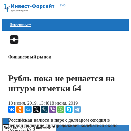
ENG
Инвестклимат
Финансы
Перейти в
Дзен
Инвестиции
Финансовый рынок
Блокчейн
Стартапы
Рубль пока не решается на
Технологии
штурм отметки 64
ESG
18 июня, 2019, 13:48
18 июня, 2019
Книги
Российская валюта в паре с долларом сегодня в
первой половине дня продолжает колебаться около
отметки 64,3.