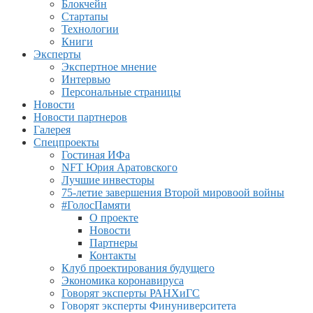
Блокчейн
Стартапы
Технологии
Книги
Эксперты
Экспертное мнение
Интервью
Персональные страницы
Новости
Новости партнеров
Галерея
Спецпроекты
Гостиная ИФа
NFT Юрия Аратовского
Лучшие инвесторы
75-летие завершения Второй мировоой войны
#ГолосПамяти
О проекте
Новости
Партнеры
Контакты
Клуб проектирования будущего
Экономика коронавируса
Говорят эксперты РАНХиГС
Говорят эксперты Финуниверситета