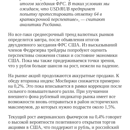
итогов заседания ФРС. В таких условиях мы
ожидаем, что USD/RUB предпримет
попытку протестировать отметку 64 в
краткосрочной перспективе», — считают
аналитики Росбанка.
Но все-таки среднесрочный тренд валютных рынков
определится завтра, после объявления итогов
двухдневного заседания ФРС США. Из высказываний
членов Федрезерва трейдеры попробуют оценить
перспективы снижения ставки и состояние экономики
США. Пока мы также придерживаемся точки зрения,
что у рубля больше шансов на рост, нежели на падение.
На рынке акций продолжаются аккуратные продажи. К
обеду вторника индекс Мосбиржи снижается примерно
на 0,2%. Это пока вписывается в рамки коррекции после
сильного повышательного ралли. При улучшении
внешнего фона рублевый индикатор рынка имеет все
возможности вновь отправиться в район исторических
максимумов, до которых нужно подрасти около 1,5%.
Текущий рост американских фьючерсов на 0,4% говорит
о высокой вероятности позитивного открытия торгов
акциями в США, что поддержит и рубль, и российский