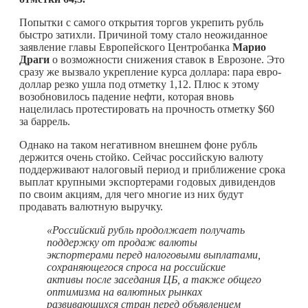
Попытки с самого открытия торгов укрепить рубль
быстро затихли. Причиной тому стало неожиданное
заявление главы Европейского Центробанка
Марио
Драги
о возможности снижения ставок в Еврозоне. Это
сразу же вызвало укрепление курса доллара: пара евро-
доллар резко ушла под отметку 1,12. Плюс к этому
возобновилось падение нефти, которая вновь
нацелилась протестировать на прочность отметку $60
за баррель.
Однако на таком негативном внешнем фоне рубль
держится очень стойко. Сейчас российскую валюту
поддерживают налоговый период и приближение срока
выплат крупными экспортерами годовых дивидендов
по своим акциям, для чего многие из них будут
продавать валютную выручку.
«Российский рубль продолжает получать
поддержку от продаж валюты
экспортерами перед налоговыми выплатами,
сохраняющегося спроса на российские
активы после заседания ЦБ, а также общего
оптимизма на валютных рынках
развивающихся стран перед объявлением