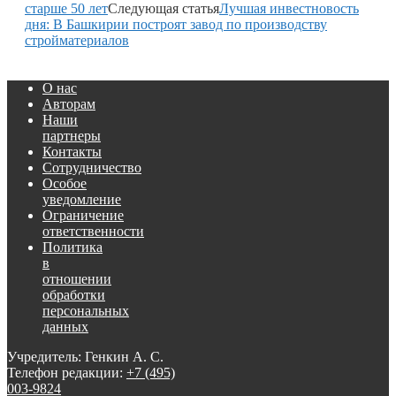
старше 50 лет
Следующая статья
Лучшая инвестновость
дня: В Башкирии построят завод по производству
стройматериалов
О нас
Авторам
Наши
партнеры
Контакты
Сотрудничество
Особое
уведомление
Ограничение
ответственности
Политика
в
отношении
обработки
персональных
данных
Учредитель: Генкин А. С.
Телефон редакции:
+7 (495)
003-9824