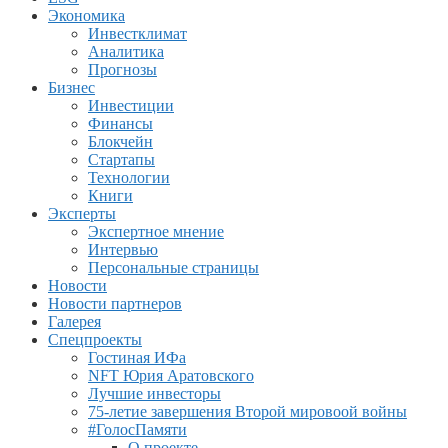
Экономика
Инвестклимат
Аналитика
Прогнозы
Бизнес
Инвестиции
Финансы
Блокчейн
Стартапы
Технологии
Книги
Эксперты
Экспертное мнение
Интервью
Персональные страницы
Новости
Новости партнеров
Галерея
Спецпроекты
Гостиная ИФа
NFT Юрия Аратовского
Лучшие инвесторы
75-летие завершения Второй мировоой войны
#ГолосПамяти
О проекте