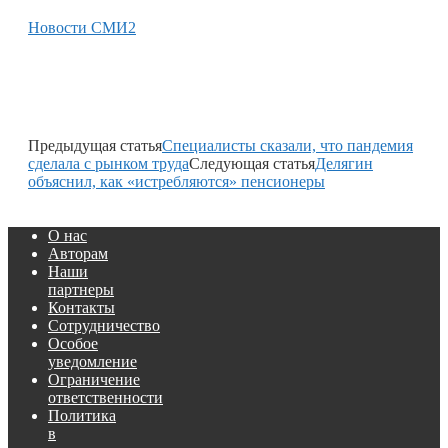
Новости СМИ2
Предыдущая статья
Специалисты сказали, что пандемия
сделала с рынком труда
Следующая статья
Делягин
объяснил, как «истребляются» пенсионеры
О нас
Авторам
Наши
партнеры
Контакты
Сотрудничество
Особое
уведомление
Ограничение
ответственности
Политика
в