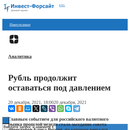
ENG
Инвестклимат
Финансы
Перейти в
Дзен
Инвестиции
Аналитика
Блокчейн
Стартапы
Рубль продолжит
Технологии
оставаться под давлением
ESG
20 декабря, 2021, 18:00
20 декабря, 2021
Книги
Главным событием для российского валютного
рынка прошлой недели стало заседание совета
директоров Банка России, на котором решался