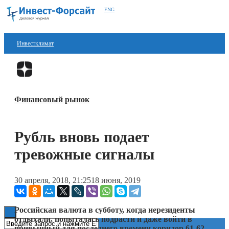
ENG
Инвестклимат
Финансы
Перейти в
Дзен
Инвестиции
Финансовый рынок
Блокчейн
Стартапы
Рубль вновь подает
Технологии
тревожные сигналы
ESG
30 апреля, 2018, 21:25
18 июня, 2019
Книги
Российская валюта в субботу, когда нерезиденты
отдыхали, попыталась подрасти и даже войти в
привычный для последнего времени коридор 61-62