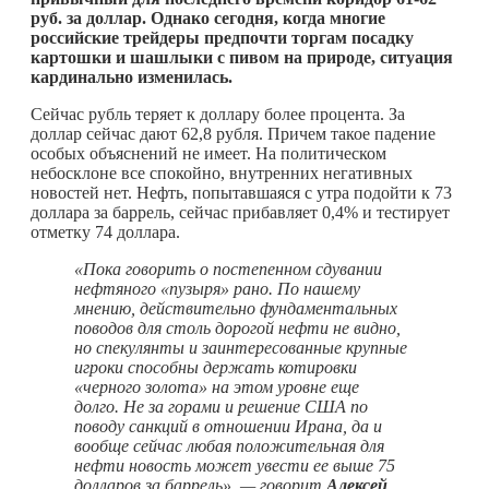
руб. за доллар. Однако сегодня, когда многие
российские трейдеры предпочти торгам посадку
картошки и шашлыки с пивом на природе, ситуация
кардинально изменилась.
Сейчас рубль теряет к доллару более процента. За
доллар сейчас дают 62,8 рубля. Причем такое падение
особых объяснений не имеет. На политическом
небосклоне все спокойно, внутренних негативных
новостей нет. Нефть, попытавшаяся с утра подойти к 73
доллара за баррель, сейчас прибавляет 0,4% и тестирует
отметку 74 доллара.
«Пока говорить о постепенном сдувании
нефтяного «пузыря» рано. По нашему
мнению, действительно фундаментальных
поводов для столь дорогой нефти не видно,
но спекулянты и заинтересованные крупные
игроки способны держать котировки
«черного золота» на этом уровне еще
долго. Не за горами и решение США по
поводу санкций в отношении Ирана, да и
вообще сейчас любая положительная для
нефти новость может увести ее выше 75
долларов за баррель», — говорит
Алексей