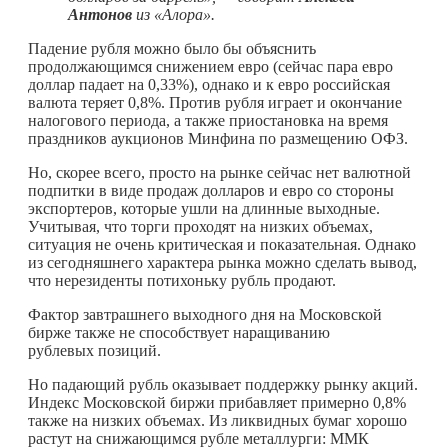
Антонов
из «Алора».
Падение рубля можно было бы объяснить
продолжающимся снижением евро (сейчас пара евро
доллар падает на 0,33%), однако и к евро российская
валюта теряет 0,8%. Против рубля играет и окончание
налогового периода, а также приостановка на время
праздников аукционов Минфина по размещению ОФЗ.
Но, скорее всего, просто на рынке сейчас нет валютной
подпитки в виде продаж долларов и евро со стороны
экспортеров, которые ушли на длинные выходные.
Учитывая, что торги проходят на низких объемах,
ситуация не очень критическая и показательная. Однако
из сегодняшнего характера рынка можно сделать вывод,
что нерезиденты потихоньку рубль продают.
Фактор завтрашнего выходного дня на Московской
бирже также не способствует наращиванию
рублевых позиций.
Но падающий рубль оказывает поддержку рынку акций.
Индекс Московской биржи прибавляет примерно 0,8%
также на низких объемах. Из ликвидных бумаг хорошо
растут на снижающимся рубле металлурги: ММК