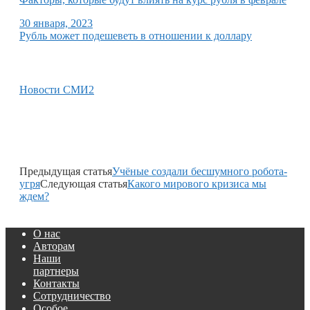
30 января, 2023
Рубль может подешеветь в отношении к доллару
Новости СМИ2
Предыдущая статья
Учёные создали бесшумного робота-
угря
Следующая статья
Какого мирового кризиса мы
ждем?
О нас
Авторам
Наши
партнеры
Контакты
Сотрудничество
Особое