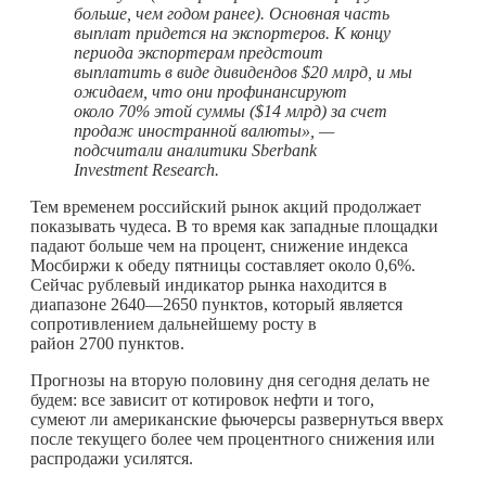
больше, чем годом ранее). Основная часть
выплат придется на экспортеров. К концу
периода экспортерам предстоит
выплатить в виде дивидендов $20 млрд, и мы
ожидаем, что они профинансируют
около 70% этой суммы ($14 млрд) за счет
продаж иностранной валюты», —
подсчитали аналитики Sberbank
Investment Research.
Тем временем российский рынок акций продолжает
показывать чудеса. В то время как западные площадки
падают больше чем на процент, снижение индекса
Мосбиржи к обеду пятницы составляет около 0,6%.
Сейчас рублевый индикатор рынка находится в
диапазоне 2640—2650 пунктов, который является
сопротивлением дальнейшему росту в
район 2700 пунктов.
Прогнозы на вторую половину дня сегодня делать не
будем: все зависит от котировок нефти и того,
сумеют ли американские фьючерсы развернуться вверх
после текущего более чем процентного снижения или
распродажи усилятся.