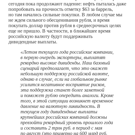
сегодня пока продолжают падение: нефть пыталась даже
попробовать на прочность отметку $63 за баррель,
но там начались сильные покупки. В любом случае мы
не ждем сильного обесценивания рубля, и время
покупать доллар против рубля в среднесрочных целях
еще не пришло. В частности, в ближайшее время
российскую валюту будут поддерживать
дивидендные выплаты.
«Летом текущего года российские компании,
в первую очередь экспортеры, выплатят
рекордно высокие дивиденды. Наш базовый
сценарий предполагает, что это окажет
небольшую поддержку российской валюте,
однако в случае, если на глобальном рынке
усилится негативное восприятие рисков,
эта поддержка станет более заметной
и поможет рублю опередить аналоги. Кроме
того, в этой ситуации возникнет временное
давление на валютную ликвидность. В
текущем году дивидендные выплаты
крупнейших российских компаний должны
превзойти рекордный уровень прошлого года
и составить 2 трлн руб. в период с мая
по август (это примерно на 600 млрд руб.