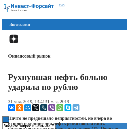
ENG
Инвестклимат
Финансы
Перейти в
Дзен
Инвестиции
Финансовый рынок
Блокчейн
Стартапы
Рухнувшая нефть больно
Технологии
ударила по рублю
ESG
31 мая, 2019, 13:41
31 мая, 2019
Книги
Ничто не предвещало неприятностей, но вчера во
второй половине дня нефть резко пошла вниз,
потеряв по итогам четверга чуть менее 4%. Поводов