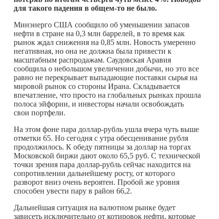
для такого падения в
общем-то
не было.
Минэнерго США сообщило об уменьшении запасов
нефти в стране на 0,3 млн баррелей, в то время как
рынок ждал снижения на 0,85 млн. Новость умеренно
негативная, но она не должна была привести к
масштабным распродажам. Саудовская Аравия
сообщила о небольшом увеличении добычи, но это все
равно не перекрывает выпадающие поставки сырья на
мировой рынок со стороны Ирана. Складывается
впечатление, что просто на глобальных рынках прошла
полоса эйфории, и инвесторы начали освобождать
свои портфели.
На этом фоне пара доллар-рубль ушла вчера чуть выше
отметки 65. Но сегодня с утра обесценивание рубля
продолжилось. К обеду пятницы за доллар на торгах
Московской биржи дают около 65,5 руб. С технической
точки зрения пара доллар-рубль сейчас находится на
сопротивлении дальнейшему росту, от которого
разворот вниз очень вероятен. Пробой же уровня
способен увести пару в район 66,2.
Дальнейшая ситуация на валютном рынке будет
зависеть исключительно от котировок нефти, которые