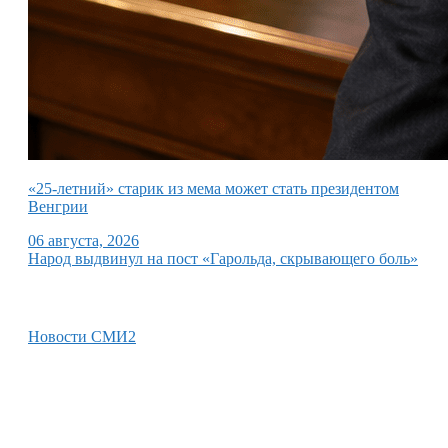
«25-летний» старик из мема может стать президентом
Венгрии
06 августа, 2026
Народ выдвинул на пост «Гарольда, скрывающего боль»
Новости СМИ2