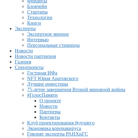
Финансы
Блокчейн
Стартапы
Технологии
Книги
Эксперты
Экспертное мнение
Интервью
Персональные страницы
Новости
Новости партнеров
Галерея
Спецпроекты
Гостиная ИФа
NFT Юрия Аратовского
Лучшие инвесторы
75-летие завершения Второй мировоой войны
#ГолосПамяти
О проекте
Новости
Партнеры
Контакты
Клуб проектирования будущего
Экономика коронавируса
Говорят эксперты РАНХиГС