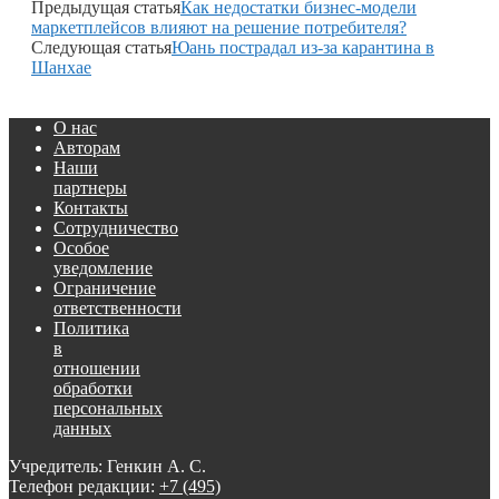
Предыдущая статья
Как недостатки бизнес-модели
маркетплейсов влияют на решение потребителя?
Следующая статья
Юань пострадал из-за карантина в
Шанхае
О нас
Авторам
Наши
партнеры
Контакты
Сотрудничество
Особое
уведомление
Ограничение
ответственности
Политика
в
отношении
обработки
персональных
данных
Учредитель: Генкин А. С.
Телефон редакции:
+7 (495)