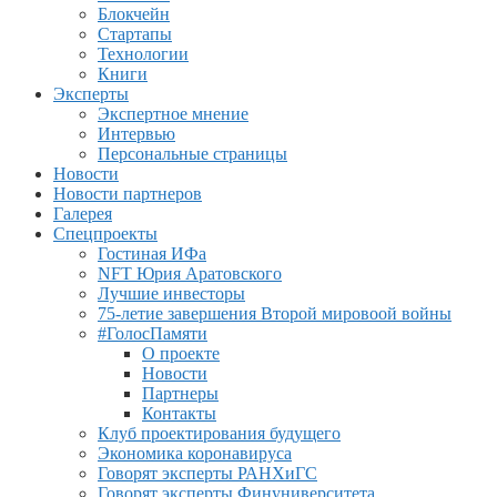
Блокчейн
Стартапы
Технологии
Книги
Эксперты
Экспертное мнение
Интервью
Персональные страницы
Новости
Новости партнеров
Галерея
Спецпроекты
Гостиная ИФа
NFT Юрия Аратовского
Лучшие инвесторы
75-летие завершения Второй мировоой войны
#ГолосПамяти
О проекте
Новости
Партнеры
Контакты
Клуб проектирования будущего
Экономика коронавируса
Говорят эксперты РАНХиГС
Говорят эксперты Финуниверситета