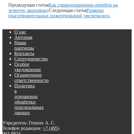
Предыдущая статья
Как здравоохранению перейти на
зеленую экономику
Следующая статья
Размеры
благотворительных пожертвований увеличились
О нас
Авторам
Наши
партнеры
Контакты
Сотрудничество
Особое
уведомление
Ограничение
ответственности
Политика
в
отношении
обработки
персональных
данных
Учредитель: Генкин А. С.
Телефон редакции:
+7 (495)
003-9824