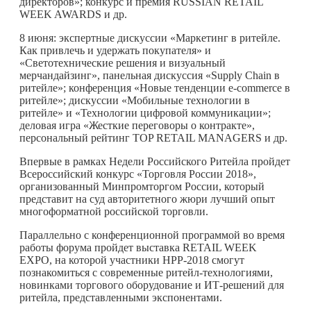
директоров»; конкурс и премия RUSSIAN RETAIL
WEEK AWARDS и др.
8 июня: экспертные дискуссии «Маркетинг в ритейле.
Как привлечь и удержать покупателя» и
«Светотехнические решения и визуальный
мерчандайзинг», панельная дискуссия «Supply Chain в
ритейле»; конференция «Новые тенденции e-commerce в
ритейле»; дискуссии «Мобильные технологии в
ритейле» и «Технологии цифровой коммуникации»;
деловая игра «Жесткие переговоры о контракте»,
персональный рейтинг TOP RETAIL MANAGERS и др.
Впервые в рамках Недели Российского Ритейла пройдет
Всероссийский конкурс «Торговля России 2018»,
организованный Минпромторгом России, который
представит на суд авторитетного жюри лучший опыт
многоформатной российской торговли.
Параллельно с конференционной программой во время
работы форума пройдет выставка RETAIL WEEK
EXPO, на которой участники НРР-2018 смогут
познакомиться с современные ритейл-технологиями,
новинками торгового оборудование и ИТ-решений для
ритейла, представленными экспонентами.