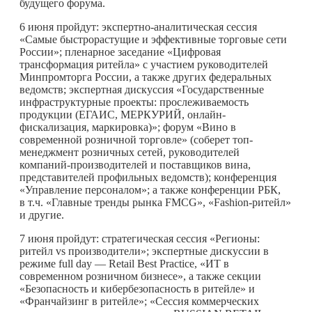
будущего форума.
6 июня пройдут: экспертно-аналитическая сессия
«Самые быстрорастущие и эффективные торговые сети
России»; пленарное заседание «Цифровая
трансформация ритейла» с участием руководителей
Минпромторга России, а также других федеральных
ведомств; экспертная дискуссия «Государственные
инфраструктурные проекты: прослеживаемость
продукции (ЕГАИС, МЕРКУРИЙ, онлайн-
фискализация, маркировка)»; форум «Вино в
современной розничной торговле» (соберет топ-
менеджмент розничных сетей, руководителей
компаний-производителей и поставщиков вина,
представителей профильных ведомств); конференция
«Управление персоналом»; а также конференции РБК,
в т.ч. «Главные тренды рынка FMCG», «Fashion-ритейл»
и другие.
7 июня пройдут: стратегическая сессия «Регионы:
ритейл vs производители»; экспертные дискуссии в
режиме full day — Retail Best Practice, «ИТ в
современном розничном бизнесе», а также секции
«Безопасность и кибербезопасность в ритейле» и
«Франчайзинг в ритейле»; «Сессия коммерческих