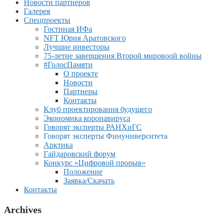
Новости партнеров
Галерея
Спецпроекты
Гостиная ИФа
NFT Юрия Аратовского
Лучшие инвесторы
75-летие завершения Второй мировоой войны
#ГолосПамяти
О проекте
Новости
Партнеры
Контакты
Клуб проектирования будущего
Экономика коронавируса
Говорят эксперты РАНХиГС
Говорят эксперты Финуниверситета
Арктика
Гайдаровский форум
Конкурс «Цифровой прорыв»
Положение
Заявка/Скачать
Контакты
Archives