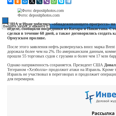
Книги
Фото: depositphotos.com
США и Иран добились «обнадеживающего прогресса» на п
неделе, сообщили посредники из Катара и Пакистана. С
сделки в течение 60 дней, а также договорились создать
Ормузском проливе.
После этого заявления нефть развернулась вниз: марка Brent 
дорожала более чем на 2%. По американским данным, коммер
прошли 55 торговых судов с грузами и более чем 17 млн ба
Однако напряженность сохраняется. Президент США
Донал
Тегераном «Хезболла» продолжит атаки на Израиль. Кроме т
Израиль не участвовал в переговорах и продолжает операци
для перемирия.
Рассылка