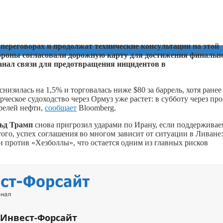
ереговорах и продолжат технические консультации на этой
тороны согласовали дорожную карту для достижения финальн
 канал связи для предотвращения инцидентов в
снизилась на 1,5% и торговалась ниже $80 за баррель, хотя ранее
ческое судоходство через Ормуз уже растет: в субботу через пр
ррелей нефти,
сообщает
Bloomberg.
ьд Трамп
снова пригрозил ударами по Ирану, если поддерживае
ого, успех соглашения во многом зависит от ситуации в Ливане:
и против «Хезболлы», что остается одним из главных рисков
 Инвест-Форсайт