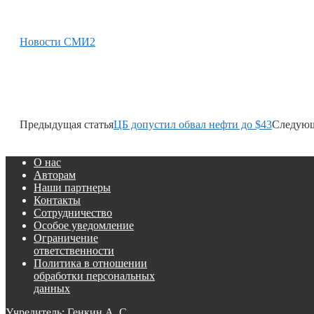
Новости СМИ2
Предыдущая статья
ЦБ допустил обвал нефти до $43
Следующ
О нас
Авторам
Наши партнеры
Контакты
Сотрудничество
Особое уведомление
Ограничение
ответственности
Политика в отношении
обработки персональных
данных
Учредитель: Генкин А. С.