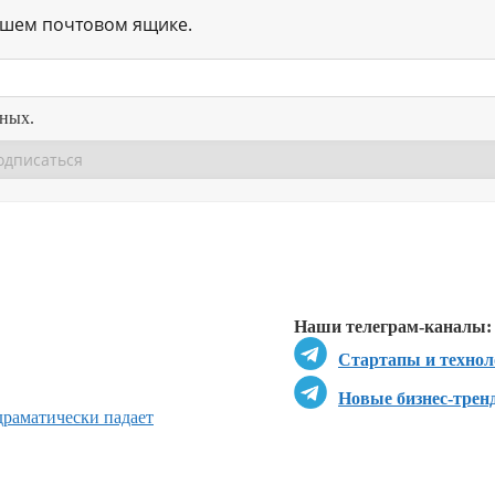
ашем почтовом ящике.
нных.
Перейти в
Перейти в
Д
Наши телеграм-каналы:
Стартапы и технол
Новые бизнес-трен
драматически падает