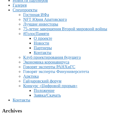
Новости партнеров
Галерея
Спецпроекты
Гостиная ИФа
NFT Юрия Аратовского
Лучшие инвесторы
75-летие завершения Второй мировоой войны
#ГолосПамяти
О проекте
Новости
Партнеры
Контакты
Клуб проектирования будущего
Экономика коронавируса
Говорят эксперты РАНХиГС
Говорят эксперты Финуниверситета
Арктика
Гайдаровский форум
Конкурс «Цифровой прорыв»
Положение
Заявка/Скачать
Контакты
Archives