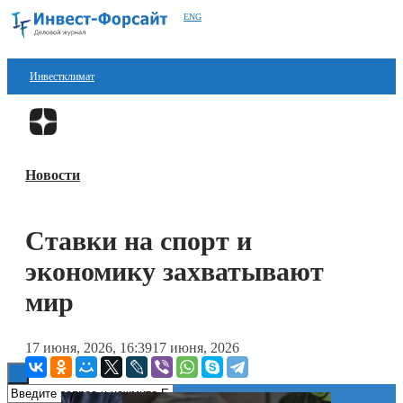
ENG
Инвестклимат
Финансы
Перейти в
Дзен
Инвестиции
Новости
Блокчейн
Стартапы
Ставки на спорт и
Технологии
экономику захватывают
ESG
мир
Книги
17 июня, 2026, 16:39
17 июня, 2026