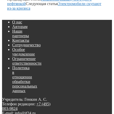
нефтянкой
Следующая статья
Электромобили скупают
из-за кризиса
О нас
Авторам
Наши
партнеры
Контакты
Сотрудничество
Особое
уведомление
Ограничение
ответственности
Политика
в
отношении
обработки
персональных
данных
Учредитель: Генкин А. С.
Телефон редакции:
+7 (495)
003-9824
E-mail: info@if24.ru