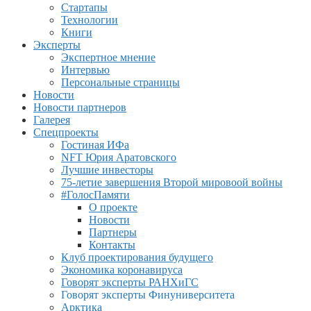
Стартапы
Технологии
Книги
Эксперты
Экспертное мнение
Интервью
Персональные страницы
Новости
Новости партнеров
Галерея
Спецпроекты
Гостиная ИФа
NFT Юрия Аратовского
Лучшие инвесторы
75-летие завершения Второй мировоой войны
#ГолосПамяти
О проекте
Новости
Партнеры
Контакты
Клуб проектирования будущего
Экономика коронавируса
Говорят эксперты РАНХиГС
Говорят эксперты Финуниверситета
Арктика