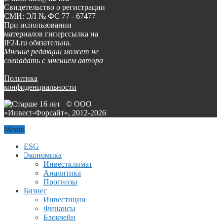
Свидетельство о регистрации
СМИ: ЭЛ № ФС 77 - 67477
При использовании
материалов гиперссылка на
IF24.ru обязательна.
Мнение редакции может не
совпадать с мнением автора
Политика
конфиденциальности
© ООО
«Инвест-Форсайт», 2012-
2026
Меню
ESG
Экономика
Инвестклимат
Аналитика
Прогнозы
Бизнес
Инвестиции
Финансы
Блокчейн