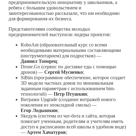
предпринимательскую инициативу у школьников, а
ребята с большим удовольствием и
заинтересованностью рассказали, что им необходимо
для формирования их бизнеса.
Представителями сообщества молодых
предпринимателей выступили лидеры проектов:
RoboAnt (образовательный курс со всеми
необходимыми материальными составляющими
(инструментарием) для подростков) —
Даниил
Топорец
;
Drone.Go (сервис по доставке еды с помощью
дронов) —
Сергей
Мусиенко
;
SiBim (программное обеспечение, которое создает
3D модели частных домов по минимальным
заданным параметрам с использованием bim-
технологий) —
Петр
Птушкин
;
Витражи Upgrade (создание витражей нового
поколения из эпоксидной смолы) —
Егор
Лодышкин
;
Skeдуль (система из чат-бота и сайта, которая
помогает ученикам, родителям и учителям иметь
доступ к расписанию всей школы в удобном виде)
—
Артем
Хачатуров
;