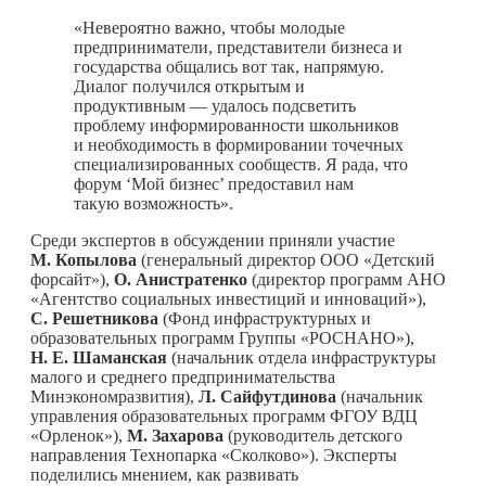
«Невероятно важно, чтобы молодые
предприниматели, представители бизнеса и
государства общались вот так, напрямую.
Диалог получился открытым и
продуктивным — удалось подсветить
проблему информированности школьников
и необходимость в формировании точечных
специализированных сообществ. Я рада, что
форум ‘Мой бизнес’ предоставил нам
такую возможность».
Среди экспертов в обсуждении приняли участие
М. Копылова
(генеральный директор ООО «Детский
форсайт»),
О. Анистратенко
(директор программ АНО
«Агентство социальных инвестиций и инноваций»),
С. Решетникова
(Фонд инфраструктурных и
образовательных программ Группы «РОСНАНО»),
Н. Е. Шаманская
(начальник отдела инфраструктуры
малого и среднего предпринимательства
Минэкономразвития),
Л. Сайфутдинова
(начальник
управления образовательных программ ФГОУ ВДЦ
«Орленок»),
М. Захарова
(руководитель детского
направления Технопарка «Сколково»). Эксперты
поделились мнением, как развивать