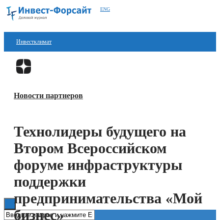
ENG
Инвестклимат
Финансы
Перейти в
Дзен
Инвестиции
Новости партнеров
Блокчейн
Стартапы
Технолидеры будущего на
Технологии
Втором Всероссийском
ESG
форуме инфраструктуры
поддержки
Книги
предпринимательства «Мой
бизнес»