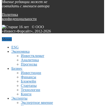
Мнение редакции может не
совпадать с мнением автора
Политика
конфиденциальности
© ООО
«Инвест-Форсайт», 2012-
2026
Меню
ESG
Экономика
Инвестклимат
Аналитика
Прогнозы
Бизнес
Инвестиции
Финансы
Блокчейн
Стартапы
Технологии
Книги
Эксперты
Экспертное мнение