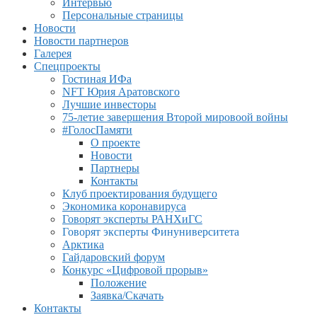
Интервью
Персональные страницы
Новости
Новости партнеров
Галерея
Спецпроекты
Гостиная ИФа
NFT Юрия Аратовского
Лучшие инвесторы
75-летие завершения Второй мировоой войны
#ГолосПамяти
О проекте
Новости
Партнеры
Контакты
Клуб проектирования будущего
Экономика коронавируса
Говорят эксперты РАНХиГС
Говорят эксперты Финуниверситета
Арктика
Гайдаровский форум
Конкурс «Цифровой прорыв»
Положение
Заявка/Скачать
Контакты