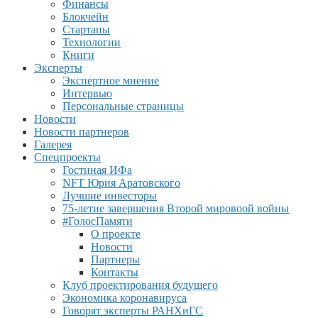
Финансы
Блокчейн
Стартапы
Технологии
Книги
Эксперты
Экспертное мнение
Интервью
Персональные страницы
Новости
Новости партнеров
Галерея
Спецпроекты
Гостиная ИФа
NFT Юрия Аратовского
Лучшие инвесторы
75-летие завершения Второй мировоой войны
#ГолосПамяти
О проекте
Новости
Партнеры
Контакты
Клуб проектирования будущего
Экономика коронавируса
Говорят эксперты РАНХиГС