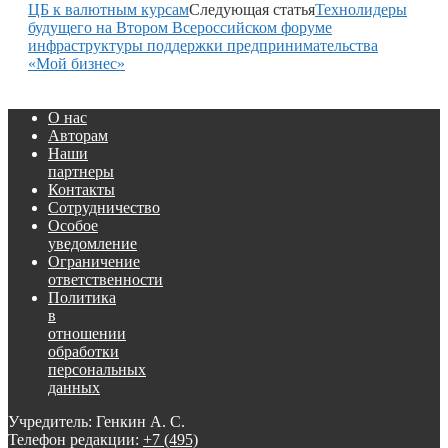
ЦБ к валютным курсам
Следующая статья
Технолидеры
будущего на Втором Всероссийском форуме
инфраструктуры поддержки предпринимательства
«Мой бизнес»
О нас
Авторам
Наши
партнеры
Контакты
Сотрудничество
Особое
уведомление
Ограничение
ответственности
Политика
в
отношении
обработки
персональных
данных
Учредитель: Генкин А. С.
Телефон редакции:
+7 (495)