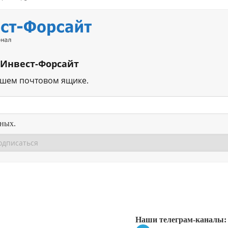
 Инвест-Форсайт
ашем почтовом ящике.
нных.
Перейти в
Перейти в
Д
Наши телеграм-каналы: