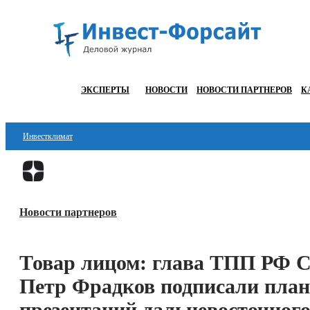
ЭКСПЕРТЫ
НОВОСТИ
НОВОСТИ ПАРТНЕРОВ
К
Инвестклимат
Финансы
Инвестиции
Новости партнеров
Блокчейн
Стартапы
Товар лицом: глава ТПП РФ 
Технологии
Петр Фрадков подписали план
ESG
презентаций дальневосточног