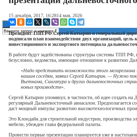
Книги
15 декабря, 2017, 16:28
14 мая, 2026
Президент ТПП РФ Сергей Катырин и генеральный дирек
подписали план взаимодействия двух организаций, цель
инвестиционного и экспортного потенциала дальневосточ
В работе будут задействованы структуры системы ТПП РФ, в
безусловно, ведомства, имеющие отношение к развитию Да
«
Надо представить возможности этого мегарегиона —
нашим соседям, заявил Сергей Катырин. — Нужно по
Вьетнама, Сингапура и других дальневосточных стран
новых производств
».
Сергей Катырин упомянул, в частности, об идее создать на
регулярный Дальневосточный авиасалон. Предполагается с
даст мощный импульс развитию высокотехнологичных произ
Это Клондайк для строительной индустрии, производства эл
мебели, убежден глава федеральной палаты.
Провести первые презентации планируется уже в наступающ