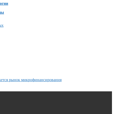
огии
ды
ых
жется рынок микрофинансирования