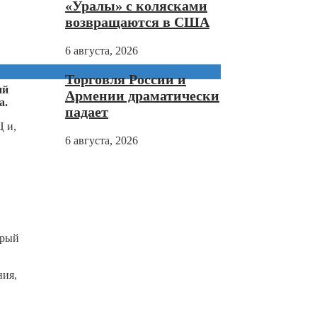
«Уралы» с колясками
возвращаются в США
6 августа, 2026
Торговля России и
ий
Армении драматически
а.
падает
Ц и,
6 августа, 2026
орый
ния,