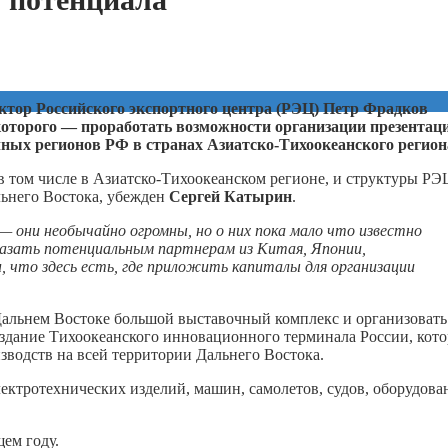
тор Российского экспортного центра (РЭЦ) Петр Фрадков
 которого — проработать возможности организации презентац
ных регионов РФ в странах Азиатско-Тихоокеанского регион
 том числе в Азиатско-Тихоокеанском регионе, и структуры РЭ
льнего Востока, убежден
Сергей Катырин
.
 они необычайно огромны, но о них пока мало что известно
казать потенциальным партнерам из Китая, Японии,
, что здесь есть, где приложить капиталы для организации
 Дальнем Востоке большой выставочный комплекс и организовать
оздание Тихоокеанского инновационного терминала России, кот
водств на всей территории Дальнего Востока.
ектротехнических изделий, машин, самолетов, судов, оборудова
ем году.