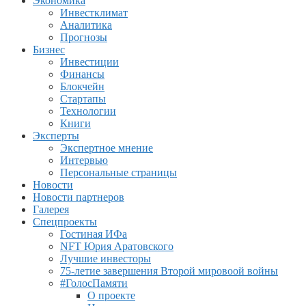
Экономика
Инвестклимат
Аналитика
Прогнозы
Бизнес
Инвестиции
Финансы
Блокчейн
Стартапы
Технологии
Книги
Эксперты
Экспертное мнение
Интервью
Персональные страницы
Новости
Новости партнеров
Галерея
Спецпроекты
Гостиная ИФа
NFT Юрия Аратовского
Лучшие инвесторы
75-летие завершения Второй мировоой войны
#ГолосПамяти
О проекте