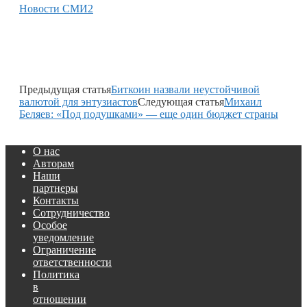
Новости СМИ2
Предыдущая статья
Биткоин назвали неустойчивой
валютой для энтузиастов
Следующая статья
Михаил
Беляев: «Под подушками» — еще один бюджет страны
О нас
Авторам
Наши
партнеры
Контакты
Сотрудничество
Особое
уведомление
Ограничение
ответственности
Политика
в
отношении