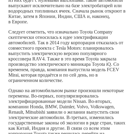
из них будет с нулевыми выхлопами: такие автомобили
выпускают исключительно на базе электробатарей или
водородных топливных ячеек. Сначала рынок откроют в
Китае, затем в Японии, Индии, США и, наконец,
в Европе.
Следует отметить, что изначально Toyota Company
скептически относилась к идее электрификации
автомобилей. Так в 2014 году корпорация отказалась от
совместного проекта с Tesla Motors: планировалось
выпустить электрическую версию популярного
кроссовера RAV4. Также в это время Toyota закрыла
производство электрического миникара Toyota iQ. Со
временем, правда, компания выпустила модель FCEV
Mirai, которая продаётся и по сей день, но в
ограниченном количестве.
Однако на автомобильном рынке произошли некоторые
перемены. Во-первых, популяризировались
электрифицированные модели Nissan. Во-вторых,
компании Honda, BMW, Daimler, Volvo, Volkswagen,
Renault, Mitsubishi заявили о желании выпустить свои
электрические автомобили. В-третьих, изменились
государственные законы об экологии в ряде стран, таких
как Китай, Индия и другие. В связи со всем этим
корпорация Toyota также решилась перейти на