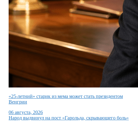
«25-летний» старик из мема может стать президентом
Венгрии
06 августа, 2026
Народ выдвинул на пост «Гарольда, скрывающего боль»