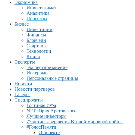
Экономика
Инвестклимат
Аналитика
Прогнозы
Бизнес
Инвестиции
Финансы
Блокчейн
Стартапы
Технологии
Книги
Эксперты
Экспертное мнение
Интервью
Персональные страницы
Новости
Новости партнеров
Галерея
Спецпроекты
Гостиная ИФа
NFT Юрия Аратовского
Лучшие инвесторы
75-летие завершения Второй мировоой войны
#ГолосПамяти
О проекте