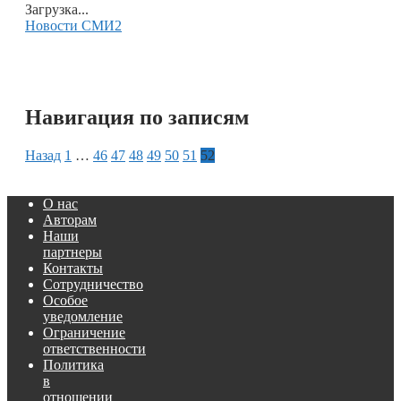
Загрузка...
Новости СМИ2
Навигация по записям
Назад
1
…
46
47
48
49
50
51
52
О нас
Авторам
Наши
партнеры
Контакты
Сотрудничество
Особое
уведомление
Ограничение
ответственности
Политика
в
отношении