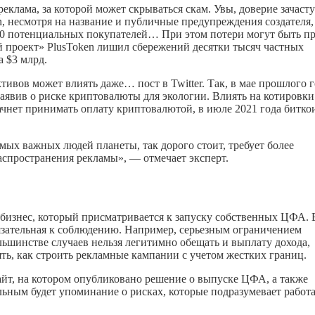
клама, за которой может скрываться скам. Увы, доверие зачаст
, несмотря на название и публичные предупреждения создателя,
300 потенциальных покупателей… При этом потери могут быть п
проект» PlusToken лишил сбережений десятки тысяч частных
 $3 млрд.
ивов может влиять даже… пост в Twitter. Так, в мае прошлого г
заявив о риске криптовалюты для экологии. Влиять на котировки
ачнет принимать оплату криптовалютой, в июле 2021 года битко
амых важных людей планеты, так дорого стоит, требует более
аспространения рекламы», — отмечает эксперт.
бизнес, который присматривается к запуску собственных ЦФА. 
бязательная к соблюдению. Например, серьезным ограничением
ольшинстве случаев нельзя легитимно обещать и выплату дохода,
ть, как строить рекламные кампании с учетом жестких границ.
 сайт, на котором опубликовано решение о выпуске ЦФА, а также
льным будет упоминание о рисках, которые подразумевает работа