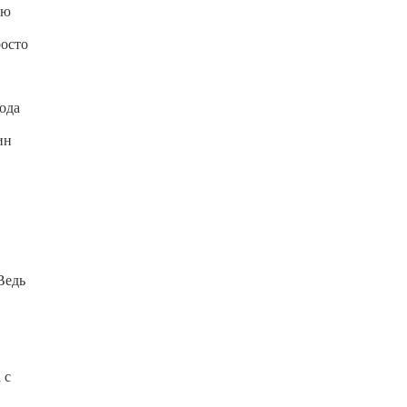
ую
росто
ода
ин
Ведь
 с