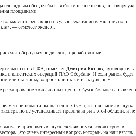
гда очевидным обещает быть выбор инфлюенсеров, не говоря уже
ения площадками.
 только стать решающей в судьбе рекламной кампании, но и
та», — отмечает эксперт.
 рискуют обернуться не до конца проработанные
верке эмитентов ЦФА, отмечает
Дмитрий Козлов
, руководитель
нка и клиентских операций ПАО Сбербанк. И если рынок будет
нии или стартапы, вопрос станет крайне актуальным.
щее регулирование эмиссионных ценных бумаг больше направлено
предметной области рынка ценных бумаг, от признания выпуска
ксперт, но не устанавливает правила игры в этой области, и не
о выпуске признавать выпуск состоявшимся револьверно, в
естора. Это очень интересный вопрос, который, на наш взгляд,