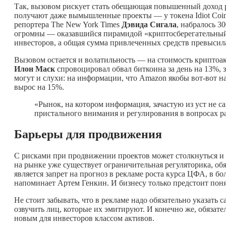
Так, вызовом рискует стать обещающая повышенный доход ре
получают даже вымышленные проекты — у токена Idiot Сoin
репортера The New York Times
Дэвида Сигала
, набралось 
огромны — оказавшийся пирамидой «криптосберегательный 
инвесторов, а общая сумма привлеченных средств превысила
Вызовом остается и волатильность — на стоимость криптоакт
Илон Маск
спровоцировал обвал биткоина за день на 13%, 
могут и слухи: на информации, что Amazon якобы вот-вот н
вырос на 15%.
«Рынок, на котором информация, зачастую из уст не с
пристального внимания и регулирования в вопросах р
Барьеры для продвижения
С рисками при продвижении проектов может столкнуться и 
на рынке уже существует ограничительная регуляторика, о
является запрет на прогноз в рекламе роста курса ЦФА, в б
напоминает Артем Генкин. И бизнесу только предстоит поня
Не стоит забывать, что в рекламе надо обязательно указать
озвучить лиц, которые их эмитируют. И конечно же, обязате
новым для инвесторов классом активов.