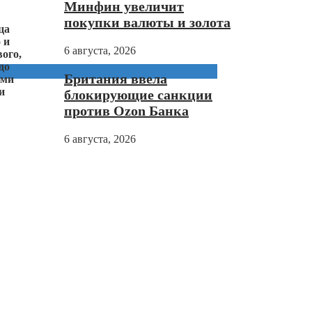
Минфин увеличит
покупки валюты и золота
ца
 и
6 августа, 2026
ого,
до
Британия ввела
ыми
и
блокирующие санкции
против Ozon Банка
6 августа, 2026