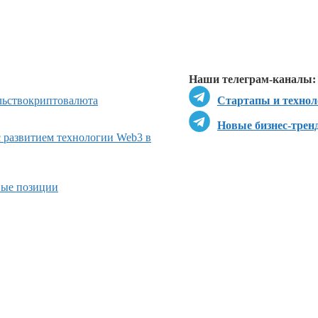
Перейти в
Перейти в
Д
Наши телеграм-каналы:
льство
криптовалюта
Стартапы и технол
Новые бизнес-трен
 развитием технологии Web3 в
вые позиции