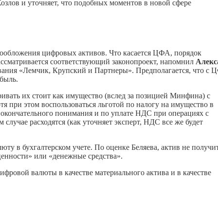
озлов и уточняет, что подобных моментов в новой сфере
гообложения цифровых активов. Что касается ЦФА, порядок
ассматривается соответствующий законопроект, напомнил
Алекс
ования «Лемчик, Крупский и Партнеры». Предполагается, что с 
быль.
тривать их стоит как имущество (вслед за позицией Минфина) с
я при этом воспользоваться льготой по налогу на имущество в
ет окончательного понимания и по уплате НДС при операциях с
учае расходятся (как уточняет эксперт, НДС все же будет
юту в бухгалтерском учете. По оценке Беляева, актив не получи
ценности» или «денежные средства».
цифровой валюты в качестве материального актива и в качестве