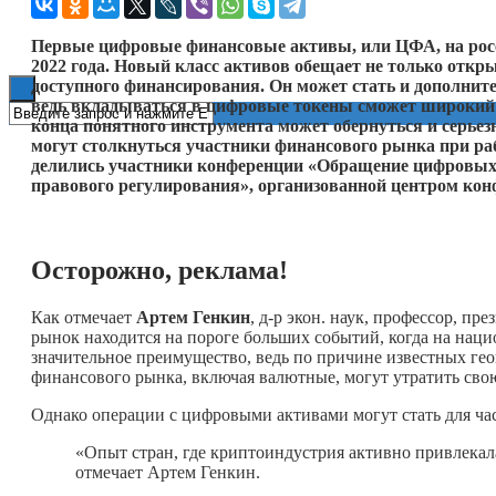
Книги
Первые цифровые финансовые активы, или ЦФА, на рос
2022 года. Новый класс активов обещает не только отк
доступного финансирования. Он может стать и дополните
ведь вкладываться в цифровые токены сможет широкий п
конца понятного инструмента может обернуться и серье
могут столкнуться участники финансового рынка при ра
делились участники конференции «Обращение цифровых
правового регулирования», организованной центром кон
Осторожно, реклама!
Как отмечает
Артем Генкин
, д‑р экон. наук, профессор, п
рынок находится на пороге больших событий, когда на на
значительное преимущество, ведь по причине известных г
финансового рынка, включая валютные, могут утратить свою
Однако операции с цифровыми активами могут стать для ча
«Опыт стран, где криптоиндустрия активно привлекал
отмечает Артем Генкин.