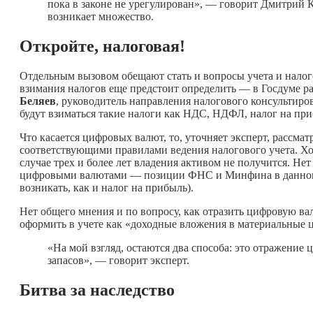
пока в законе не урегулирован», — говорит Дмитрий К
возникает множество.
Откройте, налоговая!
Отдельным вызовом обещают стать и вопросы учета и нало
взимания налогов еще предстоит определить — в Госдуме р
Беляев
, руководитель направления налогового консультир
будут взиматься такие налоги как НДС, НДФЛ, налог на при
Что касается цифровых валют, то, уточняет эксперт, рассма
соответствующими правилами ведения налогового учета. Хот
случае трех и более лет владения активом не получится. Н
цифровыми валютами — позиции ФНС и Минфина в данном сл
возникать, как и налог на прибыль).
Нет общего мнения и по вопросу, как отразить цифровую вал
оформить в учете как «доходные вложения в материальные 
«На мой взгляд, остаются два способа: это отражение 
запасов», — говорит эксперт.
Битва за наследство