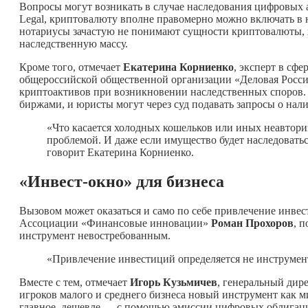
Вопросы могут возникать в случае наследования цифровых 
Legal, криптовалюту вполне правомерно можно включать в н
нотариусы зачастую не понимают сущности криптовалюты, не
наследственную массу.
Кроме того, отмечает
Екатерина Корниенко
, эксперт в сф
общероссийской общественной организации «Деловая Россия
криптоактивов при возникновении наследственных споров. 
биржами, и юристы могут через суд подавать запросы о на
«Что касается холодных кошельков или иных неавтори
проблемой. И даже если имущество будет наследоватьс
говорит Екатерина Корниенко.
«Инвест-окно» для бизнеса
Вызовом может оказаться и само по себе привлечение инве
Ассоциации «Финансовые инновации»
Роман Прохоров
, 
инструмент невостребованным.
«Привлечение инвестиций определяется не инструмен
Вместе с тем, отмечает
Игорь Кузьмичев
, генеральный дир
игроков малого и среднего бизнеса новый инструмент как 
главное, дешевле — с помощью эмиссии цифровых облигаций