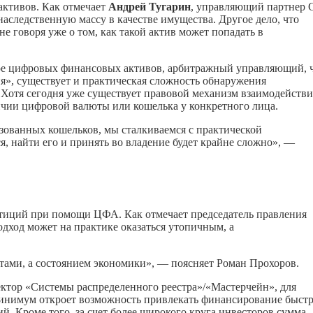
активов. Как отмечает
Андрей Тугарин
, управляющий партнер
аследственную массу в качестве имущества. Другое дело, что
 говоря уже о том, как такой актив может попадать в
ере цифровых финансовых активов, арбитражный управляющий, 
», существует и практическая сложность обнаружения
Хотя сегодня уже существует правовой механизм взаимодействи
личии цифровой валюты или кошелька у конкретного лица.
зованных кошельков, мы сталкиваемся с практической
я, найти его и принять во владение будет крайне сложно», —
стиций при помощи ЦФА. Как отмечает председатель правления
подход может на практике оказаться утопичным, а
тами, а состоянием экономики», — поясняет Роман Прохоров.
ектор «Системы распределенного реестра»/«Мастерчейн», для
минимум откроет возможность привлекать финансирование быстре
. Кроме того, за счет более широкого круга инвесторов сумма