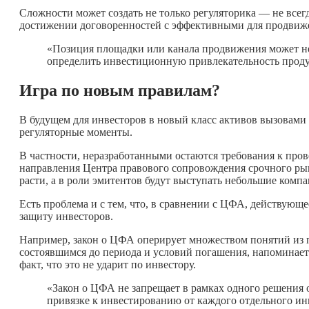
Сложности может создать не только регуляторика — не все
достижении договоренностей с эффективными для продвиж
«Позиция площадки или канала продвижения может не
определить инвестиционную привлекательность продук
Игра по новым правилам?
В будущем для инвесторов в новый класс активов вызовами
регуляторные моменты.
В частности, неразработанными остаются требования к про
направления Центра правового сопровождения срочного ры
расти, а в роли эмитентов будут выступать небольшие компа
Есть проблема и с тем, что, в сравнении с ЦФА, действую
защиту инвесторов.
Например, закон о ЦФА оперирует множеством понятий из 
состоявшимся до периода и условий погашения, напоминает э
факт, что это не ударит по инвестору.
«Закон о ЦФА не запрещает в рамках одного решения 
привязке к инвестированию от каждого отдельного инв