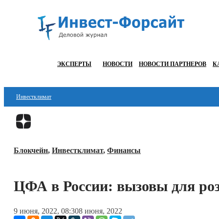
ЭКСПЕРТЫ
НОВОСТИ
НОВОСТИ ПАРТНЕРОВ
К
Инвестклимат
Финансы
Инвестиции
Блокчейн
,
Инвестклимат
,
Финансы
Блокчейн
Стартапы
ЦФА в России: вызовы для ро
Технологии
9 июня, 2022, 08:30
8 июня, 2022
ESG