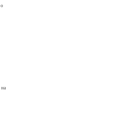
 о
 на