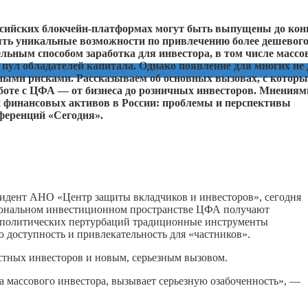
сийских блокчейн-платформах могут быть выпущены до кон
рыть уникальные возможности по привлечению более дешевого
льным способом заработка для инвестора, в том числе массов
ул обладателей капитала. Однако появление для многих не 
зными рисками. Рассказываем об основных вызовах, с котор
боте с ЦФА — от бизнеса до розничных инвесторов. Мнениям
 финансовых активов в России: проблемы и перспективы
ференций «Сегодня».
резидент АНО «Центр защиты вкладчиков и инвесторов», сегодня
циональном инвестиционном пространстве ЦФА получают
еополитических пертурбаций традиционные инструменты
 доступность и привлекательность для «частников».
стных инвесторов и новым, серьезным вызовом.
а массового инвестора, вызывает серьезную озабоченность», —