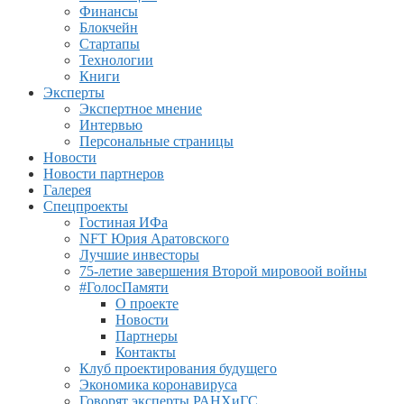
Финансы
Блокчейн
Стартапы
Технологии
Книги
Эксперты
Экспертное мнение
Интервью
Персональные страницы
Новости
Новости партнеров
Галерея
Спецпроекты
Гостиная ИФа
NFT Юрия Аратовского
Лучшие инвесторы
75-летие завершения Второй мировоой войны
#ГолосПамяти
О проекте
Новости
Партнеры
Контакты
Клуб проектирования будущего
Экономика коронавируса
Говорят эксперты РАНХиГС