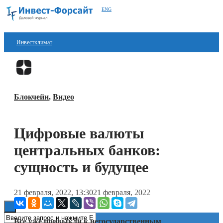
ENG
Инвестклимат
Финансы
Перейти в
Дзен
Инвестиции
Блокчейн
,
Видео
Блокчейн
Стартапы
Цифровые валюты
Технологии
центральных банков:
ESG
сущность и будущее
Книги
21 февраля, 2022, 13:30
21 февраля, 2022
Все уже привыкли к негосударственным