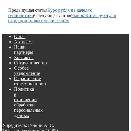
Предыдущая статья
Курс рубля на качелях
геополитики
Следующая статья
Рынок Китая рухнул в
ожидании новых «репрессий»
О нас
Авторам
Наши
партнеры
Контакты
Сотрудничество
Особое
уведомление
Ограничение
ответственности
Политика
в
отношении
обработки
персональных
данных
Учредитель: Генкин А. С.
Телефон редакции:
+7 (495)