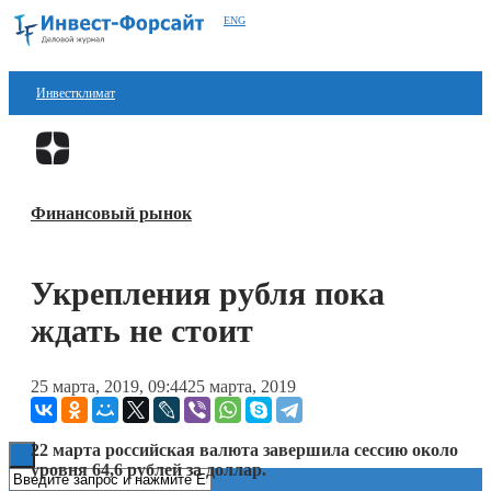
ENG
Инвестклимат
Финансы
Перейти в
Дзен
Инвестиции
Финансовый рынок
Блокчейн
Стартапы
Укрепления рубля пока
Технологии
ждать не стоит
ESG
25 марта, 2019, 09:44
25 марта, 2019
Книги
22 марта российская валюта завершила сессию около
уровня 64,6 рублей за доллар.