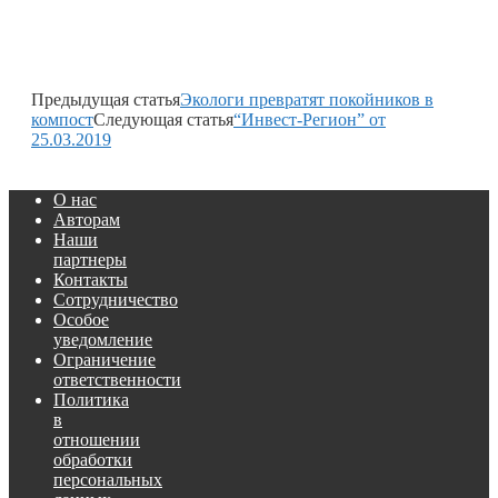
Предыдущая статья
Экологи превратят покойников в
компост
Следующая статья
“Инвест-Регион” от
25.03.2019
О нас
Авторам
Наши
партнеры
Контакты
Сотрудничество
Особое
уведомление
Ограничение
ответственности
Политика
в
отношении
обработки
персональных