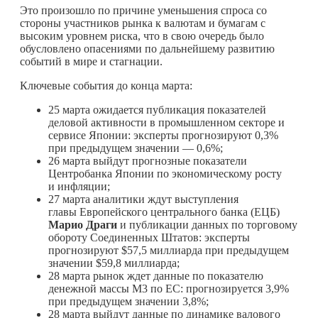
Это произошло по причине уменьшения спроса со
стороны участников рынка к валютам и бумагам с
высоким уровнем риска, что в свою очередь было
обусловлено опасениями по дальнейшему развитию
событий в мире и стагнации.
Ключевые события до конца марта:
25 марта ожидается публикация показателей
деловой активности в промышленном секторе и
сервисе Японии: эксперты прогнозируют 0,3%
при предыдущем значении — 0,6%;
26 марта выйдут прогнозные показатели
Центробанка Японии по экономическому росту
и инфляции;
27 марта аналитики ждут выступления
главы Европейского центрального банка (ЕЦБ)
Марио Драги
и публикации данных по торговому
обороту Соединенных Штатов: эксперты
прогнозируют $57,5 миллиарда при предыдущем
значении $59,8 миллиарда;
28 марта рынок ждет данные по показателю
денежной массы М3 по ЕС: прогнозируется 3,9%
при предыдущем значении 3,8%;
28 марта выйдут данные по динамике валового