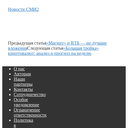
Новости СМИ2
Предыдущая статья
«Магнит» и ВТБ — не лучшие
вложения
Следующая статья
«Большая тройка»
криптовалют: анализ и прогноз на неделю
О нас
Авторам
Наши
партнеры
Контакты
Сотрудничество
Особое
уведомление
Ограничение
ответственности
Политика
в