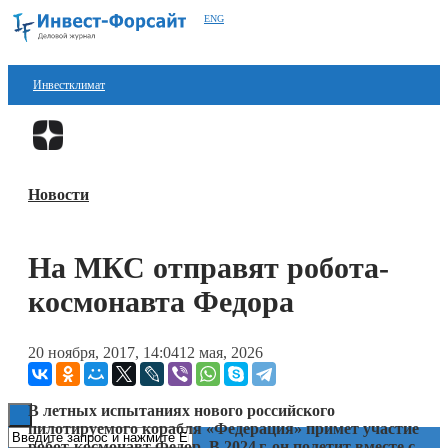
ENG
Инвестклимат
Финансы
Перейти в
Дзен
Инвестиции
Новости
Блокчейн
Стартапы
На МКС отправят робота-
Технологии
космонавта Федора
ESG
20 ноября, 2017, 14:04
12 мая, 2026
Книги
В летных испытаниях нового российского
пилотируемого корабля «Федерация» примет участие
робот-космонавт Федор. В
2024 г.
он полетит вместе с