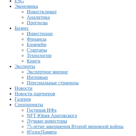
ESG
Экономика
Инвестклимат
Аналитика
Прогнозы
Бизнес
Инвестиции
Финансы
Блокчейн
Стартапы
Технологии
Книги
Эксперты
Экспертное мнение
Интервью
Персональные страницы
Новости
Новости партнеров
Галерея
Спецпроекты
Гостиная ИФа
NFT Юрия Аратовского
Лучшие инвесторы
75-летие завершения Второй мировоой войны
#ГолосПамяти