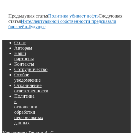
Предыдущая статья
Политика убивает нефть
Следующая
статья
Интеллектуальной собственности предсказали
блокчейн-будущее
О нас
Авторам
Наши
партнеры
Контакты
Сотрудничество
Особое
уведомление
Ограничение
ответственности
Политика
в
отношении
обработки
персональных
данных
Учредитель: Генкин А. С.