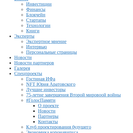
Инвестиции
Финансы
Блокчейн
Стартапы
Технологии
Книги
Эксперты
Экспертное мнение
Интервью
Персональные страницы
Новости
Новости партнеров
Галерея
Спецпроекты
Гостиная ИФа
NFT Юрия Аратовского
Лучшие инвесторы
75-летие завершения Второй мировоой войны
#ГолосПамяти
О проекте
Новости
Партнеры
Контакты
Клуб проектирования будущего
Экономика коронавируса