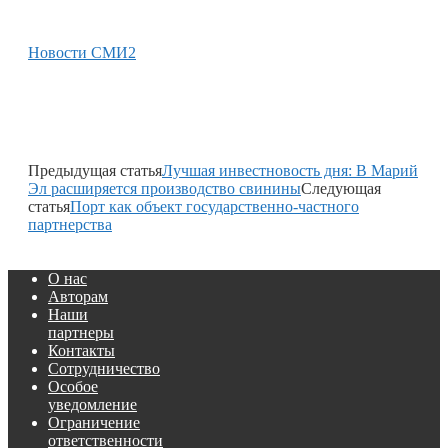
Новости СМИ2
Предыдущая статья
Лучшая инвестновость дня: В Марий
Эл расширяется производство свинины
Следующая
статья
Порт как объект государственно-частного
партнерства
О нас
Авторам
Наши
партнеры
Контакты
Сотрудничество
Особое
уведомление
Ограничение
ответственности