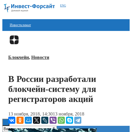
ENG
Инвестклимат
Финансы
Перейти в
Дзен
Инвестиции
Блокчейн
,
Новости
Блокчейн
Стартапы
В России разработали
Технологии
блокчейн-систему для
ESG
регистраторов акций
Книги
13 ноября, 2018, 14:30
13 ноября, 2018