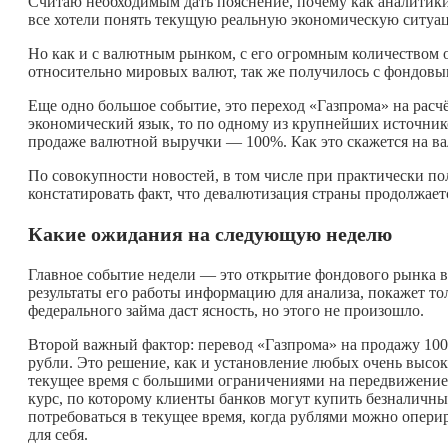
Считаю необходимым дать пояснение, почему как аналитики
все хотели понять текущую реальную экономическую ситуа
Но как и с валютным рынком, с его огромным количеством о
относительно мировых валют, так же получилось с фондовы
Еще одно большое событие, это переход «Газпрома» на расчё
экономический язык, то по одному из крупнейших источник
продаже валютной выручки — 100%. Как это скажется на в
По совокупности новостей, в том числе при практически п
констатировать факт, что девалютизация страны продолжаетс
Какие ожидания на следующую неделю
Главное событие недели — это открытие фондового рынка в 
результаты его работы информацию для анализа, покажет то
федерального займа даст ясность, но этого не произошло.
Второй важный фактор: перевод «Газпрома» на продажу 100
рубли. Это решение, как и установление любых очень высо
текущее время с большими ограничениями на передвижение в
курс, по которому клиенты банков могут купить безналичный
потребоваться в текущее время, когда рублями можно оперир
для себя.