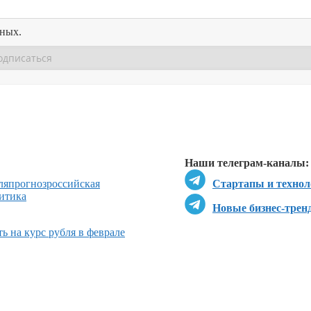
нных.
Перейти в
Перейти в
Д
Наши телеграм-каналы:
ля
прогноз
российская
Стартапы и технол
итика
Новые бизнес-трен
ь на курс рубля в феврале