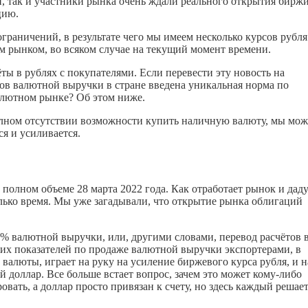
, так и участники рынка очень ждали реального открытия бирж
цию.
граничений, в результате чего мы имеем несколько курсов рубля
м рынком, во всяком случае на текущий момент времени.
ты в рублях с покупателями. Если перевести эту новость на
ов валютной выручки в стране введена уникальная норма по
алютном рынке? Об этом ниже.
олном отсутствии возможности купить наличную валюту, мы мо
я и усиливается.
полном объеме 28 марта 2022 года. Как отработает рынок и даду
лько время. Мы уже загадывали, что открытие рынка облигаций
% валютной выручки, или, другими словами, перевод расчётов 
ких показателей по продаже валютной выручки экспортерами, в
алюты, играет на руку на усиление биржевого курса рубля, и н
 доллар. Все больше встает вопрос, зачем это может
кому-либо
овать, а доллар просто привязан к счету, но здесь каждый решае