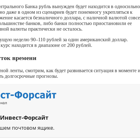
нтрального Банка рубль вынужден будет находится в односильн
но даже в одном из сценариев будет понемногу укрепляться к
ние касается безналичного доллара, с наличной валютой совс
большинстве банков, либо банки полностью приостановили ее
чной валюты практически не осталось.
ущую неделю 90–110 рублей за один американский доллар.
курс находится в диапазоне от 200 рублей.
уток времени
ой ленты, смотрим, как будет развивается ситуация в моменте 
ать долгосрочные прогнозы.
 Инвест-Форсайт
ашем почтовом ящике.