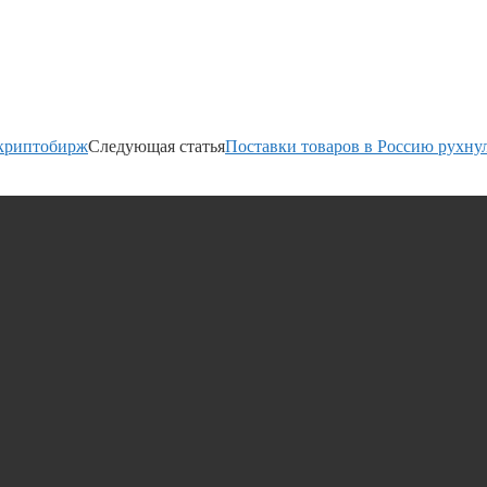
 криптобирж
Следующая статья
Поставки товаров в Россию рухну