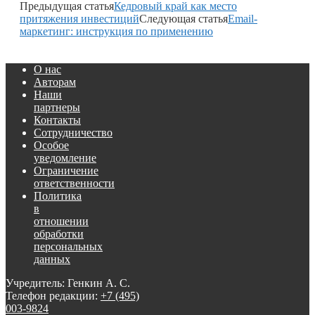
Предыдущая статья
Кедровый край как место
притяжения инвестиций
Следующая статья
Email-
маркетинг: инструкция по применению
О нас
Авторам
Наши
партнеры
Контакты
Сотрудничество
Особое
уведомление
Ограничение
ответственности
Политика
в
отношении
обработки
персональных
данных
Учредитель: Генкин А. С.
Телефон редакции:
+7 (495)
003-9824