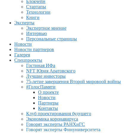
Блокчейн
Стартапы
Технологии
Книги
Эксперты
Экспертное мнение
Интервью
Персональные страницы
Новости
Новости партнеров
Галерея
Спецпроекты
Гостиная ИФа
NFT Юрия Аратовского
Лучшие инвесторы
75-летие завершения Второй мировоой войны
#ГолосПамяти
О проекте
Новости
Партнеры
Контакты
Клуб проектирования будущего
Экономика коронавируса
Говорят эксперты РАНХиГС
Говорят эксперты Финуниверситета