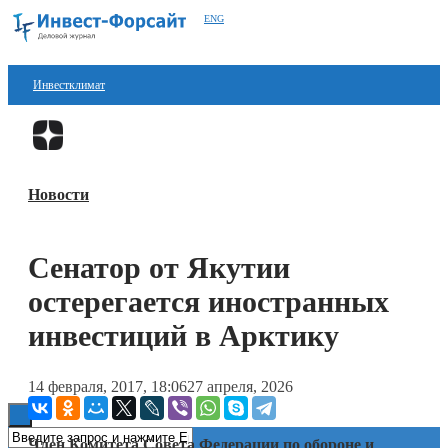
ENG
Инвестклимат
Финансы
Перейти в
Дзен
Инвестиции
Новости
Блокчейн
Стартапы
Cенатор от Якутии
Технологии
остерегается иностранных
ESG
инвестиций в Арктику
Книги
14 февраля, 2017, 18:06
27 апреля, 2026
Член Комитета Совета Федерации по обороне и