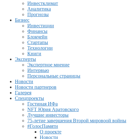
Инвестклимат
Аналитика
Прогнозы
Бизнес
Инвестиции
Финансы
Блокчейн
Стартапы
Технологии
Книги
Эксперты
Экспертное мнение
Интервью
Персональные страницы
Новости
Новости партнеров
Галерея
Спецпроекты
Гостиная ИФа
NFT Юрия Аратовского
Лучшие инвесторы
75-летие завершения Второй мировоой войны
#ГолосПамяти
О проекте
Новости