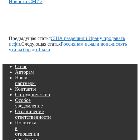
Новости СМИ2
Предыдущая статья
США разрешили Ирану продавать
нефть
Следующая статья
Россиянам начали доначислять
утильсбор до 1 млн
О нас
Авторам
Наши
партнеры
Контакты
Сотрудничество
Особое
уведомление
Ограничение
ответственности
Политика
в
отношении
обработки