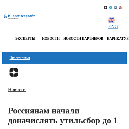
ENG
ЭКСПЕРТЫ
НОВОСТИ
НОВОСТИ ПАРТНЕРОВ
КАРИКАТУ
Инвестклимат
Финансы
Перейти в
Дзен
Инвестиции
Новости
Блокчейн
Стартапы
Россиянам начали
Технологии
доначислять утильсбор до 1
ESG