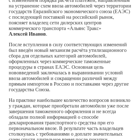
с изменением порядка расчёта платежей, направленным
на устранение схем ввоза автомобилей через территории
государств Евразийского экономического союза (ЕАЭС)
с последующей поставкой на российский рынок,
поясняет владелец сети дилерских центров
коммерческого транспорта «Альянс Тракс»
Алексей Иванов
.
После вступления в силу соответствующих изменений
был введён новый механизм расчёта утилизационного
сбора для отдельных категорий автомобилей,
оформленных через коммерческие таможенные
процедуры в странах ЕАЭС. Основная цель
нововведений заключалась в выравнивании условий
ввоза автомобилей и сокращении различий между
прямым импортом в Россию и поставками через другие
государства Союза.
На практике наибольшее количество вопросов возникло
у граждан, которые приобретали автомобили уже после
завершения таможенного оформления и не всегда
обладали полной информацией о способе
декларирования транспортного средства при его
первоначальном ввозе. В результате часть владельцев
столкнулась с требованиями о доплате значительных
сумм спустя длительное время после покупки