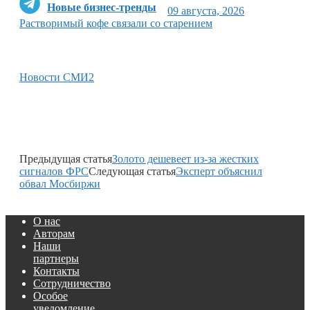
Новые бизнес-тренды
09 августа, 2026
Растворимый кофе связали со старением
Новости СМИ2
Предыдущая статья
Золото дешевеет из-за жестких
сигналов ФРС
Следующая статья
Эксперт объяснил
обвал Мосбиржи
О нас
Авторам
Наши
партнеры
Контакты
Сотрудничество
Особое
уведомление