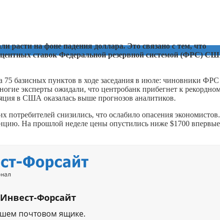
и расти на фоне падения доллара. Это связано с тем, что
оцентных ставок Федеральной резервной системой (ФРС) СШ
на 75 базисных пунктов в ходе заседания в июле: чиновники ФРС
ногие эксперты ожидали, что центробанк прибегнет к рекордно
ляция в США оказалась выше прогнозов аналитиков.
 потребителей снизились, что ослабило опасения экономистов.
а унцию. На прошлой неделе цены опустились ниже $1700 впервые
 Инвест-Форсайт
ашем почтовом ящике.