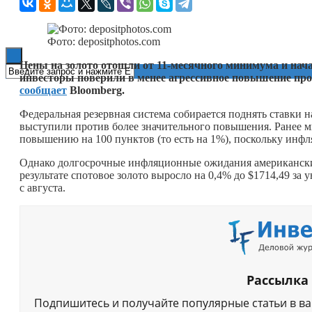
Книги
Фото: depositphotos.com
Цены на золото отошли от 11-месячного минимума и начал
инвесторы поверили в менее агрессивное повышение пр
сообщает
Bloomberg.
Федеральная резервная система собирается поднять ставки 
выступили против более значительного повышения. Ранее м
повышению на 100 пунктов (то есть на 1%), поскольку инф
Однако долгосрочные инфляционные ожидания американских
результате спотовое золото выросло на 0,4% до $1714,49 з
с августа.
Рассылка
Подпишитесь и получайте популярные статьи в в