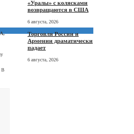
«Уралы» с колясками
возвращаются в США
6 августа, 2026
Торговля России и
А,
Армении драматически
падает
му
6 августа, 2026
 В