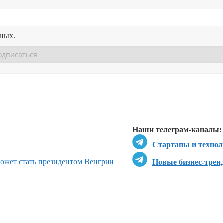
нных.
Перейти в
Перейти в
Д
Наши телеграм-каналы:
Стартапы и технол
может стать президентом Венгрии
Новые бизнес-трен