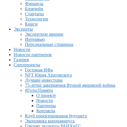
Финансы
Блокчейн
Стартапы
Технологии
Книги
Эксперты
Экспертное мнение
Интервью
Персональные страницы
Новости
Новости партнеров
Галерея
Спецпроекты
Гостиная ИФа
NFT Юрия Аратовского
Лучшие инвесторы
75-летие завершения Второй мировоой войны
#ГолосПамяти
О проекте
Новости
Партнеры
Контакты
Клуб проектирования будущего
Экономика коронавируса
Говорят эксперты РАНХиГС