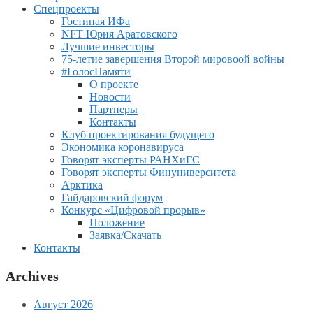
Спецпроекты
Гостиная ИФа
NFT Юрия Аратовского
Лучшие инвесторы
75-летие завершения Второй мировоой войны
#ГолосПамяти
О проекте
Новости
Партнеры
Контакты
Клуб проектирования будущего
Экономика коронавируса
Говорят эксперты РАНХиГС
Говорят эксперты Финуниверситета
Арктика
Гайдаровский форум
Конкурс «Цифровой прорыв»
Положение
Заявка/Скачать
Контакты
Archives
Август 2026