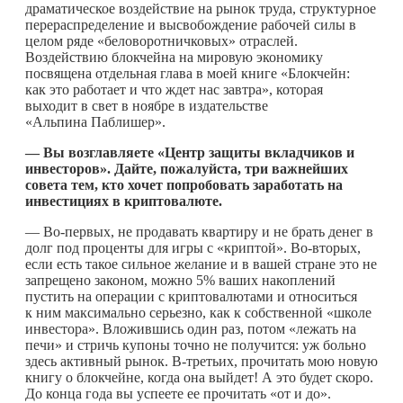
драматическое воздействие на рынок труда, структурное
перераспределение и высвобождение рабочей силы в
целом ряде «беловоротничковых» отраслей.
Воздействию блокчейна на мировую экономику
посвящена отдельная глава в моей книге «Блокчейн:
как это работает и что ждет нас завтра», которая
выходит в свет в ноябре в издательстве
«Альпина Паблишер».
— Вы возглавляете «Центр защиты вкладчиков и
инвесторов». Дайте, пожалуйста, три важнейших
совета тем, кто хочет попробовать заработать на
инвестициях в криптовалюте.
— Во-первых, не продавать квартиру и не брать денег в
долг под проценты для игры с «криптой». Во-вторых,
если есть такое сильное желание и в вашей стране это не
запрещено законом, можно 5% ваших накоплений
пустить на операции с криптовалютами и относиться
к ним максимально серьезно, как к собственной «школе
инвестора». Вложившись один раз, потом «лежать на
печи» и стричь купоны точно не получится: уж больно
здесь активный рынок. В-третьих, прочитать мою новую
книгу о блокчейне, когда она выйдет! А это будет скоро.
До конца года вы успеете ее прочитать «от и до».