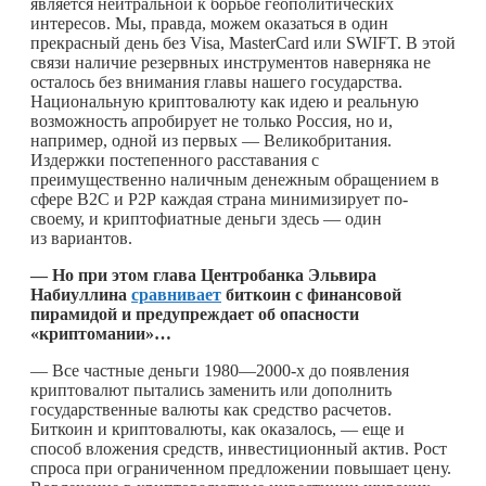
является нейтральной к борьбе геополитических
интересов. Мы, правда, можем оказаться в один
прекрасный день без Visa, MasterCard или SWIFT. В этой
связи наличие резервных инструментов наверняка не
осталось без внимания главы нашего государства.
Национальную криптовалюту как идею и реальную
возможность апробирует не только Россия, но и,
например, одной из первых — Великобритания.
Издержки постепенного расставания с
преимущественно наличным денежным обращением в
сфере В2С и Р2Р каждая страна минимизирует по-
своему, и криптофиатные деньги здесь — один
из вариантов.
— Но при этом глава Центробанка Эльвира
Набиуллина
сравнивает
биткоин с финансовой
пирамидой и предупреждает об опасности
«криптомании»…
— Все частные деньги 1980—2000-х до появления
криптовалют пытались заменить или дополнить
государственные валюты как средство расчетов.
Биткоин и криптовалюты, как оказалось, — еще и
способ вложения средств, инвестиционный актив. Рост
спроса при ограниченном предложении повышает цену.