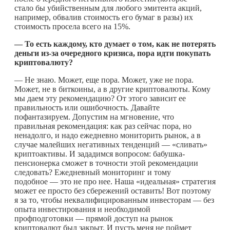
стало бы убийственным для любого эмитента акций,
например, обвалив стоимость его бумаг в разы) их
стоимость просела всего на 15%.
— То есть каждому, кто думает о том, как не потерять
деньги из-за очередного кризиса, пора идти покупать
криптовалюту?
— Не знаю. Может, еще пора. Может, уже не пора.
Может, не в биткоины, а в другие криптовалюты. Кому
мы даем эту рекомендацию? От этого зависит ее
правильность или ошибочность. Давайте
пофантазируем. Допустим на мгновение, что
правильная рекомендация: как раз сейчас пора, но
ненадолго, и надо ежедневно мониторить рынок, а в
случае малейших негативных тенденций — «сливать»
криптоактивы. И зададимся вопросом: бабушка-
пенсионерка сможет в точности этой рекомендации
следовать? Ежедневный мониторинг и тому
подобное — это не про нее. Наша «идеальная» стратегия
может ее просто без сбережений оставить! Вот поэтому
я за то, чтобы неквалифицированным инвесторам — без
опыта инвестирования и необходимой
профподготовки — прямой доступ на рынок
криптовалют был закрыт. И пусть меня не поймет