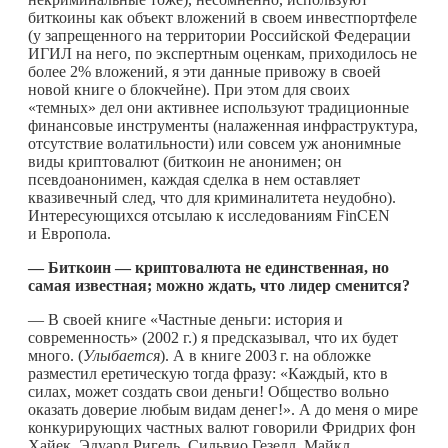
биткоины как объект вложений в своем инвестпортфеле
(у запрещенного на территории Российской Федерации
ИГИЛ на него, по экспертным оценкам, приходилось не
более 2% вложений, я эти данные привожу в своей
новой книге о блокчейне). При этом для своих
«темных» дел они активнее используют традиционные
финансовые инструменты (налаженная инфраструктура,
отсутствие волатильности) или совсем уж анонимные
виды криптовалют (биткоин не анонимен; он
псевдоанонимен, каждая сделка в нем оставляет
квазивечный след, что для криминалитета неудобно).
Интересующихся отсылаю к исследованиям FinCEN
и Европола.
— Биткоин — криптовалюта не единственная, но
самая известная; можно ждать, что лидер сменится?
— В своей книге «Частные деньги: история и
современность» (2002 г.) я предсказывал, что их будет
много. (
Улыбается
). А в книге
2003 г.
на обложке
разместил еретическую тогда фразу: «Каждый, кто в
силах, может создать свои деньги! Общество вольно
оказать доверие любым видам денег!». А до меня о мире
конкурирующих частных валют говорили Фридрих фон
Хайек, Эдуард Ригель, Сильвио Гезелл, Майкл