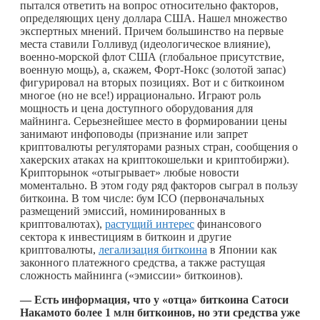
пытался ответить на вопрос относительно факторов,
определяющих цену доллара США. Нашел множество
экспертных мнений. Причем большинство на первые
места ставили Голливуд (идеологическое влияние),
военно-морской флот США (глобальное присутствие,
военную мощь), а, скажем, Форт-Нокс (золотой запас)
фигурировал на вторых позициях. Вот и с биткоином
многое (но не все!) иррационально. Играют роль
мощность и цена доступного оборудования для
майнинга. Серьезнейшее место в формировании цены
занимают инфоповоды (признание или запрет
криптовалюты регуляторами разных стран, сообщения о
хакерских атаках на криптокошельки и криптобиржи).
Крипторынок «отыгрывает» любые новости
моментально. В этом году ряд факторов сыграл в пользу
биткоина. В том числе: бум ICO (первоначальных
размещений эмиссий, номинированных в
криптовалютах),
растущий интерес
финансового
сектора к инвестициям в биткоин и другие
криптовалюты,
легализация биткоина
в Японии как
законного платежного средства, а также растущая
сложность майнинга («эмиссии» биткоинов).
— Есть информация, что у «отца» биткоина Сатоси
Накамото более 1 млн биткоинов, но эти средства уже