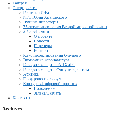
Галерея
Спецпроекты
Гостиная ИФа
NFT Юрия Аратовского
Лучшие инвесторы
75-летие завершения Второй мировоой войны
#ГолосПамяти
О проекте
Новости
Партнеры
Контакты
Клуб проектирования будущего
Экономика коронавируса
Говорят эксперты РАНХиГС
Говорят эксперты Финуниверситета
Арктика
Гайдаровский форум
Конкурс «Цифровой прорыв»
Положение
Заявка/Скачать
Контакты
Archives