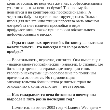
криптотусовка, но ведь есть же у нас профессиональные
участники рынка ценных бумаг? Так почему бы не
появиться и на крипторынке профессионалам?! А
через них бабушка пусть инвестирует деньги. Только
чтобы для нее эта инвестиция перестала быть опасной
лотереей за счет наличия прослойки в виде
профучастника, а также при наличии обязательного
информирования о рисках.
— Одна из главных претензий к биткоину — высокая
волатильность. Эта навсегда или со временем
пройдет?
— Волатильность, вероятно, снизится. Она имеет еще и
«национально-географический» характер. В странах, где
биткоин разрешен, и странах, где операции с ним
уголовно наказуемы, ценообразование по понятным
причинам отличается. Но гармонизация
законодательства большинства развитых стран по
отношению к криптовалютам — не за горами.
— Как складывается цена биткоина и почему она
выросла в пять раз за последний год?
— Помнится, я в книге 2003 года «Планета Web-денег»