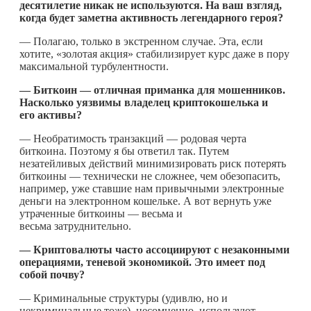
десятилетие никак не используются. На ваш взгляд,
когда будет заметна активность легендарного героя?
— Полагаю, только в экстренном случае. Эта, если
хотите, «золотая акция» стабилизирует курс даже в пору
максимальной турбулентности.
— Биткоин — отличная приманка для мошенников.
Насколько уязвимы владелец криптокошелька и
его активы?
— Необратимость транзакций — родовая черта
биткоина. Поэтому я бы ответил так. Путем
незатейливых действий минимизировать риск потерять
биткоины — технически не сложнее, чем обезопасить,
например, уже ставшие нам привычными электронные
деньги на электронном кошельке. А вот вернуть уже
утраченные биткоины — весьма и
весьма затруднительно.
— Криптовалюты часто ассоциируют с незаконными
операциями, теневой экономикой. Это имеет под
собой почву?
— Криминальные структуры (удивлю, но и
некриминальные тоже), несомненно, используют