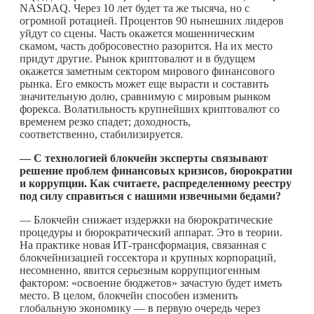
NASDAQ. Через 10 лет будет та же тысяча, но с
огромной ротацией. Процентов 90 нынешних лидеров
уйдут со сцены. Часть окажется мошенническим
скамом, часть добросовестно разорится. На их место
придут другие. Рынок криптовалют и в будущем
окажется заметным сектором мирового финансового
рынка. Его емкость может еще вырасти и составить
значительную долю, сравнимую с мировым рынком
форекса. Волатильность крупнейших криптовалют со
временем резко спадет; доходность,
соответственно, стабилизируется.
— С технологией блокчейн эксперты связывают
решение проблем финансовых кризисов, бюрократии
и коррупции. Как считаете, распределенному реестру
под силу справиться с нашими извечными бедами?
— Блокчейн снижает издержки на бюрократические
процедуры и бюрократический аппарат. Это в теории.
На практике новая ИТ-трансформация, связанная с
блокчейнизацией госсектора и крупных корпораций,
несомненно, явится серьезным коррупциогенным
фактором: «освоение бюджетов» зачастую будет иметь
место. В целом, блокчейн способен изменить
глобальную экономику — в первую очередь через