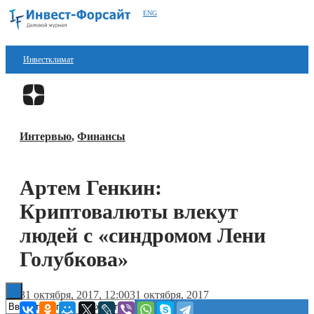
ENG
Инвестклимат
Финансы
Перейти в
Дзен
Инвестиции
Интервью
,
Финансы
Блокчейн
Стартапы
Артем Генкин:
Технологии
Криптовалюты влекут
ESG
людей с «синдромом Лени
Голубкова»
Книги
31 октября, 2017, 12:00
31 октября, 2017