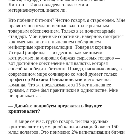
Линтон… Идеи овладевают массами и
материализуются, знаете ли.
Кто победит биткоин? Честно говоря, я старомоден. Мне
нравятся негосударственные валюты с реальным
товарным обеспечением. Только я за политоварный
стандарт. Мои идейные соратники, наверное, смотрятся
как «меньшевики» в нынешнем победившем
мейнстриме криптореволюции. Товарная корзина
Игира-Гринфилда — из десятка как минимум
котируемых на мировых биржах сырьевых товаров —
вот достойное обеспечение для валюты, которая
способна победить биткоин. Правда, насколько вижу, в
современном мире солидарно со мной думает только
профессор
Михаил
Гельвановский
и его научная
команда. Что ж, предсказывая за 15 лет нынешнее
цунами, я тоже был практически в одиночестве. Мне
не привыкать…
— Давайте попробуем предсказать будущее
криптовалют?
— В мире сейчас, грубо говоря, тысяча крупных
криптовалют с суммарной капитализацией около 150
млрд долларов. Это примерно 2% капитализации биржи