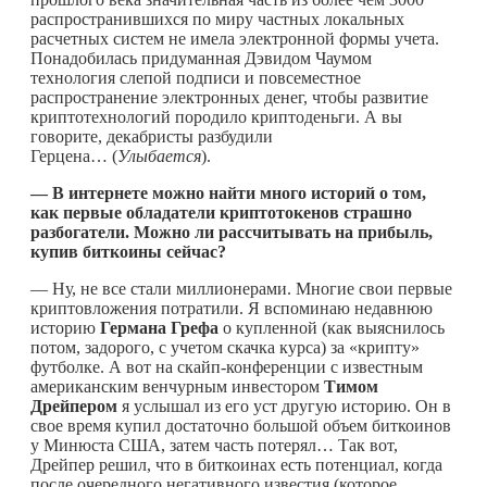
распространившихся по миру частных локальных
расчетных систем не имела электронной формы учета.
Понадобилась придуманная Дэвидом Чаумом
технология слепой подписи и повсеместное
распространение электронных денег, чтобы развитие
криптотехнологий породило криптоденьги. А вы
говорите, декабристы разбудили
Герцена… (
Улыбается
).
— В интернете можно найти много историй о том,
как первые обладатели криптотокенов страшно
разбогатели. Можно ли рассчитывать на прибыль,
купив биткоины сейчас?
— Ну, не все стали миллионерами. Многие свои первые
криптовложения потратили. Я вспоминаю недавнюю
историю
Германа Грефа
о купленной (как выяснилось
потом, задорого, с учетом скачка курса) за «крипту»
футболке. А вот на скайп-конференции с известным
американским венчурным инвестором
Тимом
Дрейпером
я услышал из его уст другую историю. Он в
свое время купил достаточно большой объем биткоинов
у Минюста США, затем часть потерял… Так вот,
Дрейпер решил, что в биткоинах есть потенциал, когда
после очередного негативного известия (которое