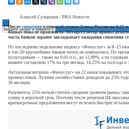
Книги
Алексей Сухоруков / РИА Новости
После
снижения
ключевой ставки Банка России на 0,25 п.
банках пока не произошло. Мегарегулятор принял решени
часть банков заранее закладывает ожидания снижения ст
По последнему недельному индексу «Финуслуг» за 8–15 июн
в топ-20 крупнейших банков почти не изменились. По трехм
полугодовым — также на 0,01 п.п., до 12,99%, а по годовым
момент составляли 17% на три месяца, 14,25% на полгода и 
Актуальная витрина «Финуслуг» на 22 июня показывает, чт
промоусловия. Лучшие онлайн-ставки доходили до 25% годов
36 месяцев.
Разумеется, 25% нельзя считать средним уровнем рынка: т
сумму и короткий срок. Поэтому после решения ЦБ массовы
краткосрочные предложения могут исчезать быстрее осталь