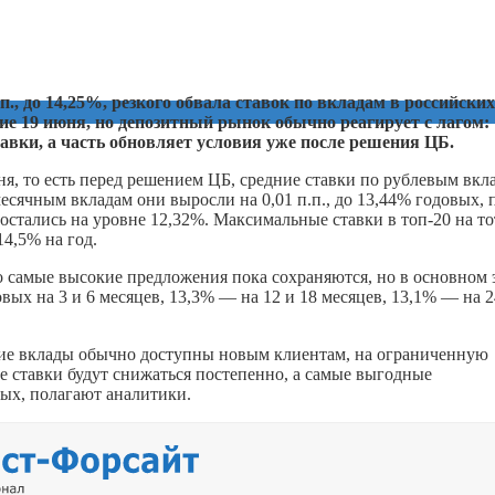
п., до 14,25%, резкого обвала ставок по вкладам в российских
е 19 июня, но депозитный рынок обычно реагирует с лагом:
авки, а часть обновляет условия уже после решения ЦБ.
я, то есть перед решением ЦБ, средние ставки по рублевым вкл
есячным вкладам они выросли на 0,01 п.п., до 13,44% годовых, 
 остались на уровне 12,32%. Максимальные ставки в топ-20 на то
14,5% на год.
о самые высокие предложения пока сохраняются, но в основном 
ых на 3 и 6 месяцев, 13,3% — на 12 и 18 месяцев, 13,1% — на 2
акие вклады обычно доступны новым клиентам, на ограниченную
е ставки будут снижаться постепенно, а самые выгодные
ных, полагают аналитики.