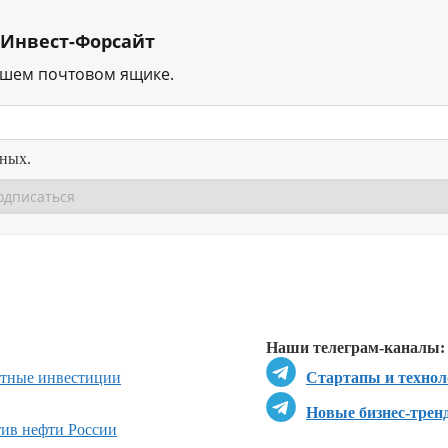
 Инвест-Форсайт
ашем почтовом ящике.
нных.
Перейти в
Перейти в
Д
Наши телеграм-каналы:
стные инвестиции
Стартапы и технол
Новые бизнес-трен
ив нефти России