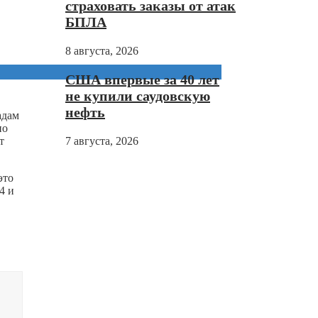
страховать заказы от атак
БПЛА
8 августа, 2026
США впервые за 40 лет
не купили саудовскую
нефть
адам
по
т
7 августа, 2026
это
4 и