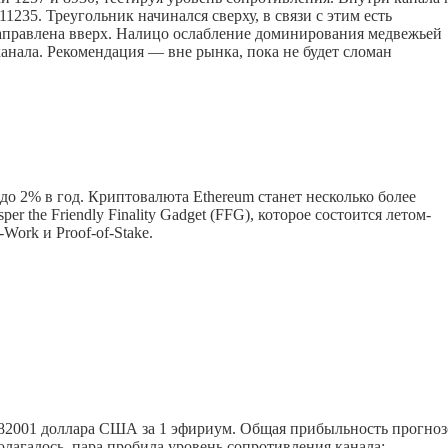
1235. Треугольник начинался сверху, в связи с этим есть
направлена вверх. Налицо ослабление доминирования медвежьей
канала. Рекомендация — вне рынка, пока не будет сломан
о 2% в год. Криптовалюта Ethereum станет несколько более
 the Friendly Finality Gadget (FFG), которое состоится летом-
Work и Proof-of-Stake.
1,82001 доллара США за 1 эфириум. Общая прибыльность прогно
олагалось, пара пробила уровень сопротивления канала: