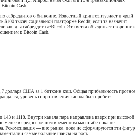
айнинговый пул Antpool начал сжигать 12% транзакционных
Bitcoin Cash.
цию сабреддитов о биткоине. Известный криптоэнтузиаст и ярый
ь $100 тысяч социальной платформе Reddit, если та назначит
ва», для сабреддита /r/Bitcoin. Эта ветка объединяет сторонни
ошением к Bitcoin Cash.
48,7 доллара США за 1 биткоин кэш. Общая прибыльность прогно
равдался, уровень сопротивления канала был пробит:
 143 и 1118. Внутри канала пара направлена вверх при высокой
не менее в среднесрочном временном масштабе пока не
за. Рекомендация — вне рынка, пока не сформируются эти фигур
ндаменталий самые большие шансы на рост.