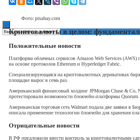
Книги
Фото: pixabay.com
Криптовалюты в целом: фундаментал
Положительные новости
Платформа облачных сервисов Amazon Web Services (AWS) п
на основе протоколов Ethereum и Hyperledger Fabric.
Специализирующаяся на криптовалютных деривативах биржа 
площадке вырос в семь раз.
Американский финансовый холдинг JPMorgan Chase & Co, Na
протестировали возможности блокчейн-платформы Quorum.
Американская торговая сеть Walmart подала две заявки в Б
описала применение технологии блокчейн для хранения пл
Отрицательные новости
В РФ предложили ввести контроль за криптовалютными сдел