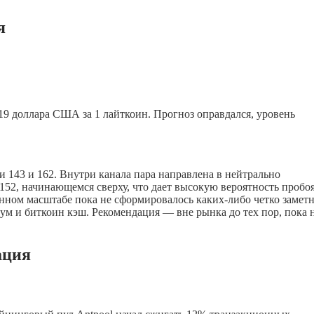
я
,19 доллара США за 1 лайткоин. Прогноз оправдался, уровень
 143 и 162. Внутри канала пара направлена в нейтрально
52, начинающемся сверху, что дает высокую вероятность пробо
енном масштабе пока не сформировалось
каких-либо
четко замет
иум и биткоин кэш. Рекомендация — вне рынка до тех пор, пока 
ация