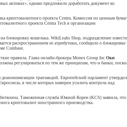
ых активах», однако предложило доработать документ ко
ика криптовалютного проекта Centra. Комиссия по ценным бумаг
товалютного проекта Centra Tech в организации
т на блокировку кошелька. WikiLeaks Shop, подразделение извест
ается распространением ее атрибутики, сообщило о блокировке
ме Coinbase.
кие правила. Глава онлайн-брокера Monex Group Inc
Оки
лжны регулироваться по тем же принципам, что и банки, поско
 деанонимизации транзакций. Европейский парламент утвердил
Евросоюза, в числе которых намерен усилить контроль над
 биткоина. Таможенная служба Южной Кореи (KCS) заявила, что
нинга криптовалют иностранного производства.