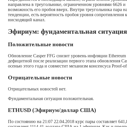
направлена в треугольнике, ограниченном уровнями 6626 и 1
возможность его пробоя вверх. Внутри треугольника пара 
тенденции, есть вероятность пробоя уровня сопротивления 
нисходящий канал.
Эфириум: фундаментальная ситуация
Положительные новости
Обновление Casper FFG снизит уровень инфляции Ethereum д
дефицитной после реализации первого этапа обновления Casper
осенью этого года и совместит механизм консенсуса Proof-of-
Отрицательные новости
Отрицательных новостей нет.
Фундаментальная ситуация положительная.
ETHUSD (Эфириум/доллар США)
По состоянию на 21:07 22.04.2018 курс пары составляет 64
составляет 1114,41 доллара США на 1 эфириум. Как и предп