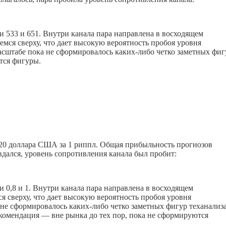
 533 и 651. Внутри канала пара направлена в восходящем
мся сверху, что дает высокую вероятность пробоя уровня
асштабе пока не сформировалось
каких-либо
четко заметных фиг
тся фигуры.
8820 доллара США за 1 риппл. Общая прибыльность прогнозов
вдался, уровень сопротивления канала был пробит:
 0,8 и 1. Внутри канала пара направлена в восходящем
я сверху, что дает высокую вероятность пробоя уровня
 не сформировалось
каких-либо
четко заметных фигур теханализа
екомендация — вне рынка до тех пор, пока не сформируются