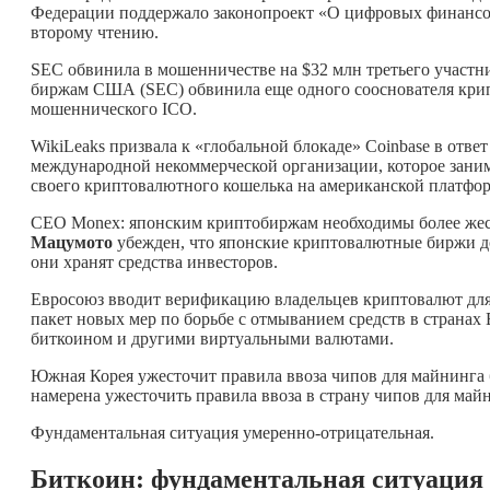
Федерации поддержало законопроект «О цифровых финансов
второму чтению.
SEC обвинила в мошенничестве на $32 млн третьего участн
биржам США (SEC) обвинила еще одного сооснователя крип
мошеннического ICO.
WikiLeaks призвала к «глобальной блокаде» Coinbase в отве
международной некоммерческой организации, которое заним
своего криптовалютного кошелька на американской платфор
CEO Monex: японским криптобиржам необходимы более жест
Мацумото
убежден, что японские криптовалютные биржи до
они хранят средства инвесторов.
Евросоюз вводит верификацию владельцев криптовалют для
пакет новых мер по борьбе с отмыванием средств в странах 
биткоином и другими виртуальными валютами.
Южная Корея ужесточит правила ввоза чипов для майнинга
намерена ужесточить правила ввоза в страну чипов для май
Фундаментальная ситуация умеренно-отрицательная.
Биткоин: фундаментальная ситуация