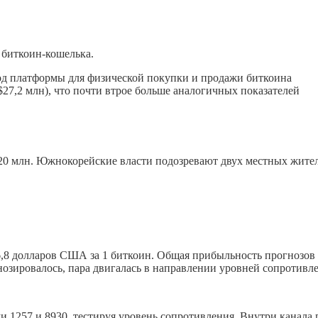
 биткоин-кошелька.
ход платформы для физической покупки и продажи биткоина
о $27,2 млн), что почти втрое больше аналогичных показателей
0 млн. Южнокорейские власти подозревают двух местных жител
36,8 долларов США за 1 биткоин. Общая прибыльность прогнозов
нозировалось, пара двигалась в направлении уровней сопротивл
 1257 и 8930, тестируя уровень сопротивления. Внутри канала 