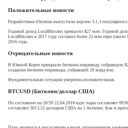
Положительные новости
Разработчики Electrum выпустили версию 3.1.3 популярного
Годовой доход LocalBitcoins превысил $27 млн. Годовой до
LocalBitcoins в 2017 году составил более 22 млн евро (окол
2016 года.
Отрицательные новости
В Южной Корее прикрыли биткоин-пирамиду, собравшую $2
создании биткоин-пирамиды, собравшей 20 млрд вон.
Фундаментальная ситуация умеренно-положительная.
BTCUSD (Биткоин/доллар США)
По состоянию на 20:59 22.04.2018 курс пары составляет 89
составляет 3013,32 долларов США на 1 биткоин. Как и прог
Пара движется в нисходящем канале, ограниченном уровнями