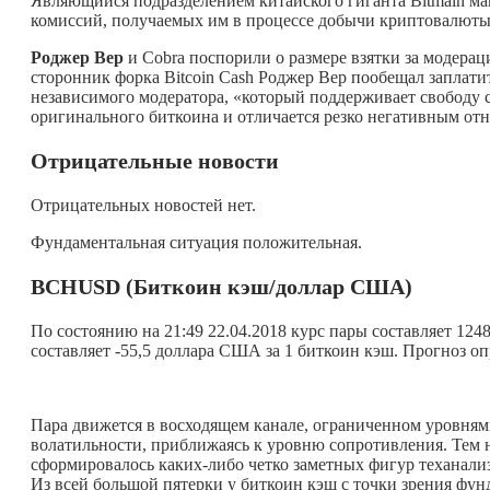
Являющийся подразделением китайского гиганта Bitmain м
комиссий, получаемых им в процессе добычи криптовалюты 
Роджер Вер
и Cobra поспорили о размере взятки за модера
сторонник форка Bitcoin Cash Роджер Вер пообещал заплатит
независимого модератора, «который поддерживает свободу сло
оригинального биткоина и отличается резко негативным отн
Отрицательные новости
Отрицательных новостей нет.
Фундаментальная ситуация положительная.
BCHUSD
(Биткоин кэш/доллар США)
По состоянию на 21:49 22.04.2018 курс пары составляет 12
составляет -55,5 доллара США за 1 биткоин кэш. Прогноз оп
Пара движется в восходящем канале, ограниченном уровнями
волатильности, приближаясь к уровню сопротивления. Тем 
сформировалось
каких-либо
четко заметных фигур теханали
Из всей большой пятерки у биткоин кэш с точки зрения фу