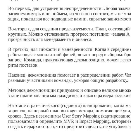
Во-первых, для устранения неопределенности. Любая задача
заглянем внутрь и не поймем, из чего она состоит, мы не м
ящик, показывая все подводные камни, скрытые зависимост
Во-вторых, для создания предсказуемости. План, состоящий и
крупных. Можно отслеживать прогресс поэтапно: «задача А го
прозрачность для менеджмента и бизнеса.
В-третьих, для гибкости и маневренности. Когда в середине с
работающая с монолитной фичей, встает перед выбором: бро
запрос. Команда, практикующая декомпозицию, может легко
ритм поставок.
Наконец, декомпозиция помогает в распределении работ. Че
разными участниками команды, ускоряя общую разработку.
Методов декомпозиции придумано и описано великое множес
этапе планирования мы находимся и какого размера «куски
На этапе стратегического (годового) планирования, когда 
хорошо», на первый план выходят методы, помогающие уви
сроков. Здесь незаменимы User Story Mapping (картировани
пользователя и определить MVP, и Impact Mapping, который
создать иерархию того, что предстоит сделать, не углубляясь