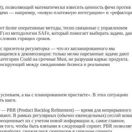
fort), позволяющий математически взвесить ценность фичи против
задачи — например, «новую платежную интеграцию» и «рефактор
ют более оперативные методы, тесно связанные с управлением
(WSJF) из методологии SAFe, который помогает выбирать задачи, д
условиях горящих сроков.
с прилетела регуляторка — что из запланированного мы
ращаемся к декомпозиции: только мелко нарезанные задачи дают
атегории Could на срочные Must, не разрушая каркас продукта.
лансирующий между ожиданиями бизнеса и реальными
 успеваем, а вы с планированием пристаете». В этих ситуациях
ть шаги.
— PBR (Product Backlog Refinement) — время для непрерывного
ивают. В рамках регулярных (обычно еженедельных) сессий кома
ереоценивает их с учетом новой информации и, самое главное,
ля того, чтобы быть взятыми в следующий спринт. PBR позволяе
разработку, снижая риск сюрпризов в середине спринта.