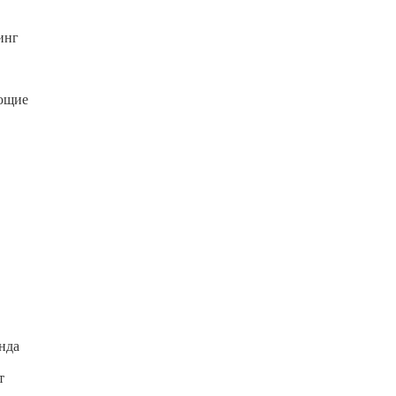
инг
ающие
нда
т