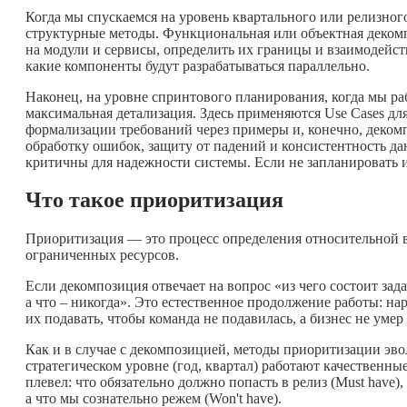
Когда мы спускаемся на уровень квартального или релизного
структурные методы. Функциональная или объектная декомп
на модули и сервисы, определить их границы и взаимодейств
какие компоненты будут разрабатываться параллельно.
Наконец, на уровне спринтового планирования, когда мы р
максимальная детализация. Здесь применяются Use Cases д
формализации требований через примеры и, конечно, деком
обработку ошибок, защиту от падений и консистентность да
критичны для надежности системы. Если не запланировать их
Что такое приоритизация
Приоритизация — это процесс определения относительной в
ограниченных ресурсов.
Если декомпозиция отвечает на вопрос «из чего состоит зада
а что – никогда». Это естественное продолжение работы: на
их подавать, чтобы команда не подавилась, а бизнес не уме
Как и в случае с декомпозицией, методы приоритизации эв
стратегическом уровне (год, квартал) работают качественн
плевел: что обязательно должно попасть в релиз (Must have),
а что мы сознательно режем (Won't have).