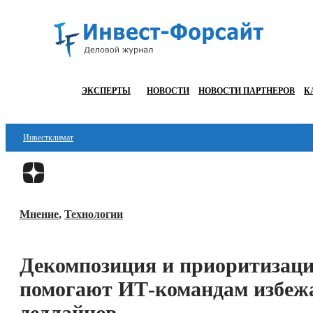
ЭКСПЕРТЫ
НОВОСТИ
НОВОСТИ ПАРТНЕРОВ
К
Инвестклимат
Финансы
Инвестиции
Мнение
,
Технологии
Блокчейн
Стартапы
Декомпозиция и приоритизаци
Технологии
помогают ИТ-командам избежа
ESG
дедлайнов