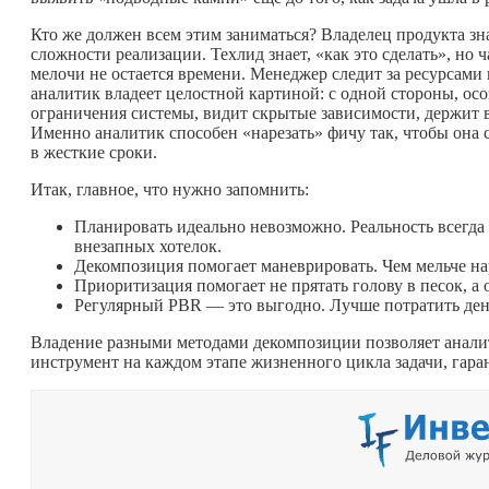
Кто же должен всем этим заниматься? Владелец продукта зна
сложности реализации. Техлид знает, «как это сделать», но ч
мелочи не остается времени. Менеджер следит за ресурсами 
аналитик владеет целостной картиной: с одной стороны, осо
ограничения системы, видит скрытые зависимости, держит в
Именно аналитик способен «нарезать» фичу так, чтобы она 
в жесткие сроки.
Итак, главное, что нужно запомнить:
Планировать идеально невозможно. Реальность всегда
внезапных хотелок.
Декомпозиция помогает маневрировать. Чем мельче наре
Приоритизация помогает не прятать голову в песок, а 
Регулярный PBR — это выгодно. Лучше потратить день
Владение разными методами декомпозиции позволяет анали
инструмент на каждом этапе жизненного цикла задачи, гаран