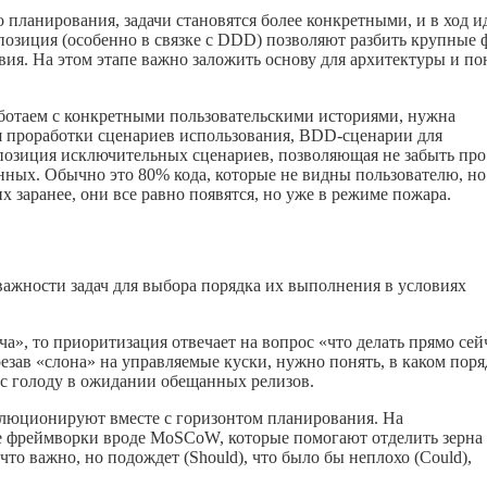
 планирования, задачи становятся более конкретными, и в ход и
озиция (особенно в связке с DDD) позволяют разбить крупные 
ия. На этом этапе важно заложить основу для архитектуры и по
аботаем с конкретными пользовательскими историями, нужна
ля проработки сценариев использования, BDD-сценарии для
позиция исключительных сценариев, позволяющая не забыть про
нных. Обычно это 80% кода, которые не видны пользователю, но
 заранее, они все равно появятся, но уже в режиме пожара.
ажности задач для выбора порядка их выполнения в условиях
ча», то приоритизация отвечает на вопрос «что делать прямо сей
резав «слона» на управляемые куски, нужно понять, в каком поря
р с голоду в ожидании обещанных релизов.
олюционируют вместе с горизонтом планирования. На
ые фреймворки вроде MoSCoW, которые помогают отделить зерна
 что важно, но подождет (Should), что было бы неплохо (Could),