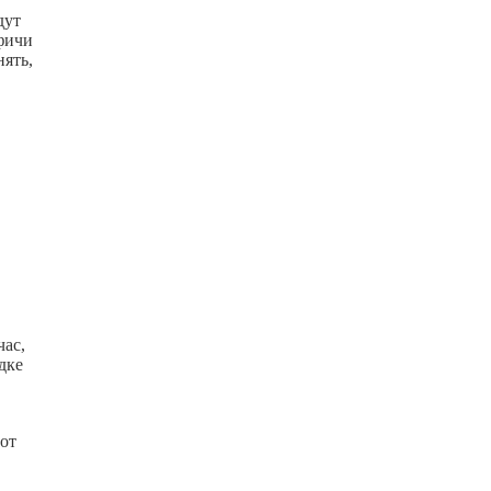
дут
фичи
нять,
час,
дке
 от