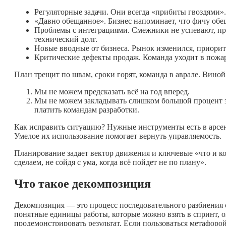
Регуляторные задачи. Они всегда «прибиты гвоздями»
«Давно обещанное». Бизнес напоминает, что фичу обе
Проблемы с интеграциями. Смежники не успевают, пр
технический долг.
Новые вводные от бизнеса. Рынок изменился, приорит
Критические дефекты продаж. Команда уходит в пож
План трещит по швам, сроки горят, команда в аврале. Вино
Мы не можем предсказать всё на год вперед.
Мы не можем закладывать слишком большой процент зат
платить командам разработки.
Как исправить ситуацию? Нужные инструменты есть в арсе
Умелое их использование помогает вернуть управляемость.
Планирование задает вектор движения и ключевые «что и ког
сделаем, не сойдя с ума, когда всё пойдет не по плану».
Что такое декомпозиция
Декомпозиция — это процесс последовательного разбиения 
понятные единицы работы, которые можно взять в спринт, оц
продемонстрировать результат. Если пользоваться метафорой