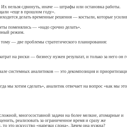
. Их нельзя сдвинуть, иначе — штрафы или остановка работы.
щали «еще в прошлом году».
иходится делать временные решения — костыли, которые усили
еты поменялись — «надо срочно делать».
арный режим.
й тому — две проблемы стратегического планирования:
рат на риски — бизнесу нужен результат, и только за него он г
нале системных аналитиков — это декомпозиция и приоритизаци
да мы хотим сделать», аналитик отвечает на вопрос «как мы это
сложной, многосоставной задачи на более мелкие, атомарные и
енить, реализовать за ограниченное время и сразу же
, то это искусство «нарезки слона». Зачем она нужна?