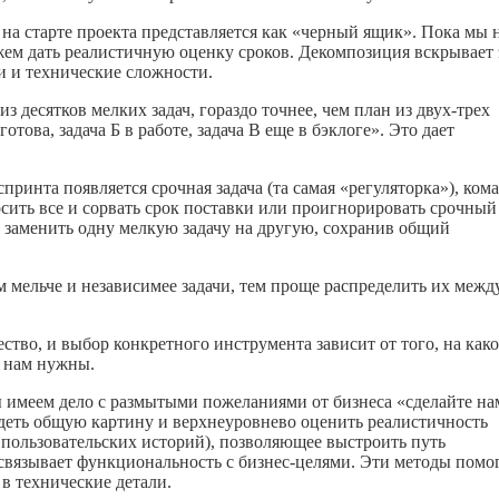
 на старте проекта представляется как «черный ящик». Пока мы 
ожем дать реалистичную оценку сроков. Декомпозиция вскрывает 
и и технические сложности.
з десятков мелких задач, гораздо точнее, чем план из двух-трех
това, задача Б в работе, задача В еще в бэклоге». Это дает
принта появляется срочная задача (та самая «регуляторка»), кома
сить все и сорвать срок поставки или проигнорировать срочный
 заменить одну мелкую задачу на другую, сохранив общий
м мельче и независимее задачи, тем проще распределить их межд
тво, и выбор конкретного инструмента зависит от того, на как
» нам нужны.
мы имеем дело с размытыми пожеланиями от бизнеса «сделайте на
деть общую картину и верхнеуровнево оценить реалистичность
е пользовательских историй), позволяющее выстроить путь
 связывает функциональность с бизнес-целями. Эти методы помо
 в технические детали.