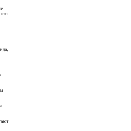
не
этот
нда,
у
ом
м
гают