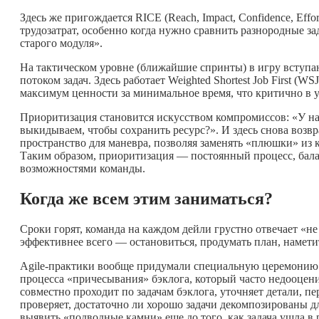
Здесь же пригождается RICE (Reach, Impact, Confidence, Ef
трудозатрат, особенно когда нужно сравнить разнородные 
старого модуля».
На тактическом уровне (ближайшие спринты) в игру вступа
потоком задач. Здесь работает Weighted Shortest Job First 
максимум ценности за минимальное время, что критично в 
Приоритизация становится искусством компромиссов: «У на
выкидываем, чтобы сохранить ресурс?». И здесь снова возв
пространство для маневра, позволяя заменять «плюшки» из к
Таким образом, приоритизация — постоянный процесс, ба
возможностями команды.
Когда же всем этим заниматься?
Сроки горят, команда на каждом дейли грустно отвечает «не
эффективнее всего — остановиться, продумать план, намети
Agile-практики вообще придумали специальную церемонию 
процесса «причесывания» бэклога, который часто недооцен
совместно проходит по задачам бэклога, уточняет детали, п
проверяет, достаточно ли хорошо задачи декомпозированы д
выявить «подводные камни» еще до того, как задача ушла в 