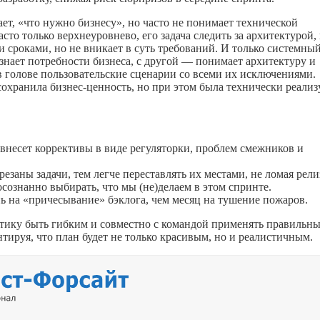
ет, «что нужно бизнесу», но часто не понимает технической
асто только верхнеуровнево, его задача следить за архитектурой,
и сроками, но не вникает в суть требований. И только системны
знает потребности бизнеса, с другой — понимает архитектуру и
 голове пользовательские сценарии со всеми их исключениями.
сохранила бизнес-ценность, но при этом была технически реализ
 внесет коррективы в виде регуляторки, проблем смежников и
заны задачи, тем легче переставлять их местами, не ломая рели
осознанно выбирать, что мы (не)делаем в этом спринте.
 на «причесывание» бэклога, чем месяц на тушение пожаров.
тику быть гибким и совместно с командой применять правильн
тируя, что план будет не только красивым, но и реалистичным.