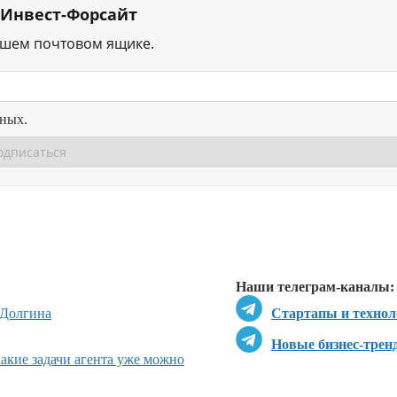
 Инвест-Форсайт
ашем почтовом ящике.
нных.
Перейти в
Перейти в
Д
Наши телеграм-каналы:
 Долгина
Стартапы и технол
Новые бизнес-трен
какие задачи агента уже можно