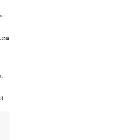
 на
й
уема
з.
ый