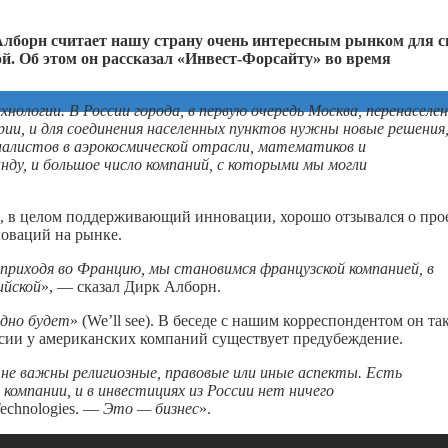
лборн считает нашу страну очень интересным рынком для с
ой. Об этом он рассказал «Инвест-Форсайту» во время
логии. В России города, в первую очередь Москва, перенаселен
ии, и для соединения населенных пунктов нужны новые решения
циалистов в аэрокосмической отрасли, математиков и
ду, и большое число компаний, с которыми мы могли
, в целом поддерживающий инновации, хорошо отзывался о прое
оваций на рынке.
 приходя во Францию, мы становимся французской компанией, в
ийской
», — сказал Дирк Алборн.
идно будет
» (We’ll see). В беседе с нашим корреспондентом он та
ссии у американских компаний существует предубеждение.
й не важны религиозные, правовые или иные аспекты. Есть
компании, и в инвестициях из России нет ничего
Technologies. —
Это — бизнес
».