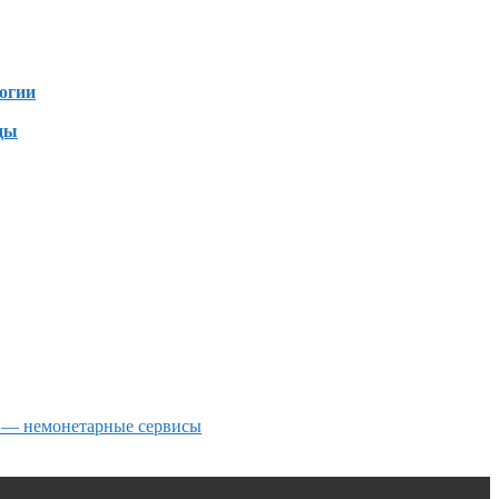
зен
огии
ды
я — немонетарные сервисы