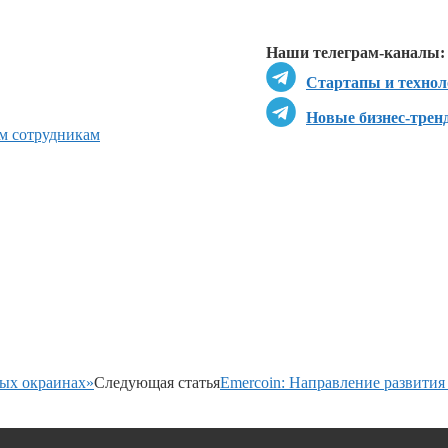
Перейти в
Д
Наши телеграм-каналы:
Стартапы и технол
Новые бизнес-трен
ым сотрудникам
ых окраинах»
Следующая статья
Emercoin: Направление развити