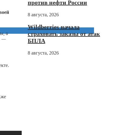
против нефти России
воей
8 августа, 2026
Wildberries начала
страховать заказы от атак
ы, и
, —
БПЛА
8 августа, 2026
кте.
кже