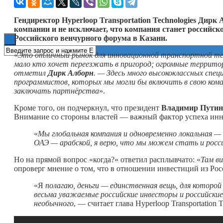
Книги
Гендиректор Hyperloop
Transportation
Technologies
Дирк А
компании и не исключает, что компания станет российск
Российского венчурного форума в Казани.
«
Это отличный рынок для инновационной транспортной техно
мало кто хочет переезжать в пригород; огромные территор
отметил
Дирк Алборн
. — Здесь много высококлассных спе
программистов, которых мы могли бы включить в свою коман
заключать партнёрства
».
Кроме того, он подчеркнул, что президент
Владимир Путин
Внимание со стороны властей — важный фактор успеха инн
«
Мы глобальная компания и одновременно локальная —
ОАЭ — арабской, я верю, что мы можем стать и росс
Но на прямой вопрос «когда?» ответил расплывчато: «
Там в
опроверг мнение о том, что в отношении инвестиций из Ро
«Я
полагаю, деньги — единственная вещь, для которо
весьма уважаемые российские инвесторы и российские 
необычного
, — считает глава Hyperloop Transportation 