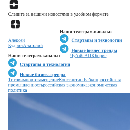
Перейти в
Дзен
Следите за нашими новостями в удобном формате
Перейти в
Дзен
Наши телеграм-каналы:
Алексей
Стартапы и технологии
Кудрин
Анатолий
Новые бизнес-тренды
Наши телеграм-каналы:
Чубайс
АПК
Борис
Стартапы и технологии
Новые бизнес-тренды
Титов
импортозамещение
Константин Бабкин
российская
промышленность
российская экономика
экономическая
политика