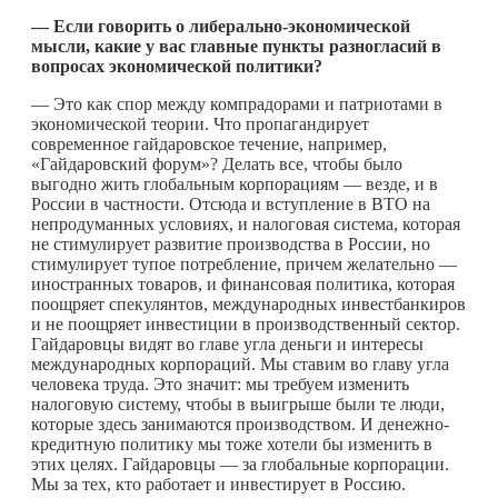
— Если говорить о либерально-экономической
мысли, какие у вас главные пункты разногласий в
вопросах экономической политики?
— Это как спор между компрадорами и патриотами в
экономической теории. Что пропагандирует
современное гайдаровское течение, например,
«Гайдаровский форум»? Делать все, чтобы было
выгодно жить глобальным корпорациям — везде, и в
России в частности. Отсюда и вступление в ВТО на
непродуманных условиях, и налоговая система, которая
не стимулирует развитие производства в России, но
стимулирует тупое потребление, причем желательно —
иностранных товаров, и финансовая политика, которая
поощряет спекулянтов, международных инвестбанкиров
и не поощряет инвестиции в производственный сектор.
Гайдаровцы видят во главе угла деньги и интересы
международных корпораций. Мы ставим во главу угла
человека труда. Это значит: мы требуем изменить
налоговую систему, чтобы в выигрыше были те люди,
которые здесь занимаются производством. И денежно-
кредитную политику мы тоже хотели бы изменить в
этих целях. Гайдаровцы — за глобальные корпорации.
Мы за тех, кто работает и инвестирует в Россию.