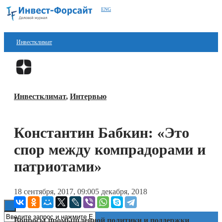
ENG
Инвестклимат
Финансы
Перейти в
Дзен
Инвестиции
Инвестклимат
,
Интервью
Блокчейн
Стартапы
Константин Бабкин: «Это
Технологии
спор между компрадорами и
ESG
патриотами»
Книги
18 сентября, 2017, 09:00
5 декабря, 2018
Вопросы промышленной политики и поддержки