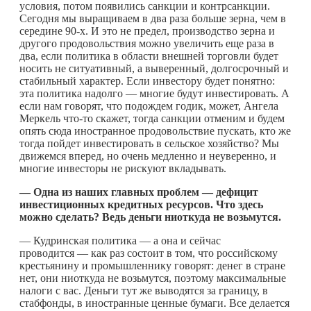
условия, потом появились санкции и контрсанкции.
Сегодня мы выращиваем в два раза больше зерна, чем в
середине 90-х. И это не предел, производство зерна и
другого продовольствия можно увеличить еще раза в
два, если политика в области внешней торговли будет
носить не ситуативный, а выверенный, долгосрочный и
стабильный характер. Если инвестору будет понятно:
эта политика надолго — многие будут инвестировать. А
если нам говорят, что подождем годик, может, Ангела
Меркель
что-то
скажет, тогда санкции отменим и будем
опять сюда иностранное продовольствие пускать, кто же
тогда пойдет инвестировать в сельское хозяйство? Мы
движемся вперед, но очень медленно и неуверенно, и
многие инвесторы не рискуют вкладывать.
— Одна из наших главных проблем — дефицит
инвестиционных кредитных ресурсов. Что здесь
можно сделать? Ведь деньги ниоткуда не возьмутся.
— Кудринская политика — а она и сейчас
проводится — как раз состоит в том, что российскому
крестьянину и промышленнику говорят: денег в стране
нет, они ниоткуда не возьмутся, поэтому максимальные
налоги с вас. Деньги тут же выводятся за границу, в
стабфонды, в иностранные ценные бумаги. Все делается