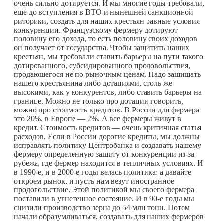
очень сильно дотируется. И мы многие годы требовали,
еще до вступления в ВТО и нынешней санкционной
риторики, создать для наших крестьян равные условия
конкуренции. Французскому фермеру дотируют
половину его дохода, то есть половину своих доходов
он получает от государства. Чтобы защитить наших
крестьян, мы требовали ставить барьеры на пути такого
дотированного, субсидированного продовольствия,
продающегося не по рыночным ценам. Надо защищать
нашего крестьянина либо дотациями, столь же
высокими, как у конкурентов, либо ставить барьеры на
границе. Можно не только про дотации говорить,
можно про стоимость кредитов. В России для фермера
это 20%, в Европе — 2%. А все фермеры живут в
кредит. Стоимость кредитов — очень критичная статья
расходов. Если в России дорогие кредиты, мы должны
исправлять политику Центробанка и создавать нашему
фермеру определенную защиту от конкуренции из-за
рубежа, где фермер находится в тепличных условиях. И
в 1990-е, и в 2000-е годы велась политика: а давайте
откроем рынок, и пусть нам везут иностранное
продовольствие. Этой политикой мы своего фермера
поставили в угнетенное состояние. И в 90-е годы мы
снизили производство зерна до 54 млн тонн. Потом
начали образумливаться, создавать для наших фермеров