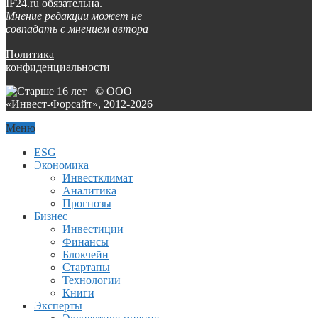
IF24.ru обязательна.
Мнение редакции может не
совпадать с мнением автора
Политика
конфиденциальности
© ООО
«Инвест-Форсайт», 2012-
2026
Меню
ESG
Экономика
Инвестклимат
Аналитика
Прогнозы
Бизнес
Инвестиции
Финансы
Блокчейн
Стартапы
Технологии
Книги
Эксперты