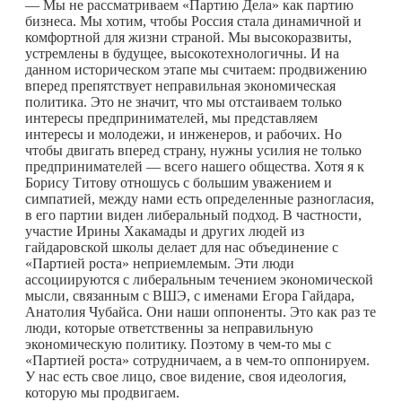
— Мы не рассматриваем «Партию Дела» как партию
бизнеса. Мы хотим, чтобы Россия стала динамичной и
комфортной для жизни страной. Мы высокоразвиты,
устремлены в будущее, высокотехнологичны. И на
данном историческом этапе мы считаем: продвижению
вперед препятствует неправильная экономическая
политика. Это не значит, что мы отстаиваем только
интересы предпринимателей, мы представляем
интересы и молодежи, и инженеров, и рабочих. Но
чтобы двигать вперед страну, нужны усилия не только
предпринимателей — всего нашего общества. Хотя я к
Борису Титову отношусь с большим уважением и
симпатией, между нами есть определенные разногласия,
в его партии виден либеральный подход. В частности,
участие Ирины Хакамады и других людей из
гайдаровской школы делает для нас объединение с
«Партией роста» неприемлемым. Эти люди
ассоциируются с либеральным течением экономической
мысли, связанным с ВШЭ, с именами Егора Гайдара,
Анатолия Чубайса. Они наши оппоненты. Это как раз те
люди, которые ответственны за неправильную
экономическую политику. Поэтому в
чем-то
мы с
«Партией роста» сотрудничаем, а в
чем-то
оппонируем.
У нас есть свое лицо, свое видение, своя идеология,
которую мы продвигаем.