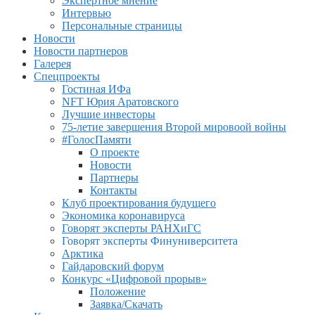
Экспертное мнение
Интервью
Персональные страницы
Новости
Новости партнеров
Галерея
Спецпроекты
Гостиная ИФа
NFT Юрия Аратовского
Лучшие инвесторы
75-летие завершения Второй мировоой войны
#ГолосПамяти
О проекте
Новости
Партнеры
Контакты
Клуб проектирования будущего
Экономика коронавируса
Говорят эксперты РАНХиГС
Говорят эксперты Финуниверситета
Арктика
Гайдаровский форум
Конкурс «Цифровой прорыв»
Положение
Заявка/Скачать