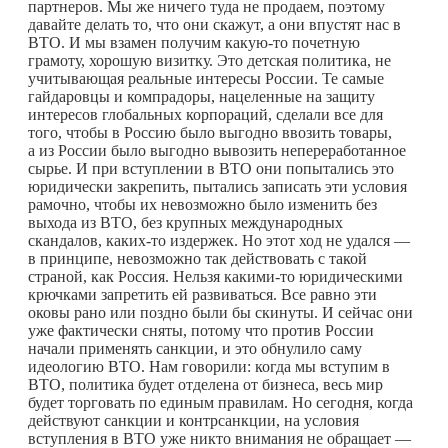
партнеров. Мы же ничего туда не продаем, поэтому
давайте делать то, что они скажут, а они впустят нас в
ВТО. И мы взамен получим
какую-то
почетную
грамоту, хорошую визитку. Это детская политика, не
учитывающая реальные интересы России. Те самые
гайдаровцы и компрадоры, нацеленные на защиту
интересов глобальных корпораций, сделали все для
того, чтобы в Россию было выгодно ввозить товары,
а из России было выгодно вывозить непереработанное
сырье. И при вступлении в ВТО они попытались это
юридически закрепить, пытались записать эти условия
рамочно, чтобы их невозможно было изменить без
выхода из ВТО, без крупных международных
скандалов,
каких-то
издержек. Но этот ход не удался —
в принципе, невозможно так действовать с такой
страной, как Россия. Нельзя
какими-то
юридическими
крючками запретить ей развиваться. Все равно эти
оковы рано или поздно были бы скинуты. И сейчас они
уже фактически сняты, потому что против России
начали применять санкции, и это обнулило саму
идеологию ВТО. Нам говорили: когда мы вступим в
ВТО, политика будет отделена от бизнеса, весь мир
будет торговать по единым правилам. Но сегодня, когда
действуют санкции и контрсанкции, на условия
вступления в ВТО уже никто внимания не обращает —