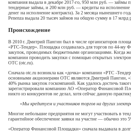
компания выдала в декабре 2017-го, 950 млн руб. — займы 
тендерные займы, и 200 млн руб. — кредиты на исполнение г
денег на исполнение контракта). За 2 месяца нынешнего года
Penenza выдала 20 тысяч займов на общую сумму в 17 млрд 
Происхождение
В
2010 г.
Дмитрий Пангин был в числе организаторов площа
«РТС-Тендер». Площадка создавалась для торгов по 44-му Ф
закупок, проводимых бюджетными организациями. Когда же
компании проводить закупки с помощью открытых электро
ОТС (otc.ru).
Сначала otc.ru возникла как «дочка» компании «РТС -Тендер
основными акционерами ОТС являются Дмитрий Пангин, «
40% рынка закупок госкомпаний. Как удалось достичь тако
зарегистрировали компанию АО «Оператор Финансовой Площ
никто из конкурентов не делал, хотя сейчас данную практи
«
Мы кредитуем и участников торгов на других элект
Многие небольшие предприятия не могут участвовать в тенде
гарантийное обеспечение заявки на участие — обычно это 5
«Оператор Финансовой Площадки» сначала выдавала в долг