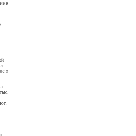
ие в
й
ей
ма
ие о
на
тыс.
ют,
ть