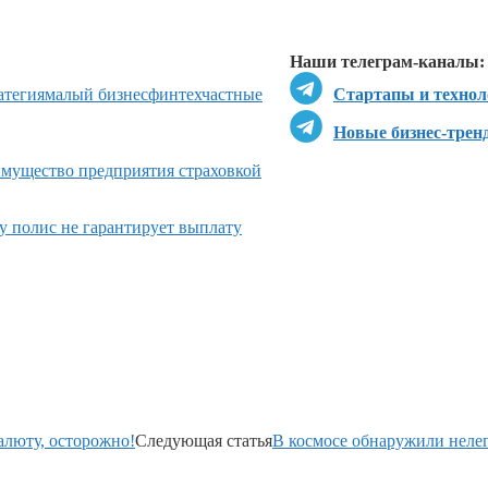
Перейти в
Д
Наши телеграм-каналы:
атегия
малый бизнес
финтех
частные
Стартапы и технол
Новые бизнес-трен
имущество предприятия страховкой
му полис не гарантирует выплату
алюту, осторожно!
Следующая статья
В космосе обнаружили неле