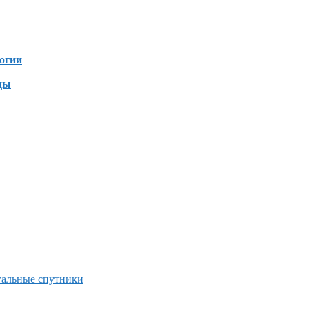
зен
огии
ды
гальные спутники