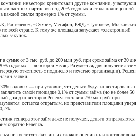
де компании-инвесторы кредитовали другие компании, участвующ
деньги частных партнеров под 20% годовых и стала полноценной
на каждой сделке примерно 1% от суммы.
 ОАК, Ростелеком, «Сухой», Мегафон, РЖД, «Туполев», Московски
в по всей стране. К тому же площадка запускает «электронный
лых закупок.
 сумме от 3 тыс. руб. до 200 млн руб. при сроке займа от 30 дн
 20% годовых — во второй месяц. Разумеется, для получения зай
лтерскую отчетность с подписью и печатью организации). Решен
нлайн-заявки.
-30% годовых — при условии, что деньги будут инвестированы 
 заплатить самой площадке 0,1% от суммы займа (но не более 50 
ый доход инвесторов Penenza составил 250 млн руб. при
азумеется, остается открытым, но представители площадки уверя
0,2%.
стник тендера этот займ даже не получает, деньги отправляются
йм обратно Penenza.
enza не кредитует физлиц, их сложно оценивать и контролирова