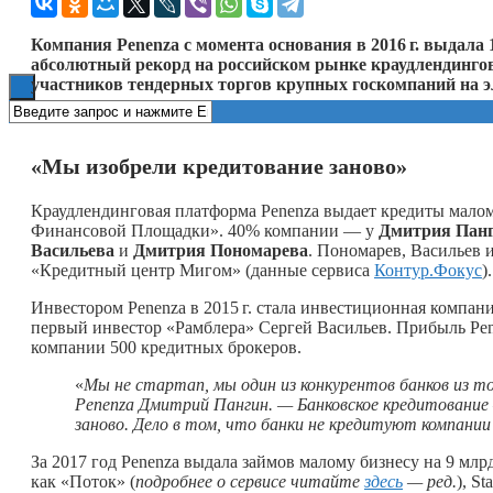
Книги
Компания Penenza с момента основания в
2016 г.
выдала 1
абсолютный рекорд на российском рынке краудлендинго
участников тендерных торгов крупных госкомпаний на э
«Мы изобрели кредитование заново»
Краудлендинговая платформа Penenza выдает кредиты малом
Финансовой Площадки». 40% компании — у
Дмитрия Пан
Васильева
и
Дмитрия Пономарева
. Пономарев, Васильев 
«Кредитный центр Мигом» (данные сервиса
Контур.Фокус
).
Инвестором Penenza в
2015 г.
стала инвестиционная компани
первый инвестор «Рамблера» Сергей Васильев. Прибыль Pe
компании 500 кредитных брокеров.
«
Мы не стартап, мы один из конкурентов банков из то
Penenza Дмитрий Пангин. — Банковское кредитование
заново. Дело в том, что банки не кредитуют компании
За 2017 год Penenza выдала займов малому бизнесу на 9 мл
как «Поток» (
подробнее о сервисе читайте
здесь
— ред.
), S