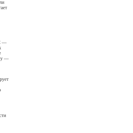
или
тает
С —
х
е
ку —
рует
о
сти