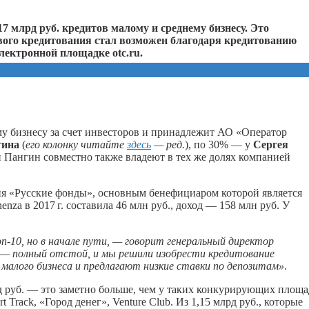
7 млрд руб. кредитов малому и среднему бизнесу. Это
вого кредитования стал возможен благодаря кредитованию
лектронной площадке otc.ru.
у бизнесу за счет инвесторов и принадлежит АО «Оператор
гина
(
его колонку читайте
здесь
— ред.
), по 30% — у
Сергея
и Пангин совместно также владеют в тех же долях компанией
я «Русские фонды», основным бенефициаром которой является
nenza в
2017 г.
составила 46 млн руб., доход — 158 млн руб. У
п-10, но в начале пути, — говорит генеральный директор
 — полный отстой, и мы решили изобрести кредитование
 малого бизнеса и предлагают низкие ставки по депозитам»
.
рд руб. — это заметно больше, чем у таких конкурирующих площа
tart Track, «Город денег», Venture Club. Из 1,15 млрд руб., которые