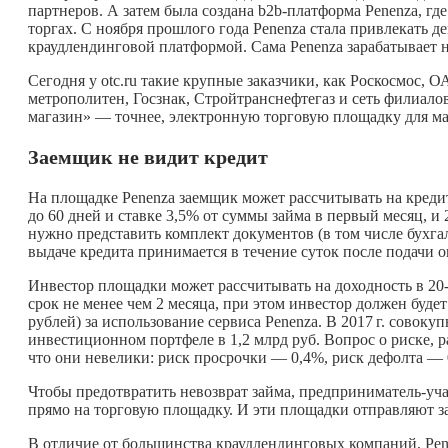
партнеров. А затем была создана b2b-платформа Penenza, г
торгах. С ноября прошлого года Penenza стала привлекать 
краудлендинговой платформой. Сама Penenza зарабатывает 
Сегодня у otc.ru такие крупные заказчики, как Роскосмос,
метрополитен, Госзнак, Стройтранснефтегаз и сеть филиало
магазин» — точнее, электронную торговую площадку для ма
Заемщик не видит кредит
На площадке Penenza заемщик может рассчитывать на кредит в
до 60 дней и ставке 3,5% от суммы займа в первый месяц, и
нужно представить комплект документов (в том числе бухга
выдаче кредита принимается в течение суток после подачи о
Инвестор площадки может рассчитывать на доходность в 20
срок не менее чем 2 месяца, при этом инвестор должен будет
рублей) за использование сервиса Penenza. В
2017 г.
совокупн
инвестиционном портфеле в 1,2 млрд руб. Вопрос о риске, р
что они невелики: риск просрочки — 0,4%, риск дефолта — 
Чтобы предотвратить невозврат займа, предприниматель-уча
прямо на торговую площадку. И эти площадки отправляют за
В отличие от большинства краудлендинговых компаний, Pen