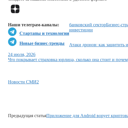
Наши телеграм-каналы:
банковский сектор
Бизнес-стр
инвестиции
Стартапы и технологии
Новые бизнес-тренды
Атаки дронов: как защитить 
24 июля, 2026
Что покрывает страховка юрлица, сколько она стоит и поче
Новости СМИ2
Предыдущая статья
Приложение для Android ворует криптов