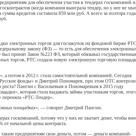
предприятиям для обеспечения участия в тендерах госкомпаний 
осконтрактов (когда компания выиграла тендер, но у нее не хва
 сумма кредитов составила 859 млн руб. А всего за полтора года
руб.
дки электронных торгов для госзакупок на фондовой бирже РТ
едеральному закону (ФЗ) — то есть для обеспечения электронны
 был принят Закон №223 ФЗ, который обязывал государственны
нных торгов, РТС создала новую электронную торговую площад
», а потом в
2012 г.
стала самостоятельной компанией. Сегодня
Русские фонды» и Дмитрий Пономарев, при этом ОТС контроли
го роста? Пангин с Васильевым и Пономаревым в 2015 году
адки», которая стала выдавать займы участникам торгов, этог
ку переняла «РТС-Тендер».
ронных площадках
», — говорит Дмитрий Пангин.
рах госкомпаний, потому что у них не хватает денег, чтобы вне
% от начальной цены контракта.
 таким предприятиям свои деньги, потом — деньги компаний-