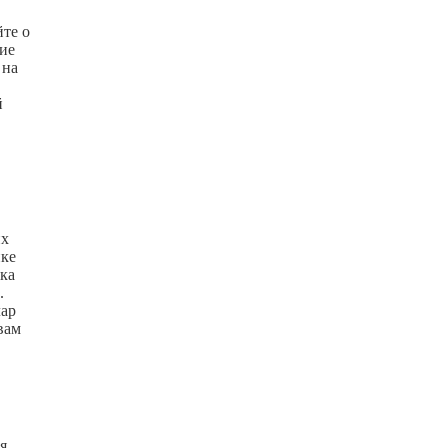
йте о
гие
 на
й
их
нке
ка
.
лар
вам
я