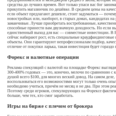
средства до лучших времен. Вот только упаси вас бог заним
прикупить магазинчик по дешёвке. В среднем цены на качес
если объект предлагают дешевле, стоит задуматься — поче
новостройках или, наоборот, в старых домах, кандидатах на
заманчивые. Лучше приобретать востребованные, качествен
способные принести вам двузначную доходность. Но если вы
единственный выход для вас — совместные инвестиции. В 
сейчас набирают рост, есть специальные краудфандинговые
объекты. Они гарантируют непрофессионалам подбор, качес
отличие от покупки ларька, такая инвестиция будет гораздо
Форекс и валютные операции
Реклама спекуляций с валютой на площадке Форекс выгляди
300-400% годовых — это, конечно, мелочи по сравнению с к
душой всего $100, для многих веский довод. На самом дел
воспользоваться его возможностями могут только очень опы
необходимо учиться, причём не месяц и не два. При этом ре
Поэтому среди игроков, спекулирующих на Форексе фактиче
больше, чем тех, кто смог заработать.
Игры на бирже с плечом от брокера