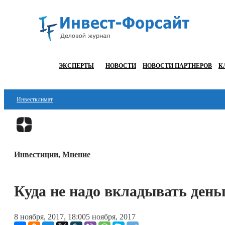
ЭКСПЕРТЫ
НОВОСТИ
НОВОСТИ ПАРТНЕРОВ
К
Инвестклимат
Финансы
Инвестиции
Инвестиции
,
Мнение
Блокчейн
Стартапы
Куда не надо вкладывать день
Технологии
8 ноября, 2017, 18:00
5 ноября, 2017
ESG