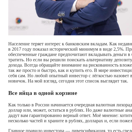
Население теряет интерес к банковским вкладам. Как недав
в 2017 году показал исторический минимум в виде 2,5%. Пр
обеспеченные граждане предпочитают вкладывать деньги в
тратить. Но если вы решили поискать альтернативу депозит
дохода. Всегда обращайте внимание на рискованность влож
так же просто и быстро, как и купить его. В мире инвестиц
себя сам. Но любой опытный инвестор с лёгкостью назовет 
новичок. На мой взгляд, сегодня этот список выглядит так.
Все яйца в одной корзине
Как только в России начинается очередная валютная лихорадк
доллар или, может, остаться в рублях. Но даже валютные ан
дадут вам гарантированно верный ответ. Моё мнение: хотит
несколько частей и храните в рублях, долларах и, если пож
Главное правило инвестора — диверсификация, то есть сре