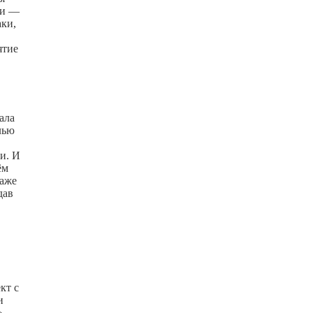
ки —
аки,
ятие
ала
лью
ти. И
ём
даже
дав
кт с
и
»