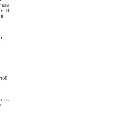
 вам
ти. И
 в
)
е
ютой
 тыс.
о