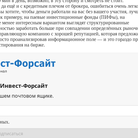
мин в день, возможно, в эту сторону и смотреть не стоит.
да ещё и с кредитным плечом от брокера, ошибиться очень легко
ы хотите, чтобы деньги работали на вас без вашего участия, луч
 к примеру, на паевые инвестиционные фонды (ПИФы), на
Не менее интересным вариантом выглядят структурированные
жностью заработать больше при совпадении определённых рыноч
управляющую компанию с хорошей репутацией, которая предлож
росто проанализировав информационное поле — и это гораздо п
стирования на бирже.
 Инвест-Форсайт
ашем почтовом ящике.
нных.