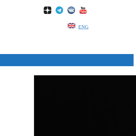
ENG
Дзен