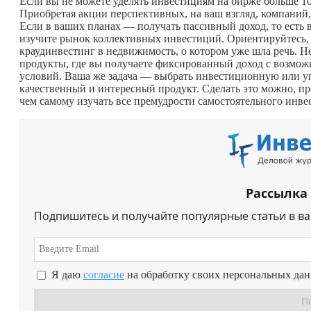
Если вы не можете уделять инвестициям на бирже больше 10 
Приобретая акции перспективных, на ваш взгляд, компаний, 
Если в ваших планах — получать пассивный доход, то есть в
изучите рынок коллективных инвестиций. Ориентируйтесь,
краудинвестинг в недвижимость, о котором уже шла речь. 
продукты, где вы получаете фиксированный доход с возмо
условий. Ваша же задача — выбрать инвестиционную или 
качественный и интересный продукт. Сделать это можно, п
чем самому изучать все премудрости самостоятельного инве
Рассылка
Подпишитесь и получайте популярные статьи в в
Я даю
согласие
на обработку своих персональных да