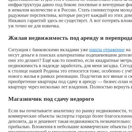
инфраструктура давно под боком: посевные и венчурные ф
в немалом количестве и в России. Стать соинвестором молод
радужные перспективы, которые рисует каждый из этих дом
Никаких гарантий здесь не существует. А вот потерять вл
уж точно не для новичка.
Жилая недвижимость под аренду и перепрод
Ситуация с банковскими вкладами уже
нашла отражение
на 
несут деньги в поисках альтернативы подешевевшим депози
они это делают? Ещё
как-то
понятно, если квадратные метр
недвижимость в надежде заработать, для меня загадка. Сегод
к столице нашей Родины это относится тоже, особенно с у
нового жилья в рамках реновации. Подсчитав все явные и с
приобретение квартиры под сдачу в аренду — бизнес-план на
квартиру через несколько лет владения. Полностью вернуть
Магазинчик под сдачу недорого
Если вы почитываете аналитику по рынку недвижимости, то, 
коммерческие объекты эксперты гораздо более благосклонны.
депозита, да и дешевеет такая недвижимость незначительно:
прибылью. Вложения в небольшие коммерческие объекты (т
предпринимателей и менеджеров среднего звена, которые н