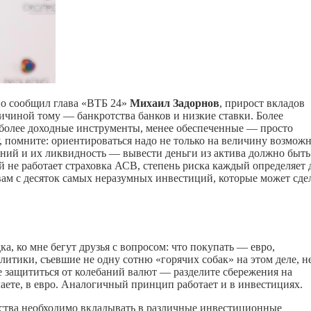
но сообщил глава «ВТБ 24»
Михаил Задорнов
, прирост вкладов
ичиной тому — банкротства банков и низкие ставки. Более
 более доходные инструменты, менее обеспеченные — просто
у, помните: ориентироваться надо не только на величину возмож
ений и их ликвидность — вывести деньги из актива должно быть
ий не работает страховка АСВ, степень риска каждый определяет 
вам с десяток самых неразумных инвестиций, которые может сде
а, ко мне бегут друзья с вопросом: что покупать — евро,
алитики, съевшие не одну сотню «горячих собак» на этом деле, н
е защититься от колебаний валют — разделите сбережения на
елаете, в евро. Аналогичный принцип работает и в инвестициях.
дства необходимо вкладывать в различные инвестиционные