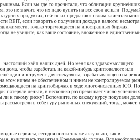
ыигрышным. Если вы
где-то
прочитали, что облигации крупнейших
это не значит, что их надо купить на все свои деньги. Подума
уктурных продуктах, сейчас их предлагают своим клиентам мно
и REIT, если говорить о получении дохода в валюте: несмотря
недвижимости, только торгующиеся на иностранных биржах.
когда не увидите, как ваше состояние, вложенное в единственны
 настоящий хайп наших дней. Но меня как здравомыслящего
ои дома, чтобы заработать на
какой-нибудь
криптовалюте или
ещё один инструмент для спекулянта, зарабатывающего на резк
а этом ничем не обеспеченном и никем не контролируемом ры
размещающиеся на криптобиржах в ходе многочисленных ICO. По
оры потеряли деньги, в несколько раз превышает число успешных
ы ли к такому риску? Вспомните, по какому курсу покупали дол
вы рассмотрели в себе гуру рыночных спекуляций, тогда, может, 
одные сервисы, сегодня почти так же актуально, как в
океан, выискивать таланты в Кремниевой долине. Вся необходима