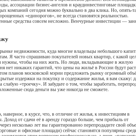
онды, ассоциации бизнес-ангелов и краудинвестинговые площад
ых компаний сегодня можно буквально в два клика. Но, опять-т
орощенных «единорогов», не всегда становятся реальностью.
оженные средства совсем несложно. Венчурные инвестиции — зан
ажу
рынке недвижимости, куда многие владельцы небольшого капит
там. Я часто спрашиваю покупателей новых квартир, с какой це
ы нужны, чтобы на них жить. Но люди, вкладывающие в жилую
ня нет никаких гарантий, что цены на жильё в России будут рас
чётом планов московской мэрии предложить рынку огромный объ
крытые издержки на покупку и содержание жилья, я вам скажу: 
 слабую «троечку». И забудьте о том, чтобы заработать, перепро
 вложенные сюда деньги вы уже никогда не сможете.
наверное, в курсе, что, в отличие от жилья, к инвестициям в
 Доход от сдачи её в аренду гораздо больше, чем прибыль от
 через несколько лет вы гарантированно перепродадите свой объе
орговые и офисные площади) сейчас становятся популярны сред
е занимаются этим вопросом профессионально, а лишь «паркуют