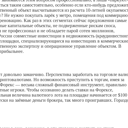
аться таким самостоятельно, особенно если
кто-нибудь
предложит
твенный объект высчитываются из расчета 10-летней окупаемос
му? Не нужно покупать ларёк у метро, помещения под коммерцию
 реновацию. Как раз в этих сегментах сейчас предложения самые
ные капитальные объекты, не подверженные рискам сноса,
 не профессионал и не обладаете парой сотен миллионов,
России совместные инвестиции в недвижимость (краудинвестинг
 площадки, специализирующиеся на инвестициях в коммерчески
твенную экспертизу и операционное управление объектом. В
 прибыльнее.
т довольно заманчиво. Перспектива заработать на торговле вал
риптовалютами. Но возможность приступить к торгам, имея за
е, Форекс — весьма сложный финансовый инструмент, правильно
тные игроки. Чтобы осознанно делать ставки на Форексе,
альная величина валютного лота на площадке начинается от $100
ски на заёмные деньги брокера, так много проигравших. Горазд