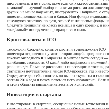
инструменты, а не в один, даже если он кажется самым в
компаний — лучший выбор с низкими рисками для инвестора, 
других, не менее надёжных, инструментах. Например, о стр
инвестиционные компании и банки. Или фондах недвижимост
кажущуюся экзотику, по сути, это всё те же паевые фонды 
Следуйте принципу не класть все яйца в одну корзину, и ни
«надёжный» инструмент, превращается в пыль.
Криптовалюты и ICO
Технология блокчейн, криптовалюты и всевозможные ICO —
инвестора откровенно пугают истории людей, продавших св
токенах очередного ICO-проекта. Криптовалюты сегодня — 
колебаниях стоимости. О
какой-либо
надёжности вложений н
речи не идёт. Не менее рискованны инвестиции в токены, 
статистика неутешительна: число ICO-проектов, где инвест
Определите для себя, годитесь ли вы в спекулянты и склонн
осенью 2014 года и почем потом от него избавлялись. Если 
и стоит обратить внимание на весь этот криптохайп.
Инвестиции в стартапы
Инвестировать в стартапы, обещающие новые технологии и м
криптовалюты. И для этого совсем не обязательно ехать за 