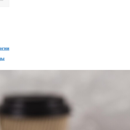
Дзен
зен
огии
ды