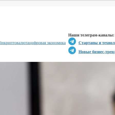
Перейти в
Перейти в
Д
Наши телеграм-каналы:
йн
криптовалюта
цифровая экономика
Стартапы и технол
Новые бизнес-трен