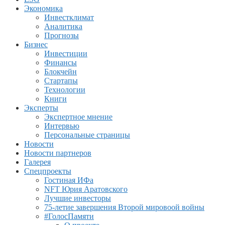
Экономика
Инвестклимат
Аналитика
Прогнозы
Бизнес
Инвестиции
Финансы
Блокчейн
Стартапы
Технологии
Книги
Эксперты
Экспертное мнение
Интервью
Персональные страницы
Новости
Новости партнеров
Галерея
Спецпроекты
Гостиная ИФа
NFT Юрия Аратовского
Лучшие инвесторы
75-летие завершения Второй мировоой войны
#ГолосПамяти