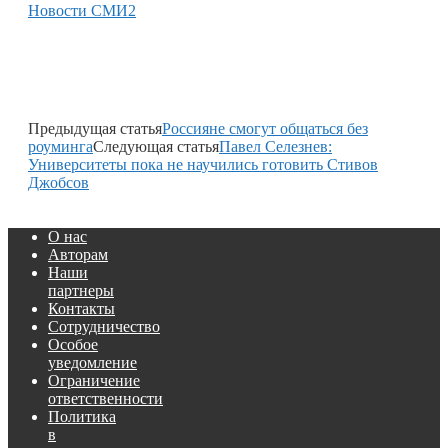
Новости СМИ2
Предыдущая статья
Россияне смогут общаться без
роуминга
Следующая статья
Павел Селезнев:
Университеты пока не научились готовить Стивов
Джобсов
О нас
Авторам
Наши
партнеры
Контакты
Сотрудничество
Особое
уведомление
Ограничение
ответственности
Политика
в