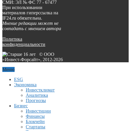
СМИ: ЭЛ № ФС 77 - 67477
При использовании
материалов гиперссылка на
IF24.ru обязательна.
Мнение редакции может не
совпадать с мнением автора
Политика
конфиденциальности
© ООО
«Инвест-Форсайт», 2012-
2026
Меню
ESG
Экономика
Инвестклимат
Аналитика
Прогнозы
Бизнес
Инвестиции
Финансы
Блокчейн
Стартапы