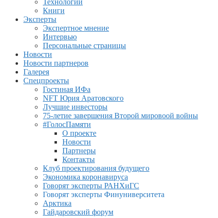
Технологии
Книги
Эксперты
Экспертное мнение
Интервью
Персональные страницы
Новости
Новости партнеров
Галерея
Спецпроекты
Гостиная ИФа
NFT Юрия Аратовского
Лучшие инвесторы
75-летие завершения Второй мировоой войны
#ГолосПамяти
О проекте
Новости
Партнеры
Контакты
Клуб проектирования будущего
Экономика коронавируса
Говорят эксперты РАНХиГС
Говорят эксперты Финуниверситета
Арктика
Гайдаровский форум